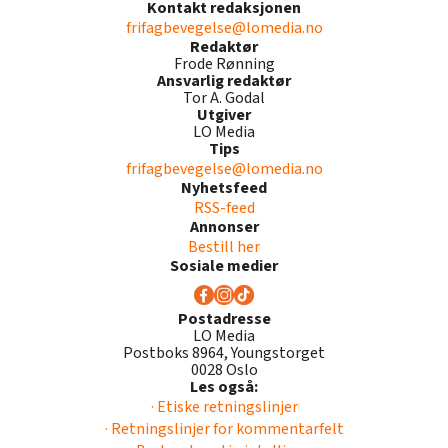
Kontakt redaksjonen
frifagbevegelse@lomedia.no
Redaktør
Frode Rønning
Ansvarlig redaktør
Tor A. Godal
Utgiver
LO Media
Tips
frifagbevegelse@lomedia.no
Nyhetsfeed
RSS-feed
Annonser
Bestill her
Sosiale medier
Postadresse
LO Media
Postboks 8964, Youngstorget
0028 Oslo
Les også:
· Etiske retningslinjer
· Retningslinjer for kommentarfelt