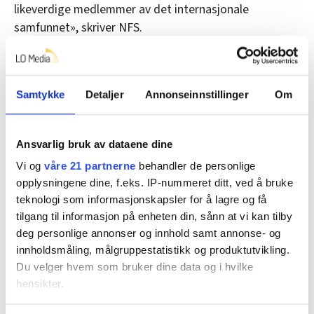
likeverdige medlemmer av det internasjonale
samfunnet», skriver NFS.
LO tar sterk avstand
Samtykke
Detaljer
Annonseinnstillinger
Om
Berthelsen sier at han ikke har hatt direkte kontakt
med LO i Norge om situasjonen.
Ansvarlig bruk av dataene dine
– Er det noe konkret norsk LO burde gjøre?
Vi og
våre 21 partnerne
behandler de personlige
opplysningene dine, f.eks. IP-nummeret ditt, ved å bruke
– Først skal vi ha et møte i NFS. Hva vi gjør derfra, må
teknologi som informasjonskapsler for å lagre og få
de så koordinere, sier Berthelsen.
tilgang til informasjon på enheten din, sånn at vi kan tilby
– Det beste norsk LO kan gjøre akkurat nå, er å støtte
deg personlige annonser og innhold samt annonse- og
at vi ikke skal annekteres av USA. Vi vil overhodet ikke
innholdsmåling, målgruppestatistikk og produktutvikling.
Du velger hvem som bruker dine data og i hvilke
være amerikanere, understreker han.
hensikter.
LOs andre nestleder, Are Tomasgard, skriver i en e-