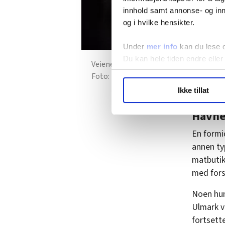
innhold samt annonse- og inn
og i hvilke hensikter.
Under
mer info
kan du lese 
Du kan hele tiden endre eller
Veiene på Vestlandet er smale og svinge
Sissel M. Rasmussen
LO Medias publikasjoner frif
Ikke tillat
hvordan våre nettsider blir br
Vi deler bare informasjon o
Havne
annonsering. Disse er angitt
En formi
annen typ
matbutik
med fors
Noen hun
Ulmark ve
fortsett