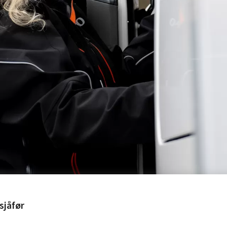
sjåfør