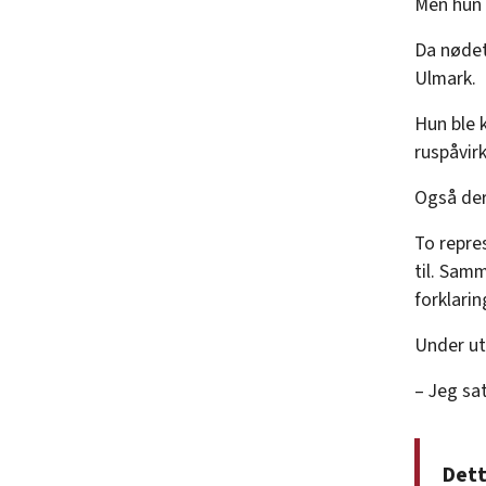
Men hun e
Da nødet
Ulmark.
Hun ble k
ruspåvirk
Også der 
To repre
til. Samm
forklarin
Under uts
– Jeg sa
Dett