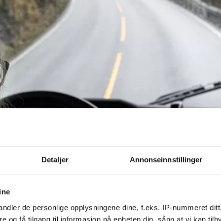
Detaljer
Annonseinnstillinger
ine
ndler de personlige opplysningene dine, f.eks. IP-nummeret ditt
re og få tilgang til informasjon på enheten din, sånn at vi kan ti