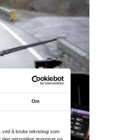
Om
, ved å bruke teknologi som
lby deg personlige annonser og