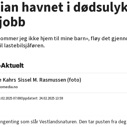
ian havnet i dødsuly
 jobb
kommer jeg ikke hjem til mine barn», fløy det gjen
il lastebilsjåføren.
e Kahrs
Sissel M. Rasmussen (foto)
lomedia.no
.02.2025
07:00
24.02.2025 13:59
 ingenting som slår Vestlandsnaturen. Den tar pusten fra deg