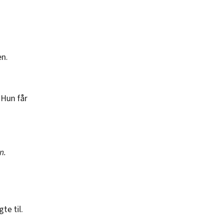
en.
 Hun får
n.
te til.