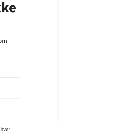
kke
nom
 hver