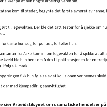
r sikker på at hun ringte arbeidsgiveren sin.
atene kom til stedet, begynte det første avhøret av henne, 
jørt til legevakten. Der ble det tatt tester for å sjekke om hu
et.
forklarte hun seg for politiet, forteller hun.
sentanter fra Asko kom innom legevakten for å sjekke at alt 
e kveld ble hun bedt om å dra til politistasjonen for en tredj
g, ifølge Ulmark.
pørringen fikk hun følelse av at kollisjonen var hennes skyld
tt der med kjempedårlig samvittighet.
e sier Arbeidstilsynet om dramatiske hendelser på