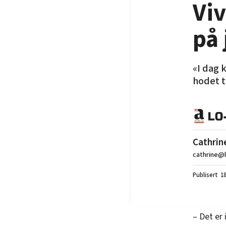
Viv
på
«I dag 
hodet t
Cathrin
cathrine@
18
– Det er