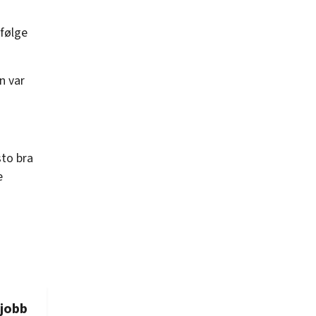
ifølge
n var
sto bra
e
.
 jobb