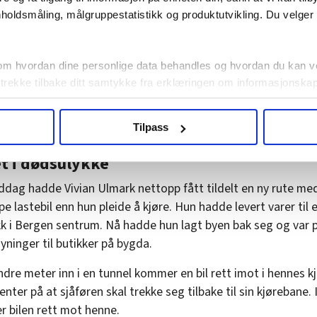
holdsmåling, målgruppestatistikk og produktutvikling. Du velge
om hvordan dine personlige data behandles og hvordan du kan v
 trekke tilbake ditt samtykke fra erklæringen om informasjonskap
te. I lang tid kjørte Ulmark med hjertet i halsen.
agbevegelse.no, hk-nytt.no og fontene.no bruker informasjonskaps
Tilpass
ukt slik at vi tilby relevant innhold, tilpassede annonser og utarbe
m hvordan du bruker nettstedet med LO Medias egne samarbeidsp
t i dødsulykke
 i oversikten lengre ned på denne siden.
ddag hadde Vivian Ulmark nettopp fått tildelt en ny rute me
e lastebil enn hun pleide å kjøre. Hun hadde levert varer til 
k i Bergen sentrum. Nå hadde hun lagt byen bak seg og var p
yninger til butikker på bygda.
dre meter inn i en tunnel kommer en bil rett imot i hennes kj
nter på at sjåføren skal trekke seg tilbake til sin kjørebane.
er bilen rett mot henne.