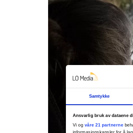
Samtykke
Ansvarlig bruk av dataene d
Vi og
våre 21 partnerne
beha
informasjonskapsler for å lag