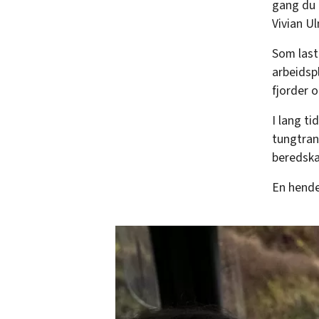
gang du k
Vivian U
Som last
arbeidspl
fjorder 
I lang ti
tungtran
beredska
En hende