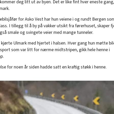
ommer deg litt ut av byen. Det er like fint hver eneste gang,
lmark.
ebilsjåfør for Asko Vest har hun veiene i og rundt Bergen so
ass. I tillegg til å by på vakker utsikt fra førerhuset, skaper fj
også smale og svingete veier med mange tunneler.
d kjørte Ulmark med hjertet i halsen. Hver gang hun møtte bil
sport som var litt for nærme midtstripen, gikk hele henne i
p.
lse for noen år siden hadde satt en kraftig støkk i henne.