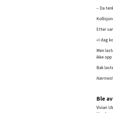
– Da tenk
Kollisjon
Etter sa
«I dag k
Men laste
ikke opp
Bak last
Nærmeste 
Ble av
Vivian Ul