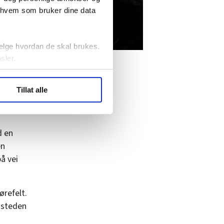
r hvem som bruker dine data
elge hvordan de skal brukes.
sler.
ler (cookies) for å lære
Tillat alle
ide statistikk.
artnere innenfor analyse og
d en
en
å vei
ørefelt.
 Isteden