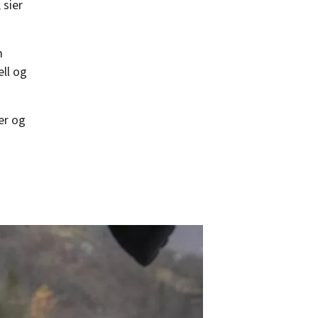
 sier
m
ell og
er og