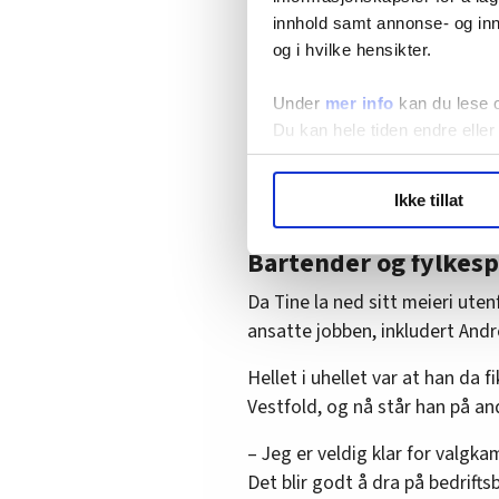
mulig. Folk skal kunne leve ver
innhold samt annonse- og inn
Sandanger.
Rogaland
og i hvilke hensikter.
Ole Ronny Koldal, 3. pla
«Siden jeg har bakgrunn
Under
mer info
kan du lese 
bedre rettigheter for a
Morten Sandanger, 5. pla
Du kan hele tiden endre eller
Morten Sandanger,
Christoffer Håland, 7. pl
5. plass (AP) i Rogaland
LO Medias publikasjoner frif
Marek Bogucki, 15. plass
Ikke tillat
hvordan våre nettsider blir br
Marcus Parra Nygård, 17.
Vi deler bare informasjon o
Bartender og fylkesp
Torgeir Thorsen, 19. plas
annonsering. Disse er angitt
Da Tine la ned sitt meieri uten
Vest-Agder
ansatte jobben, inkludert And
Sigurd Tobiassen, 7. plas
Hellet i uhellet var at han da f
Caroline Iglebæk Wilson, 
Vestfold, og nå står han på and
Aust-Agder
– Jeg er veldig klar for valgka
Lars Nicolai Løvdal, 6. p
Det blir godt å dra på bedrifts