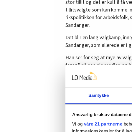
stor tillit og det er kult å få 
Kjell Arve Aspaas, 5. plas
tillitsvalgte som kan komme in
Møre og Romsdal
rikspolitikken for arbeidsfolk, s
Sandanger.
Per Vidar Kjølmoen, 1. pl
Det blir en lang valgkamp, in
Randi Walderhaug, 5. pla
Sandanger, som allerede er i g
Sogn og Fjordane
Han ser for seg at mye av val
Ingen kandidater.
foregå på sosiale medier, og h
Hordaland
Ap må gjøre et veldig godt val
som nå arbeider som ungdomsse
Nils Bjarte Sæle, 5. plas
på tinget.
Mohamed Kallel, 7. plas
Samtykke
Christoffer Heggholmen, 
Varaplass og gjesteopptredene
Bård Eggen, 9. plass (Rø
Ansvarlig bruk av dataene d
– Siden jeg har bakgrunn fra f
Jorge Alex Dahl, 12. plas
Vi og
våre 21 partnerne
beha
for arbeidere. Dessuten ønsker
Espen Nordvik, 15. plass
informasjonskapsler for å lag