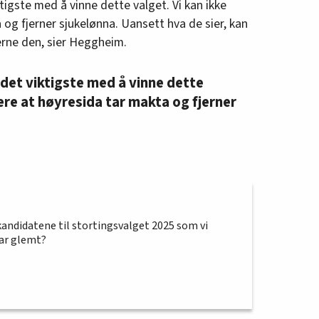
tigste med å vinne dette valget. Vi kan ikke
 og fjerner sjukelønna. Uansett hva de sier, kan
fjerne den, sier Heggheim.
lass (Rødt)
lass (Ap)
 det viktigste med å vinne dette
Rødt)
kere at høyresida tar makta og fjerner
p)
kandidatene til stortingsvalget 2025 som vi
har glemt?
)
ss (Ap)