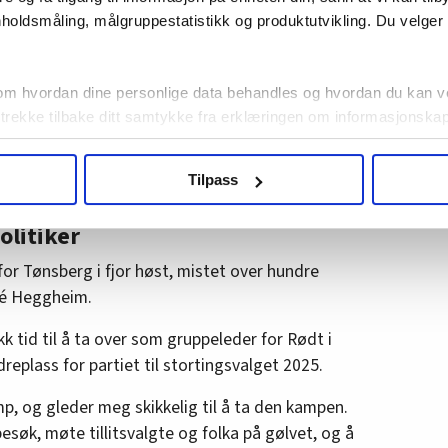
dige liv, selv om de går på ytelser, mener
holdsmåling, målgruppestatistikk og produktutvikling. Du velge
ss (Rødt)
 fra fagbevegelsen, vil jeg jobbe for
om hvordan dine personlige data behandles og hvordan du kan v
rbeidere.»
ss (Ap)
 trekke tilbake ditt samtykke fra erklæringen om informasjonskap
ass (Ap)
agbevegelse.no, hk-nytt.no og fontene.no bruker informasjonskaps
 (Ap)
Tilpass
ukt slik at vi tilby relevant innhold, tilpassede annonser og utarbe
 plass (Ap)
m hvordan du bruker nettstedet med LO Medias egne samarbeidsp
olitiker
s (SV)
 i oversikten lengre ned på denne siden.
for Tønsberg i fjor høst, mistet over hundre
ré Heggheim.
s (Ap)
ikk tid til å ta over som gruppeleder for Rødt i
10. plass (Ap)
replass for partiet til stortingsvalget 2025.
mp, og gleder meg skikkelig til å ta den kampen.
lass (Senterpartiet)
besøk, møte tillitsvalgte og folka på gølvet, og å