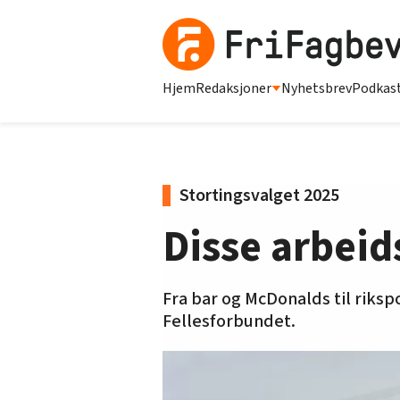
Hjem
Redaksjoner
Nyhetsbrev
Podkas
Stortingsvalget 2025
Disse arbeids
Fra bar og McDonalds til rikspol
Fellesforbundet.