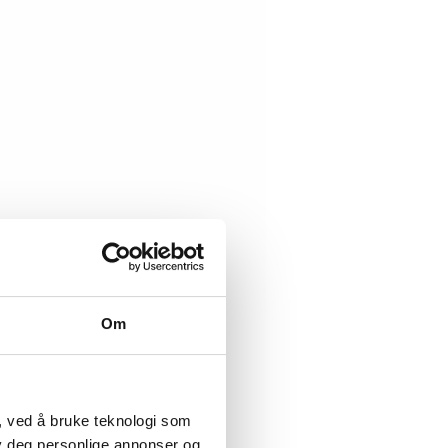
Om
, ved å bruke teknologi som
lby deg personlige annonser og