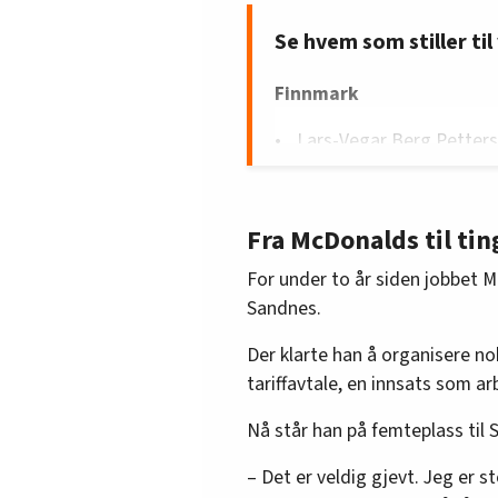
Se hvem som stiller til
Finnmark
Lars-Vegar Berg Petterse
Troms
Tom Einar Karlsen, 3. pla
Fra McDonalds til tin
For under to år siden jobbet
Nordland
Sandnes.
Skjalg Hamnes, 12. plass
Der klarte han å organisere no
Nord-Trøndelag
tariffavtale, en innsats som a
Stian Sagvold, 3. plass (
Nå står han på femteplass til 
Sør-Trøndelag
– Det er veldig gjevt. Jeg er st