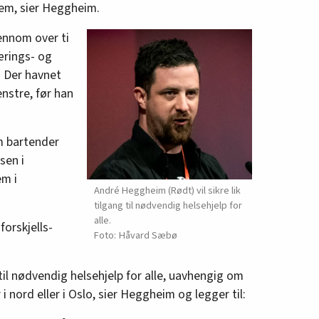
dem, sier Heggheim.
ennom over ti
ass (SV)
nærings- og
s (SV)
 Der havnet
ass (Ap)
nstre, før han
n, 12. plass (Ap)
m bartender
sen i
s (Rødt)
em i
André Heggheim (Rødt) vil sikre lik
. plass (Ap)
tilgang til nødvendig helsehjelp for
 plass (Ap)
alle.
orskjells-
Håvard Sæbø
Rødt)
g til nødvendig helsehjelp for alle, uavhengig om
r i nord eller i Oslo, sier Heggheim og legger til:
s (Ap)
en, 24. plass (Rødt)