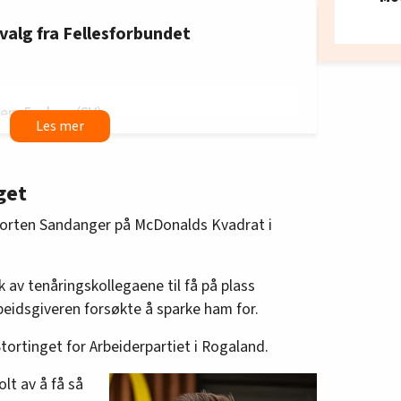
 valg fra Fellesforbundet
n, 5. plass (SV)
ss (Ap)
get
 Morten Sandanger på McDonalds Kvadrat i
 (Senterpartiet)
k av tenåringskollegaene til få på plass
rbeidsgiveren forsøkte å sparke ham for.
Ap)
Stortinget for Arbeiderpartiet i Rogaland.
olt av å få så