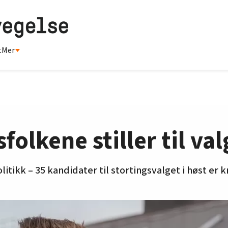
t
Mer
folkene stiller til val
itikk – 35 kandidater til stortingsvalget i høst er k