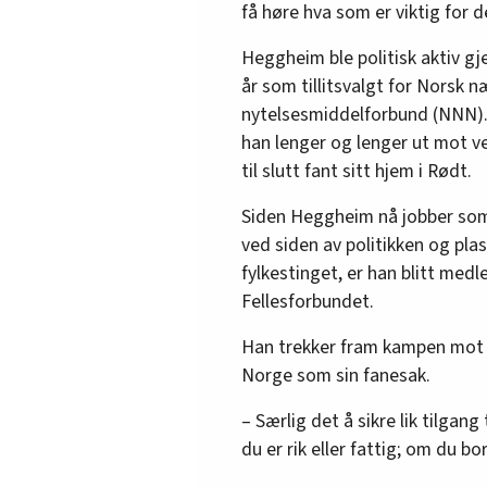
få høre hva som er viktig for 
Telemark
Heggheim ble politisk aktiv gj
Jan Petter Gurholt, 2. pl
år som tillitsvalgt for Norsk 
Jan Egil Weiseth, 6. plas
nytelsesmiddelforbund (NNN).
Kristoffer Olstad, 10. pl
han lenger og lenger ut mot ve
Kjell Martin Saga Anderse
til slutt fant sitt hjem i Rødt.
Vestfold
Siden Heggheim nå jobber so
ved siden av politikken og plas
André Heggheim, 2. plas
fylkestinget, er han blitt medl
Hilde Elgsem Andersen, 9
Fellesforbundet.
Arne Kristian Ohrem, 10.
Han trekker fram kampen mot f
Akershus
Norge som sin fanesak.
Joachim Espe, 2. plass (
– Særlig det å sikre lik tilgan
du er rik eller fattig; om du bo
Mohammed Malik, 9. plas
Daniel Kolstad Kristians