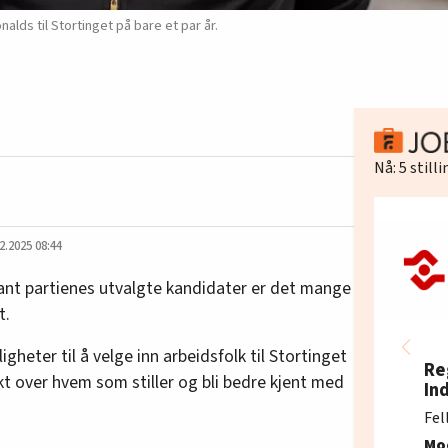
lds til Stortinget på bare et par år.
Nå:
5
still
2.2025 08:44
blant partienes utvalgte kandidater er det mange
t.
gheter til å velge inn arbeidsfolk til Stortinget
Re
ikt over hvem som stiller og bli bedre kjent med
In
Fel
Mo