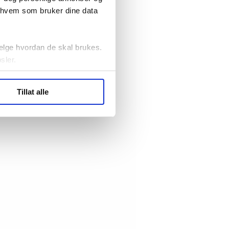
r hvem som bruker dine data
elge hvordan de skal brukes.
sler.
ler (cookies) for å lære
Tillat alle
ide statistikk.
artnere innenfor analyse og