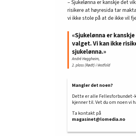
– Sjukelønna er kanskje det vik
risikere at høyresida tar makta
Buskerud
vi ikke stole på at de ikke vil 
Anne Rønningsbakk, 5. p
Odd Terje Svendsen, 5. p
«Sjukelønna er kanskje
Lars Mamen, 10. plass (
valget. Vi kan ikke risi
sjukelønna.»
Adnan Helja, 11. plass (A
André Heggheim,
Oslo
2. plass (Rødt) i Vestfold
Ingen kandidater.
Mangler det noen?
Østfold
Dette er alle Fellesforbundet-
kjenner til. Vet du om noen vi 
Vidar Schei, 15. plass (Ap
Ta kontakt på
Hedmark
magasinet@lomedia.no
Karsten Østeberg, 7. pla