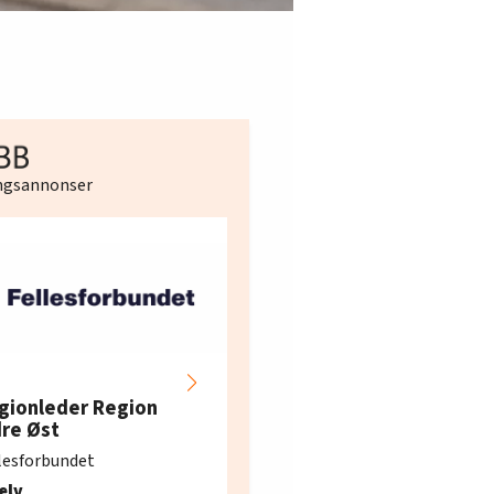
ingsannonser
Hotell- og
restaurantarbeidern
gionleder Region
e i Oslo og Akershus
dre Øst
søker ny kontorlede
lesforbundet
Fellesforbundet avdeling
elv
10