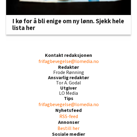
I kø for å bli enige om ny lønn. Sjekk hele
lista her
Kontakt redaksjonen
frifagbevegelse@lomedia.no
Redaktør
Frode Rønning
Ansvarlig redaktør
Tor A. Godal
Utgiver
LO Media
Tips
frifagbevegelse@lomedia.no
Nyhetsfeed
RSS-feed
Annonser
Bestill her
Sosiale medier