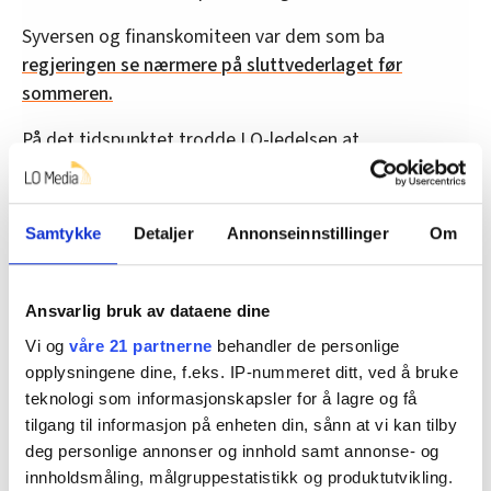
Syversen og finanskomiteen var dem som ba
regjeringen se nærmere på sluttvederlaget før
sommeren.
På det tidspunktet trodde LO-ledelsen at
sluttvederlagsordningen var reddet.
KrF-politikeren vil ikke kommentere de pågående
Samtykke
Detaljer
Annonseinnstillinger
Om
budsjettforhandlingene.
I Flekkefjord har platearbeideren gitt opp saken for sin
Ansvarlig bruk av dataene dine
egen del, men håper likevel regjeringen snur i saken.
For andres skyld.
Vi og
våre 21 partnerne
behandler de personlige
opplysningene dine, f.eks. IP-nummeret ditt, ved å bruke
– For min del er det nok for seint, men i alle fall for alle
teknologi som informasjonskapsler for å lagre og få
dem som kommer etter, sier Berrefjord.
tilgang til informasjon på enheten din, sånn at vi kan tilby
deg personlige annonser og innhold samt annonse- og
– Der det er vilje får de det til. Men det spørs om de vil
innholdsmåling, målgruppestatistikk og produktutvikling.