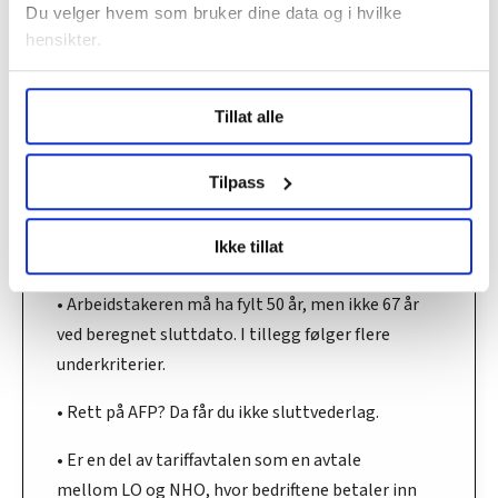
...
Du velger hvem som bruker dine data og i hvilke
hensikter.
•
Slik unngår du AFP-smellen
Under
mer info
kan du lese om hvordan dine personlige
Tillat alle
data behandles og hvordan du kan velge hvordan de skal
Hva er sluttvederlagsordningen?
brukes. Du kan hele tiden endre eller trekke tilbake ditt
samtykke fra erklæringen om informasjonskapsler.
Tilpass
• Sluttvederlag gis til arbeidstakere som
ufrivillig må slutte i arbeid, helt eller delvis, på
LO Medias publikasjoner frifagbevegelse.no, hk-nytt.no
Ikke tillat
og fontene.no bruker informasjonskapsler (cookies) for å
grunn av sykdom, konkurs eller nedbemanning.
lære hvordan våre nettsider blir brukt slik at vi tilby
• Arbeidstakeren må ha fylt 50 år, men ikke 67 år
relevant innhold, tilpassede annonser og utarbeide
ved beregnet sluttdato. I tillegg følger flere
statistikk.
Vi deler bare informasjon om hvordan du bruker
underkriterier.
nettstedet med LO Medias egne samarbeidspartnere
• Rett på AFP? Da får du ikke sluttvederlag.
innenfor analyse og annonsering. Disse er angitt i
oversikten lengre ned på denne siden.
• Er en del av tariffavtalen som en avtale
mellom LO og NHO, hvor bedriftene betaler inn