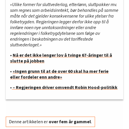
«Ulike former for sluttvederlag, etterlønn, sluttpakker mv.
som regnes som arbeidsinntekt, bør behandles på samme
måte når det gjelder konsekvensene for ulike ytelser fra
folketrygden. Regjeringen legger derfor ikke opp til å
innføre noen nye unntaksordninger eller andre
regelendringer i folketrygdytelsene som følge av
endringen i beskatningen av det tariffestede
sluttvederlaget.»
•
Nå er det ikke lenger lov å tvinge 67-åringer til å
slutte på jobben
•
«Ingen grunn til at de over 60 skal ha mer ferie
eller fordeler enn andre»
•
– Regjeringen driver omvendt Robin Hood-politikk
Denne artikkelen er
over fem år gammel
.