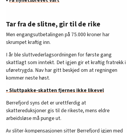
•
Få nyhetsbrevet vårt
Tar fra de slitne, gir til de rike
Men engangsutbetalingen på 75.000 kroner har
skrumpet kraftig inn.
I år ble sluttvederlagsordningen for første gang
skattlagt som inntekt. Det igjen gir et kraftig fratrekk i
uføretrygda. Nav har gitt beskjed om at regningen
kommer neste høst.
• Sluttpakke-skatten fjernes ikke likevel
Berrefjord syns det er urettferdig at
skattereduksjoner gis til de rikeste, mens eldre
arbeidsløse må punge ut.
Av sliter-kompensasjonen sitter Berrefjord igjen med