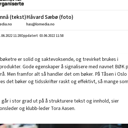
ønnå (tekst)
Håvard Sæbø (foto)
edia.no
has@lomedia.no
.06.2022
11:20
03.06.2022 11:58
 bøketre er solid og saktevoksende, og trevirket brukes i
sprodukter. Gode egenskaper å signalisere med navnet BØK p
rå. Men framfor alt så handler det om bøker. På Tåsen i Oslo
es det bøker og tidsskrifter raskt og effektivt, så mange so
går i stor grad ut på å strukturere tekst og innhold, sier
onsleder og klubb-leder Tora Aasen.