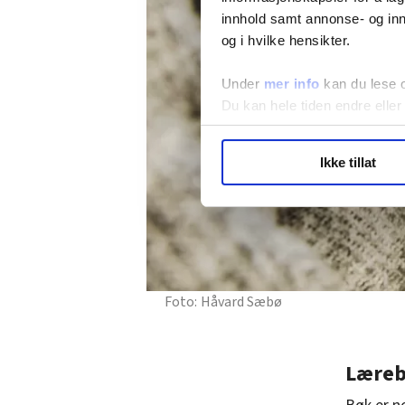
innhold samt annonse- og inn
og i hvilke hensikter.
Under
mer info
kan du lese 
Du kan hele tiden endre eller
LO Medias publikasjoner frif
Ikke tillat
hvordan våre nettsider blir br
Vi deler bare informasjon o
annonsering. Disse er angitt
Håvard Sæbø
Læreb