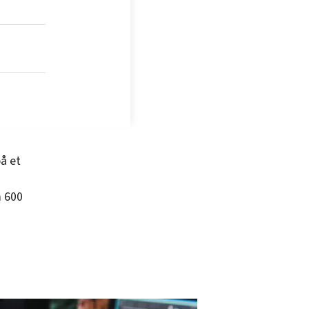
å et
m 600