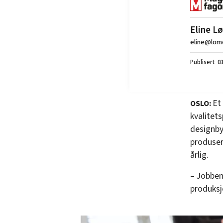
Eline L
eline@lom
03
Et
OSLO:
kvalitet
designby
produser
årlig.
– Jobben 
produksj