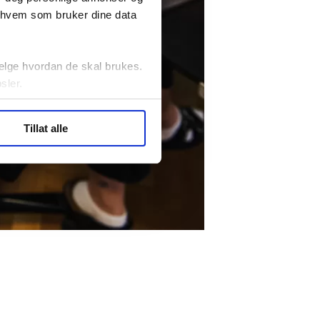
r hvem som bruker dine data
elge hvordan de skal brukes.
sler.
ler (cookies) for å lære
Tillat alle
ide statistikk.
artnere innenfor analyse og