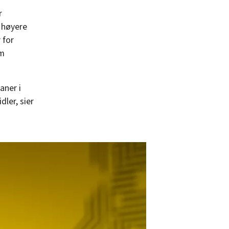
r
r høyere
 for
om
aner i
ler, sier