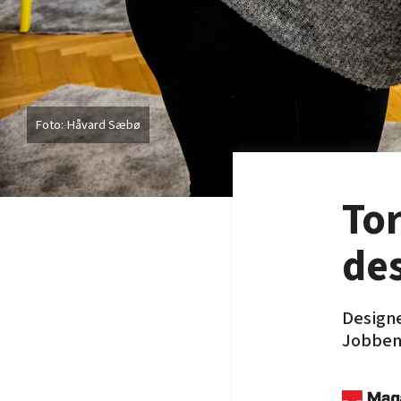
Håvard Sæbø
To
des
Designe
Jobben 