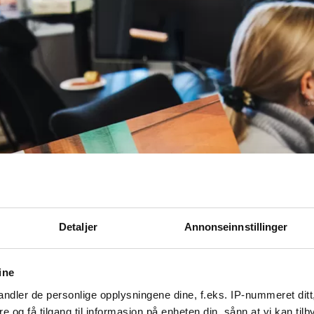
Detaljer
Annonseinnstillinger
ine
ndler de personlige opplysningene dine, f.eks. IP-nummeret ditt
re og få tilgang til informasjon på enheten din, sånn at vi kan ti