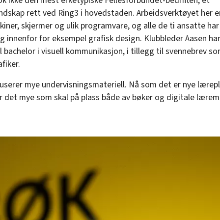
ok ikke den mest erketypiske Fellesforbundet-bedriften, et
ndskap rett ved Ring3 i hovedstaden. Arbeidsverktøyet her e
iner, skjermer og ulik programvare, og alle de ti ansatte ha
g innenfor for eksempel grafisk design. Klubbleder Aasen har
 bachelor i visuell kommunikasjon, i tillegg til svennebrev s
fiker.
duserer mye undervisningsmateriell. Nå som det er nye lærepl
er det mye som skal på plass både av bøker og digitale læremid