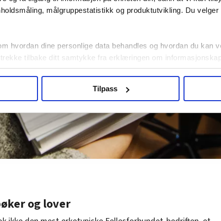
holdsmåling, målgruppestatistikk og produktutvikling. Du velge
om hvordan dine personlige data behandles og hvordan du kan v
 trekke tilbake ditt samtykke fra erklæringen om informasjonskap
agbevegelse.no, hk-nytt.no og fontene.no bruker informasjonskaps
Tilpass
ukt slik at vi tilby relevant innhold, tilpassede annonser og utarbe
m hvordan du bruker nettstedet med LO Medias egne samarbeidsp
 i oversikten lengre ned på denne siden.
øker og lover