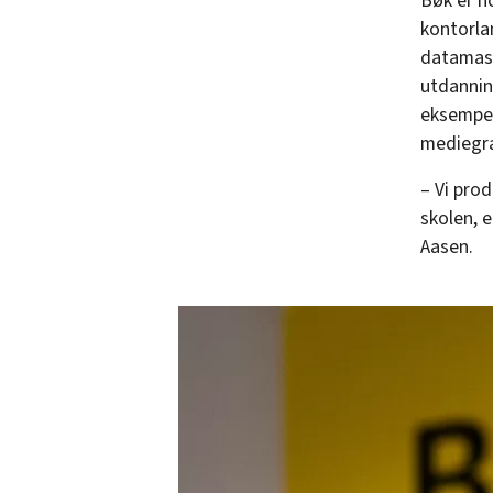
Bøk er n
kontorla
datamask
utdannin
eksempel
mediegra
– Vi pro
skolen, 
Aasen.