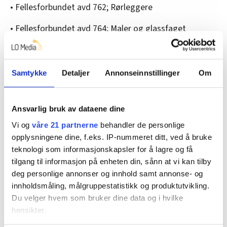
• Fellesforbundet avd 762; Rørleggere
• Fellesforbundet avd 764; Maler og glassfaget
• Elektrikernes fagforening
• Heismontørenes fagforening
Samtykke
Detaljer
Annonseinnstillinger
Om
• Fellesforbundet avd 12; Byggfag Sør-Trøndelag
Ansvarlig bruk av dataene dine
• Fellesforbundet avd 768; Betong, stillas og
Vi og
våre 21 partnerne
behandler de personlige
blikkenslager m.m.
opplysningene dine, f.eks. IP-nummeret ditt, ved å bruke
teknologi som informasjonskapsler for å lagre og få
Denne artikkelen er
over fem år gammel
.
tilgang til informasjon på enheten din, sånn at vi kan tilby
deg personlige annonser og innhold samt annonse- og
innholdsmåling, målgruppestatistikk og produktutvikling.
Du velger hvem som bruker dine data og i hvilke
Nyheter
hensikter.