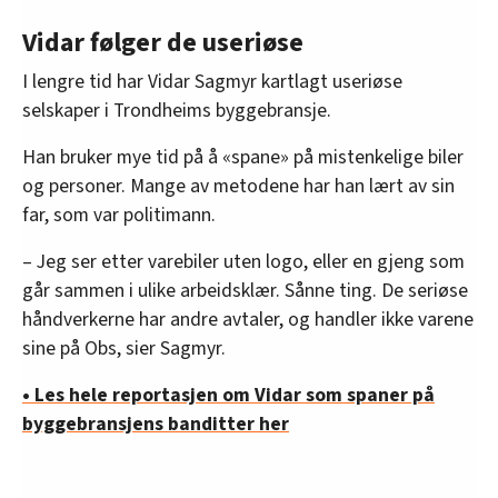
Vidar følger de useriøse
I lengre tid har Vidar Sagmyr kartlagt useriøse
selskaper i Trondheims byggebransje.
Han bruker mye tid på å «spane» på mistenkelige biler
og personer. Mange av metodene har han lært av sin
far, som var politimann.
– Jeg ser etter varebiler uten logo, eller en gjeng som
går sammen i ulike arbeidsklær. Sånne ting. De seriøse
håndverkerne har andre avtaler, og handler ikke varene
sine på Obs, sier Sagmyr.
• Les hele reportasjen om Vidar som spaner på
byggebransjens banditter her