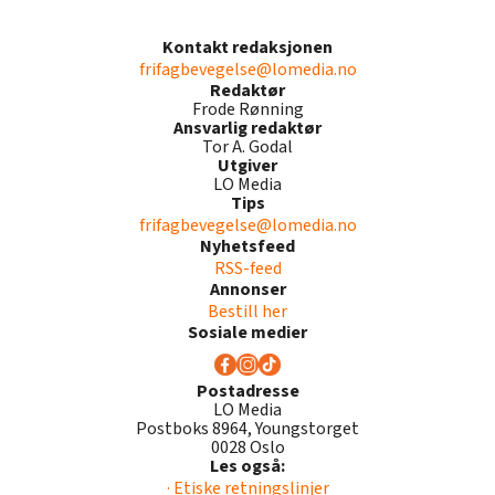
Kontakt redaksjonen
frifagbevegelse@lomedia.no
Redaktør
Frode Rønning
Ansvarlig redaktør
Tor A. Godal
Utgiver
LO Media
Tips
frifagbevegelse@lomedia.no
Nyhetsfeed
RSS-feed
Annonser
Bestill her
Sosiale medier
Postadresse
LO Media
Postboks 8964, Youngstorget
0028 Oslo
Les også:
· Etiske retningslinjer