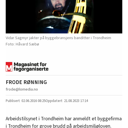
Vidar Sagmyr jakter på byggebransjens banditter i Trondheim
Håvard Sæbø
FRODE RØNNING
frode@lomedia.no
02.06.2016
08:25
21.08.2023 17:14
Arbeidstilsynet i Trondheim har anmeldt et byggefirma
i Trondheim for grove brudd på arbeidsmiljøloven.