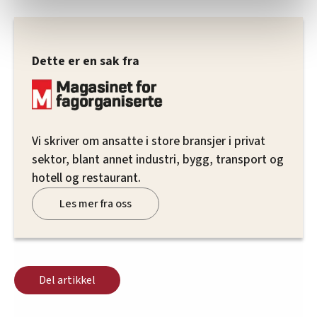
relevant innhold, tilpassede annonser og utarbeide
statistikk.
Vi deler bare informasjon om hvordan du bruker
Dette er en sak fra
nettstedet med LO Medias egne samarbeidspartnere
innenfor analyse og annonsering. Disse er angitt i
oversikten lengre ned på denne siden.
Vi skriver om ansatte i store bransjer i privat
sektor, blant annet industri, bygg, transport og
hotell og restaurant.
Les mer fra oss
Del artikkel