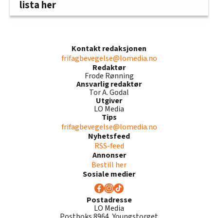
lista her
Kontakt redaksjonen
frifagbevegelse@lomedia.no
Redaktør
Frode Rønning
Ansvarlig redaktør
Tor A. Godal
Utgiver
LO Media
Tips
frifagbevegelse@lomedia.no
Nyhetsfeed
RSS-feed
Annonser
Bestill her
Sosiale medier
Postadresse
LO Media
Postboks 8964, Youngstorget