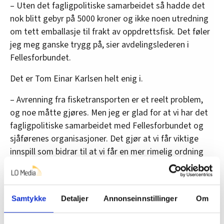
– Uten det fagligpolitiske samarbeidet så hadde det
nok blitt gebyr på 5000 kroner og ikke noen utredning
om tett emballasje til frakt av oppdrettsfisk. Det føler
jeg meg ganske trygg på, sier avdelingslederen i
Fellesforbundet.
Det er Tom Einar Karlsen helt enig i.
– Avrenning fra fisketransporten er et reelt problem,
og noe måtte gjøres. Men jeg er glad for at vi har det
fagligpolitiske samarbeidet med Fellesforbundet og
sjåførenes organisasjoner. Det gjør at vi får viktige
innspill som bidrar til at vi får en mer rimelig ordning
for sjåførene og på sikt kanskje krav om tette kasser,
avslutter han.
Samtykke
Detaljer
Annonseinnstillinger
Om