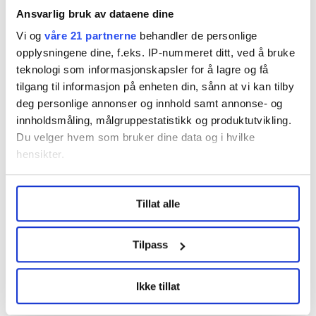
Ansvarlig bruk av dataene dine
Vi og
våre 21 partnerne
behandler de personlige
opplysningene dine, f.eks. IP-nummeret ditt, ved å bruke
teknologi som informasjonskapsler for å lagre og få
tilgang til informasjon på enheten din, sånn at vi kan tilby
deg personlige annonser og innhold samt annonse- og
Stortingsreprestant Tom Einar Karlsen (Ap) og leder for
innholdsmåling, målgruppestatistikk og produktutvikling.
Fellesforbundets avdeling Transport Nord, Bjørn Tore Bråten er
Du velger hvem som bruker dine data og i hvilke
glade for at det blir lavere gebyrer og en utredning om krav til
hensikter.
tett emballasje for frakt av oppdrettsfisk.
Roy Ervin Solstad
Under
mer info
kan du lese om hvordan dine personlige
Tillat alle
data behandles og hvordan du kan velge hvordan de skal
brukes. Du kan hele tiden endre eller trekke tilbake ditt
samtykke fra erklæringen om informasjonskapsler.
Tilpass
Nyheter
Fellesforbundet
Lastebilsjåfør
LO Medias publikasjoner frifagbevegelse.no, hk-nytt.no
Oppdrettsnæring
Ikke tillat
og fontene.no bruker informasjonskapsler (cookies) for å
lære hvordan våre nettsider blir brukt slik at vi tilby