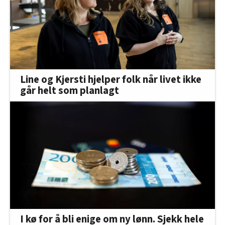
Line og Kjersti hjelper folk når livet ikke
går helt som planlagt
I kø for å bli enige om ny lønn. Sjekk hele