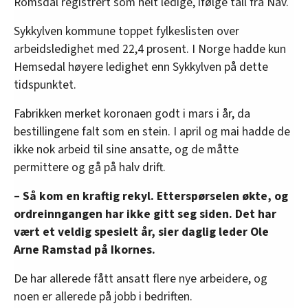
Romsdal registrert som helt ledige, ifølge tall fra Nav.
Sykkylven kommune toppet fylkeslisten over
arbeidsledighet med 22,4 prosent. I Norge hadde kun
Hemsedal høyere ledighet enn Sykkylven på dette
tidspunktet.
Fabrikken merket koronaen godt i mars i år, da
bestillingene falt som en stein. I april og mai hadde de
ikke nok arbeid til sine ansatte, og de måtte
permittere og gå på halv drift.
– Så kom en kraftig rekyl. Etterspørselen økte, og
ordreinngangen har ikke gitt seg siden. Det har
vært et veldig spesielt år, sier daglig leder Ole
Arne Ramstad på Ikornes.
De har allerede fått ansatt flere nye arbeidere, og
noen er allerede på jobb i bedriften.