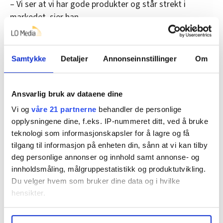
– Vi ser at vi har gode produkter og står strekt i
markedet, sier han.
Ekornes er den største møbelprodusenten i Norden
etter IKEA.
Samtykke
Detaljer
Annonseinnstillinger
Om
Fakta
Ansvarlig bruk av dataene dine
Vi og
våre 21 partnerne
behandler de personlige
Bedrift:
Ekornes har hovedkontor og tre
opplysningene dine, f.eks. IP-nummeret ditt, ved å bruke
fabrikker i Sykkylven i Møre og Romsdal. De har
teknologi som informasjonskapsler for å lagre og få
også flere fabrikker i og utenfor Norge.
tilgang til informasjon på enheten din, sånn at vi kan tilby
deg personlige annonser og innhold samt annonse- og
Produkt:
Lager møbler og er mest kjent for
innholdsmåling, målgruppestatistikk og produktutvikling.
merkene Stressless og Svane.
Du velger hvem som bruker dine data og i hvilke
hensikter.
Ansatte:
1 000 ansatte i Sykkylven.
Under
mer info
kan du lese om hvordan dine personlige
Suksesskriterier:
Kompetente ansatte, gode