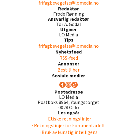
frifagbevegelse@lomedia.no
Redaktør
Frode Rønning
Ansvarlig redaktør
Tor A. Godal
Utgiver
LO Media
Tips
frifagbevegelse@lomedia.no
Nyhetsfeed
RSS-feed
Annonser
Bestill her
Sosiale medier
Postadresse
LO Media
Postboks 8964, Youngstorget
0028 Oslo
Les også:
· Etiske retningslinjer
· Retningslinjer for kommentarfelt
· Bruk av kunstig intelligens