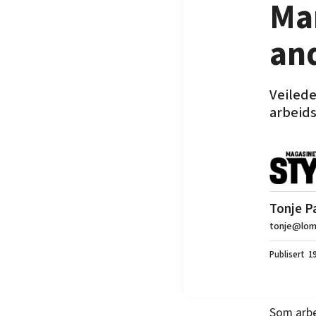
Mar
and
Veilede
arbeids
Tonje P
tonje@lom
19
Som arbe