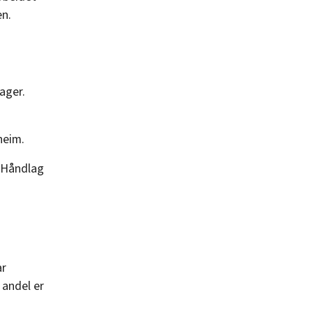
en.
ager.
heim.
n Håndlag
ar
 andel er