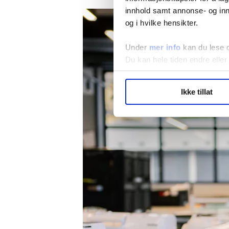
innhold samt annonse- og inn
og i hvilke hensikter.
Under
mer info
kan du lese 
Du kan hele tiden endre eller
LO Medias publikasjoner frif
Ikke tillat
hvordan våre nettsider blir br
Vi deler bare informasjon o
annonsering. Disse er angitt