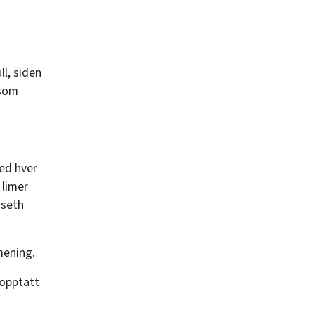
l, siden
 som
med hver
 limer
rseth
mening.
 opptatt