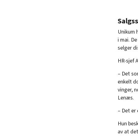
Salgs
Unikum h
i mai. D
selger di
HR-sjef 
– Det som
enkelt do
vinger, 
Lenæs.
– Det er
Hun besk
av at de