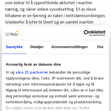
som bidrar til å opprettholde aktivitet i maritim
næring, og sikrer videre sysselsetting. Et av disse
tiltakene er en fjerning av taket i nettolønnsordningen.
Istedenfor å lytte til Dnmf og en samlet maritim
næring snur regjeringen tvert på flisa, og tar midler
vekk fra rederiene som sysselsetter norske sjøfolk, og
svekker en ordning som har vært helt vital for norske
Samtykke
Detaljer
Annonseinnstillinger
Om
sjøfolk, sier Bengtsson.
– Regjeringen viser at de på ingen måte har sett
realitetene og tatt inn over seg den alvorlige
Ansvarlig bruk av dataene dine
situasjonen maritim næring befinner seg i. I et budsjett
Vi og
våre 21 partnerne
behandler de personlige
der næringen sårt trenger ferske midler som bidrar til
opplysningene dine, f.eks. IP-nummeret ditt, ved å bruke
aktivitet svarer regjeringen med å kutte. Det er helt
teknologi som informasjonskapsler for å lagre og få
ubegripelig, sier administrerende Hege-Merethe
tilgang til informasjon på enheten din, sånn at vi kan tilby
deg personlige annonser og innhold samt annonse- og
Bengtsson.
innholdsmåling, målgruppestatistikk og produktutvikling.
Du velger hvem som bruker dine data og i hvilke