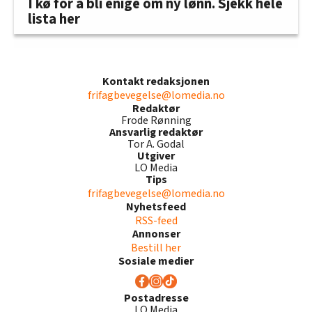
I kø for å bli enige om ny lønn. Sjekk hele
lista her
Kontakt redaksjonen
frifagbevegelse@lomedia.no
Redaktør
Frode Rønning
Ansvarlig redaktør
Tor A. Godal
Utgiver
LO Media
Tips
frifagbevegelse@lomedia.no
Nyhetsfeed
RSS-feed
Annonser
Bestill her
Sosiale medier
Postadresse
LO Media