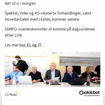
det vil si i morgen.
Spekter, Virke og KS-relaterte forhandlinger, samt
Hovedavtalen med staten, kommer senere.
SAMFO-overenskomsten vil komme på dagsordenen
etter LOK.
Les mer
hos EL og IT
.
KLARE FOR START: Lunsjen er fortært og EL og ITs LOK-gjeng
posisjonerer seg til forhandlinger.