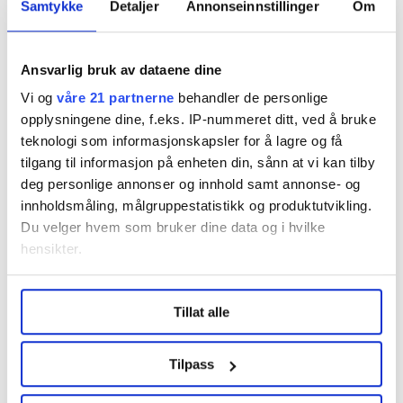
Leif Martin Kirknes
Samtykke
Detaljer
Annonseinnstillinger
Om
Ansvarlig bruk av dataene dine
Denne artikkelen er
over fem år gammel
.
Vi og
våre 21 partnerne
behandler de personlige
opplysningene dine, f.eks. IP-nummeret ditt, ved å bruke
teknologi som informasjonskapsler for å lagre og få
Nyheter
tilgang til informasjon på enheten din, sånn at vi kan tilby
deg personlige annonser og innhold samt annonse- og
innholdsmåling, målgruppestatistikk og produktutvikling.
Du velger hvem som bruker dine data og i hvilke
hensikter.
Dette er en sak fra
Under
mer info
kan du lese om hvordan dine personlige
Tillat alle
data behandles og hvordan du kan velge hvordan de skal
brukes. Du kan hele tiden endre eller trekke tilbake ditt
samtykke fra erklæringen om informasjonskapsler.
Vi skriver om ansatte innen elektro, energi,
Tilpass
telekom og IT.
LO Medias publikasjoner frifagbevegelse.no, hk-nytt.no