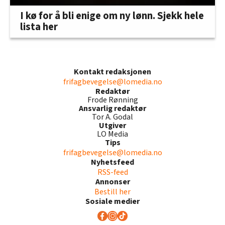
I kø for å bli enige om ny lønn. Sjekk hele
lista her
Kontakt redaksjonen
frifagbevegelse@lomedia.no
Redaktør
Frode Rønning
Ansvarlig redaktør
Tor A. Godal
Utgiver
LO Media
Tips
frifagbevegelse@lomedia.no
Nyhetsfeed
RSS-feed
Annonser
Bestill her
Sosiale medier