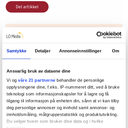
Del artikkel
Nå:
4
stillingsannonser
Samtykke
Detaljer
Annonseinnstillinger
Om
Ansvarlig bruk av dataene dine
Vi og
våre 21 partnerne
behandler de personlige
opplysningene dine, f.eks. IP-nummeret ditt, ved å bruke
teknologi som informasjonskapsler for å lagre og få
Regionleder Region Indre Øst
tilgang til informasjon på enheten din, sånn at vi kan tilby
deg personlige annonser og innhold samt annonse- og
Fellesforbundet
innholdsmåling, målgruppestatistikk og produktutvikling.
Moelv
Du velger hvem som bruker dine data og i hvilke