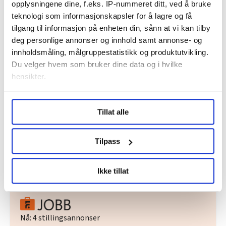
opplysningene dine, f.eks. IP-nummeret ditt, ved å bruke
teknologi som informasjonskapsler for å lagre og få
Dette er en sak fra
tilgang til informasjon på enheten din, sånn at vi kan tilby
deg personlige annonser og innhold samt annonse- og
innholdsmåling, målgruppestatistikk og produktutvikling.
Du velger hvem som bruker dine data og i hvilke
Vi skriver om ansatte innen elektro, energi,
hensikter.
telekom og IT.
Under
mer info
kan du lese om hvordan dine personlige
Les mer fra oss
Tillat alle
data behandles og hvordan du kan velge hvordan de skal
brukes. Du kan hele tiden endre eller trekke tilbake ditt
samtykke fra erklæringen om informasjonskapsler.
Tilpass
Del artikkel
LO Medias publikasjoner frifagbevegelse.no, hk-nytt.no
Ikke tillat
og fontene.no bruker informasjonskapsler (cookies) for å
lære hvordan våre nettsider blir brukt slik at vi tilby
relevant innhold, tilpassede annonser og utarbeide
statistikk.
Nå:
4
stillingsannonser
Vi deler bare informasjon om hvordan du bruker