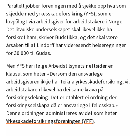
Parallelt jobber foreningen med å sjekke opp hva som
skjedde med yrkesskadeforsikring (YFS), som er
lovpålagt via arbeidsgiver for arbeidstakere i Norge.
Det litauiske underselskapet skal likevel ikke ha
forsikret ham, skriver Budstikka, og det skal være
årsaken til at Lindorff har videresendt helseregninger
for 30.000 til Gudas.
Men YFS har ifølge Arbeidstilsynets
nettsider
en
klausul som heter «Dersom den ansvarlege
arbeidsgivaren ikkje har teikna yrkesskadeforsikring, vil
arbeidstakaren likevel ha dei same krava på
forsikringsdekning. Det er etablert ei ordning der
forsikringsselskapa då er ansvarlege i fellesskap.»
Denne ordningen administreres av det som heter
Yrkesskadeforsikringsforeningen (YFF)
.