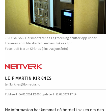
- STYGG SAK: Heismontørenes Fagforening støtter opp under
litaueren som ble skadet i en heisulykke i fjor.
Leif Martin Kirknes (illustrasjonsfoto)
LEIF MARTIN KIRKNES
leif.kirknes@lomedia.no
04.06.2014
12:00
21.08.2023 17:14
Ny informasjon har kommet på bordet i saken om den