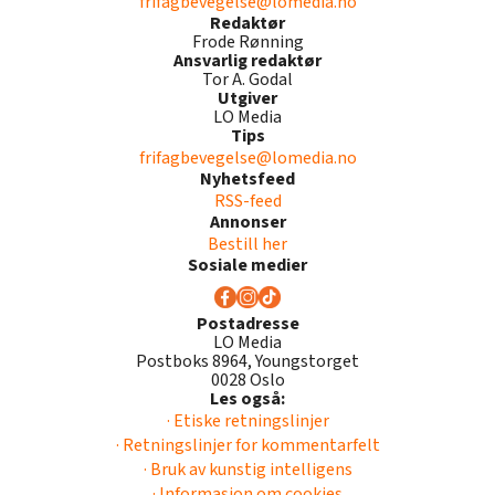
frifagbevegelse@lomedia.no
Redaktør
Frode Rønning
Ansvarlig redaktør
Tor A. Godal
Utgiver
LO Media
Tips
frifagbevegelse@lomedia.no
Nyhetsfeed
RSS-feed
Annonser
Bestill her
Sosiale medier
Postadresse
LO Media
Postboks 8964, Youngstorget
0028 Oslo
Les også:
· Etiske retningslinjer
· Retningslinjer for kommentarfelt
· Bruk av kunstig intelligens
· Informasjon om cookies