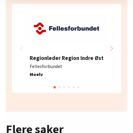
nettstedet med LO Medias egne samarbeidspartnere
innenfor analyse og annonsering. Disse er angitt i
oversikten lengre ned på denne siden.
Regionleder Region Indre Øst
Fellesforbundet
Moelv
Flere saker