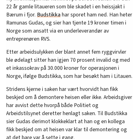
22 år gamle litaueren som ble skadet i en heissjakt i
Bærum i fjor.
Budstikka
har sporet ham ned. Han heter
Ramunas Gudas, og sier han tjente 19 kroner timen i
Norge som ansatt via en underleverandør av
entreprenøren RVS.
Etter arbeidsulykken der blant annet fem ryggvirvler
ble ødelagt sitter han igjen 70 prosent invalid og med
et inkassokrav på 30.000 kroner for operasjonen i
Norge, ifølge Budstikka, som har besøkt ham i Litauen.
Stridens kjerne i saken har vært hvorvidt han fikk
beskjed om å demontere heisen eller ikke. Arbeidsgiver
har avvist dette hvorpå både Politiet og
Arbeidstilsynet deretter henlagt saken. Til Budstikka
sier Gudas derimot klokkeklart at han og en kollega
fikk beskjed om at heisen var klar til demontering og
at det bare var å sette i gang.