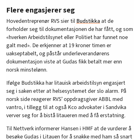
Flere engasjerer seg
Hovedentreprenør RVS sier til
Budstikka
at de
forholder seg til dokumentasjonen de har fått, og som
«hverken Arbeidstilsynet eller Politiet har funnet noe
galt med». De erkjenner at 19 kroner timen er
uakseptabelt, og påstår underleverandørens
dokumentasjon viste at Gudas fikk betalt mer enn
norsk minstelønn.
Ifølge Budstikka har litauisk arbeidstilsyn engasjert
seg i saken etter at helsesystemet der slo alarm. På
norsk side reagerer RVS’ oppdragsgiver ABBL med
vantro, i tillegg til at også Kco advokater i Sandvika
verver seg for å bistå litaueren med å få erstatning.
Til Nettverk informerer Hansen i HMF at de vurderer å
besøke Gudas i Litauen for å snakke med ham så snart