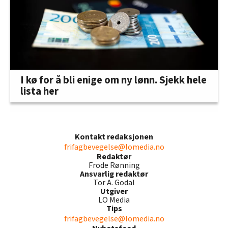
I kø for å bli enige om ny lønn. Sjekk hele
lista her
Kontakt redaksjonen
frifagbevegelse@lomedia.no
Redaktør
Frode Rønning
Ansvarlig redaktør
Tor A. Godal
Utgiver
LO Media
Tips
frifagbevegelse@lomedia.no