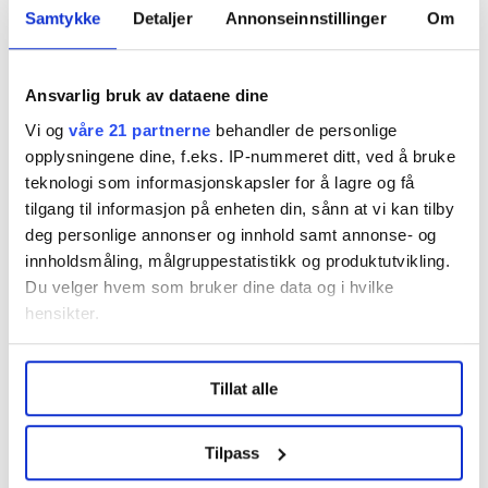
Samtykke
Detaljer
Annonseinnstillinger
Om
Regionleder Region Indre Øst
Fellesforbundet
Ansvarlig bruk av dataene dine
Moelv
Vi og
våre 21 partnerne
behandler de personlige
opplysningene dine, f.eks. IP-nummeret ditt, ved å bruke
teknologi som informasjonskapsler for å lagre og få
tilgang til informasjon på enheten din, sånn at vi kan tilby
deg personlige annonser og innhold samt annonse- og
innholdsmåling, målgruppestatistikk og produktutvikling.
Flere saker
Du velger hvem som bruker dine data og i hvilke
hensikter.
Under
mer info
kan du lese om hvordan dine personlige
Tillat alle
data behandles og hvordan du kan velge hvordan de skal
brukes. Du kan hele tiden endre eller trekke tilbake ditt
samtykke fra erklæringen om informasjonskapsler.
Tilpass