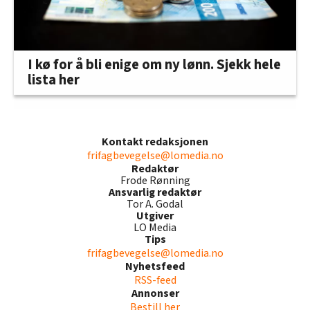
I kø for å bli enige om ny lønn. Sjekk hele
lista her
Kontakt redaksjonen
frifagbevegelse@lomedia.no
Redaktør
Frode Rønning
Ansvarlig redaktør
Tor A. Godal
Utgiver
LO Media
Tips
frifagbevegelse@lomedia.no
Nyhetsfeed
RSS-feed
Annonser
Bestill her