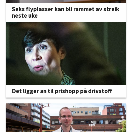
Seks flyplasser kan bli rammet av streik
neste uke
Det ligger an til prishopp på drivstoff