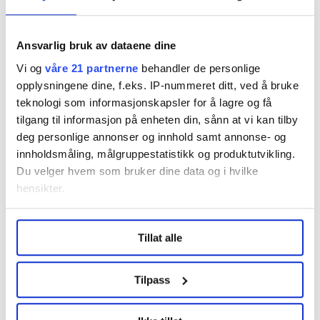
Denne artikkelen er
over ett år gammel
.
Ansvarlig bruk av dataene dine
Vi og
våre 21 partnerne
behandler de personlige
opplysningene dine, f.eks. IP-nummeret ditt, ved å bruke
Nyheter
Statsbudsjettet 2025
teknologi som informasjonskapsler for å lagre og få
tilgang til informasjon på enheten din, sånn at vi kan tilby
deg personlige annonser og innhold samt annonse- og
innholdsmåling, målgruppestatistikk og produktutvikling.
Du velger hvem som bruker dine data og i hvilke
hensikter.
Dette er en sak fra
Under
mer info
kan du lese om hvordan dine personlige
Tillat alle
data behandles og hvordan du kan velge hvordan de skal
brukes. Du kan hele tiden endre eller trekke tilbake ditt
Vi skriver om ansatte innen elektro, energi,
samtykke fra erklæringen om informasjonskapsler.
telekom og IT.
Tilpass
Les mer fra oss
LO Medias publikasjoner frifagbevegelse.no, hk-nytt.no