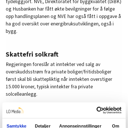
tydeliggjort. NVE, Direktoratet for byggkvalitet (DiBK)
og Husbanken har fått økte bevilgninger for å følge
opp handlingsplanen og NVE har også fått i oppgave å
ha god oversikt over energibruksutviklingen, også i
bygg.
Skattefri solkraft
Regjeringen foreslår at inntekter ved salg av
overskuddsstrøm fra private boliger/fritidsboliger
først skal bli skattepliktig når inntekten overstiger
15.000 kroner, typisk inntekter fra private
solcelleanlegg.
For inntekter over beløpsgrensen foreslår regjeringen
at det gis et sjablongfradrag for kostnader på 15
prosent av inntekten.
Samtykke
Detaljer
Annonseinnstillinger
Om