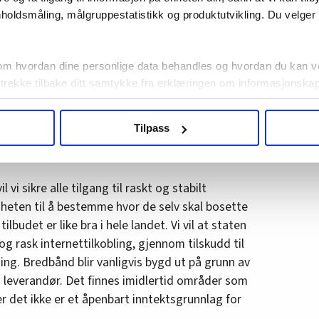
ndet. Staten må bidra med finansiering der det
holdsmåling, målgruppestatistikk og produktutvikling. Du velge
rsielt marked, og det må også sikres at nettet
vil: sikre rask bredbåndstilgang i hele landet.
om hvordan dine personlige data behandles og hvordan du kan v
te som strøm- og telenettet. Innenfor
 trekke tilbake ditt samtykke fra erklæringen om informasjonskap
eboende og institusjonsplasser tilbys
kommunisere via for eksempel nettbrett.
agbevegelse.no, hk-nytt.no og fontene.no bruker informasjonskaps
Tilpass
ukt slik at vi tilby relevant innhold, tilpassede annonser og utarbe
m hvordan du bruker nettstedet med LO Medias egne samarbeidsp
 i oversikten lengre ned på denne siden.
 vi sikre alle tilgang til raskt og stabilt
friheten til å bestemme hvor de selv skal bosette
tilbudet er like bra i hele landet. Vi vil at staten
og rask internettilkobling, gjennom tilskudd til
ng. Bredbånd blir vanligvis bygd ut på grunn av
 leverandør. Det finnes imidlertid områder som
 det ikke er et åpenbart inntektsgrunnlag for