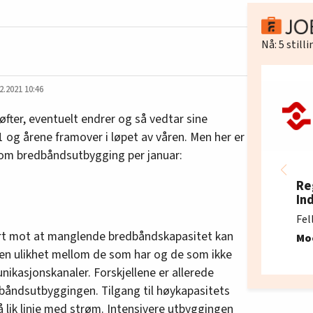
Nå:
5
still
2.2021 10:46
fter, eventuelt endrer og så vedtar sine
og årene framover i løpet av våren. Men her er
om bredbåndsutbygging per januar:
Re
In
Fel
art mot at manglende bredbåndskapasitet kan
Mo
le, en ulikhet mellom de som har og de som ikke
ikasjonskanaler. Forskjellene er allerede
edbåndsutbyggingen. Tilgang til høykapasitets
å lik linje med strøm. Intensivere utbyggingen