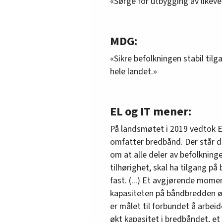
«Sørge for utbygging av likever
MDG:
«Sikre befolkningen stabil tilga
hele landet.»
EL og IT mener:
På landsmøtet i 2019 vedtok 
omfatter bredbånd. Der står 
om at alle deler av befolkninge
tilhørighet, skal ha tilgang p
fast. (...) Et avgjørende mome
kapasiteten på båndbredden øk
er målet til forbundet å arbeid
økt kapasitet i bredbåndet, et 