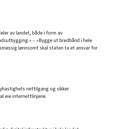
deler av landet, både i form av
ndsutbygging.» – «Bygge ut bredbånd i hele
smessig lønnsomt skal staten ta et ansvar for
øyhastighets nettilgang og sikker
l eie internettlinjene.