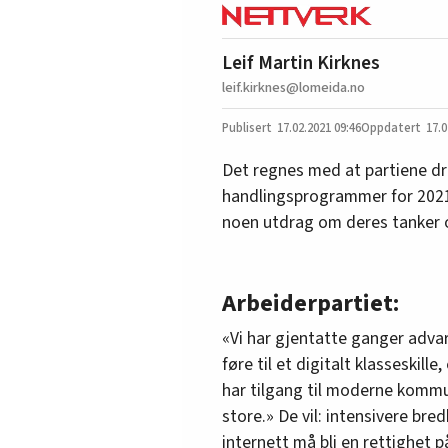
Leif Martin Kirknes
leif.kirknes@lomeida.no
17.02.2021
09:46
17.0
Det regnes med at partiene drø
handlingsprogrammer for 2021 
noen utdrag om deres tanker 
Arbeiderpartiet:
«Vi har gjentatte ganger adv
føre til et digitalt klasseskil
har tilgang til moderne kommun
store.» De vil: intensivere br
internett må bli en rettighet p