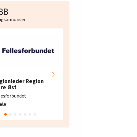
ingsannonser
Hotell- og
restaurantarbeidern
gionleder Region
e i Oslo og Akershus
dre Øst
søker ny kontorlede
lesforbundet
Fellesforbundet avdeling
elv
10
Oslo