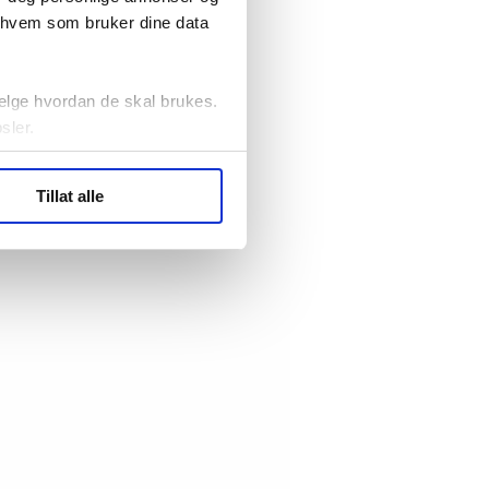
r hvem som bruker dine data
elge hvordan de skal brukes.
sler.
ler (cookies) for å lære
Tillat alle
ide statistikk.
artnere innenfor analyse og