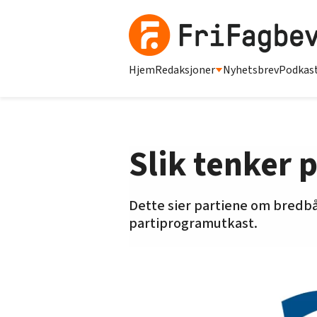
Hjem
Redaksjoner
Nyhetsbrev
Podkas
Slik tenker
Dette sier partiene om bredbå
partiprogramutkast.