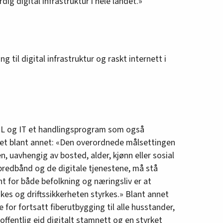
dig digital infrastruktur i hele landet.»
ng til digital infrastruktur og raskt internett i
EL og IT et handlingsprogram som også
det blant annet: «Den overordnede målsettingen
n, uavhengig av bosted, alder, kjønn eller sosial
å bredbånd og de digitale tjenestene, må stå
nt for både befolkning og næringsliv er at
es og driftssikkerheten styrkes.» Blant annet
e for fortsatt fiberutbygging til alle husstander,
offentlig eid digitalt stamnett og en styrket