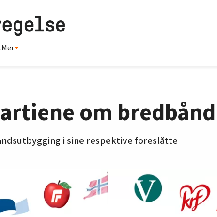
t
Mer
 partiene om bredbånd
ndsutbygging i sine respektive foreslåtte