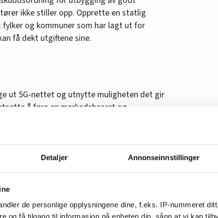
tilskuddsordning for utbygging av godt
ører ikke stiller opp. Opprette en statlig
t fylker og kommuner som har lagt ut for
an få dekt utgiftene sine.
e ut 5G-nettet og utnytte muligheten det gir
ortsette å føre en markedsbasert og
utbygging av bredbånd. Videreføre den historiske
ord, inkludert bredbånd.»
Detaljer
Annonseinnstillinger
tort ansvar for utbygging av infrastruktur
ine
t offentlige et overordnet ansvar for å
ndler de personlige opplysningene dine, f.eks. IP-nummeret ditt
ing av høyhastighets internett, slik at dette blir
re og få tilgang til informasjon på enheten din, sånn at vi kan ti