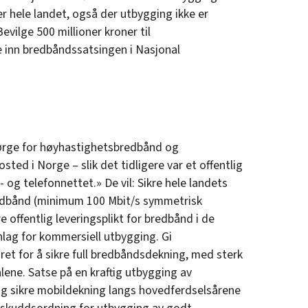
 hele landet, også der utbygging ikke er
vilge 500 millioner kroner til
 inn bredbåndssatsingen i Nasjonal
 sørge for høyhastighetsbredbånd og
sted i Norge – slik det tidligere var et offentlig
- og telefonnettet.» De vil: Sikre hele landets
bredbånd (minimum 100 Mbit/s symmetrisk
 offentlig leveringsplikt for bredbånd i de
nlag for kommersiell utbygging. Gi
t for å sikre full bredbåndsdekning, med sterk
ålene. Satse på en kraftig utbygging av
og sikre mobildekning langs hovedferdselsårene