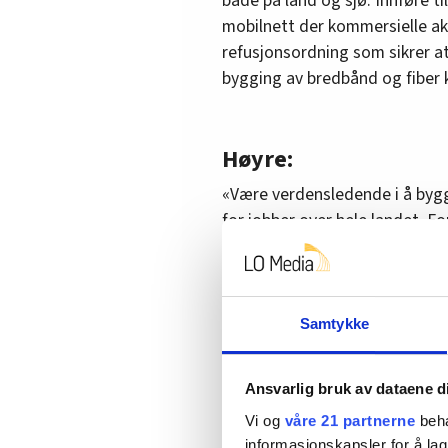
både på land og sjø. Innføre 
mobilnett der kommersielle akt
refusjonsordning som sikrer a
bygging av bredbånd og fiber k
Høyre:
«Være verdensledende i å bygg
for jobber over hele landet. F
teknologinøytral politikk for 
satsingen på infrastruktur i n
Samtykke
FRP:
«Det er bra at private tar et s
Ansvarlig bruk av dataene d
knyttet til IKT. Likevel har de
Vi og
våre 21 partnerne
beha
tilrettelegge for videre utbygg
informasjonskapsler for å lag