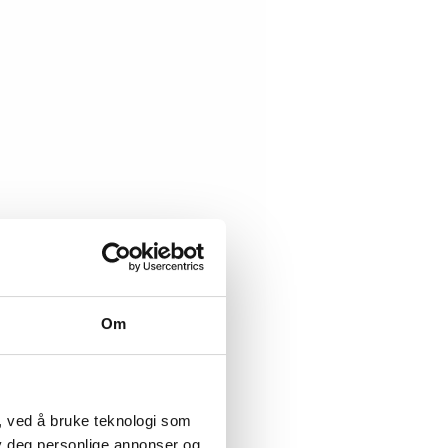
Om
, ved å bruke teknologi som
lby deg personlige annonser og