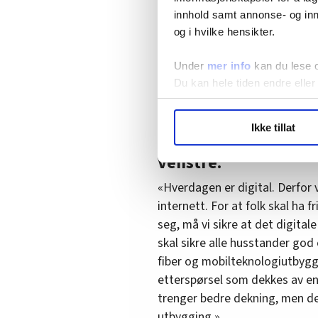
tilgjengelig i alle deler av la
innhold samt annonse- og inn
ikke er et tilstrekkelig komme
og i hvilke hensikter.
kan åpnes for alle aktører.» De 
Under
mer info
kan du lese 
Åpne fibernettet på samme må
Du kan hele tiden endre eller
helseteknologi; at både hjemm
bredbåndstilgang for å kunne 
LO Medias publikasjoner frif
Ikke tillat
hvordan våre nettsider blir br
Vi deler bare informasjon o
Venstre:
annonsering. Disse er angitt
«Hverdagen er digital. Derfor vil
internett. For at folk skal ha 
seg, må vi sikre at det digitale 
skal sikre alle husstander god 
fiber og mobilteknologiutbyggi
etterspørsel som dekkes av en
trenger bedre dekning, men der
utbygging.»