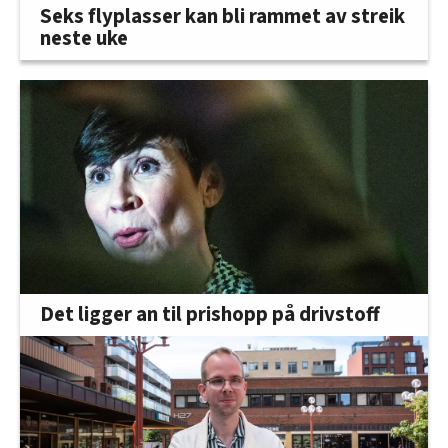
Seks flyplasser kan bli rammet av streik
neste uke
Det ligger an til prishopp på drivstoff