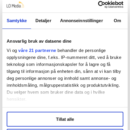
Denne artikkelen er
over fire år gammel
.
Samtykke
Detaljer
Annonseinnstillinger
Om
Ansvarlig bruk av dataene dine
Folk
Nettverk-folk
Vi og
våre 21 partnerne
behandler de personlige
opplysningene dine, f.eks. IP-nummeret ditt, ved å bruke
teknologi som informasjonskapsler for å lagre og få
Del artikkel
tilgang til informasjon på enheten din, sånn at vi kan tilby
deg personlige annonser og innhold samt annonse- og
innholdsmåling, målgruppestatistikk og produktutvikling.
Du velger hvem som bruker dine data og i hvilke
hensikter.
Nå:
4
stillingsannonser
Under
mer info
kan du lese om hvordan dine personlige
Tillat alle
data behandles og hvordan du kan velge hvordan de skal
brukes. Du kan hele tiden endre eller trekke tilbake ditt