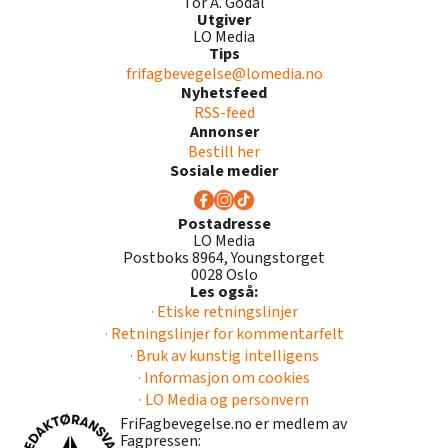
Tor A. Godal
Utgiver
LO Media
Tips
frifagbevegelse@lomedia.no
Nyhetsfeed
RSS-feed
Annonser
Bestill her
Sosiale medier
Postadresse
LO Media
Postboks 8964, Youngstorget
0028 Oslo
Les også:
· Etiske retningslinjer
· Retningslinjer for kommentarfelt
· Bruk av kunstig intelligens
· Informasjon om cookies
· LO Media og personvern
FriFagbevegelse.no er medlem av
Fagpressen: