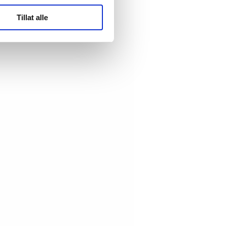
ler (cookies) for å lære
Tillat alle
ide statistikk.
artnere innenfor analyse og