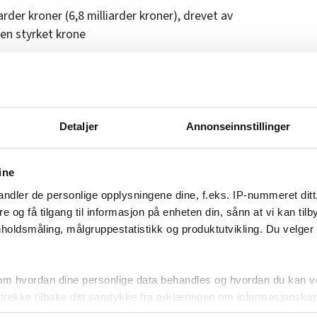
iarder kroner (6,8 milliarder kroner), drevet av
 en styrket krone
osjekter på land viktige milepæler i 1. kvartal,
lutninger for rehabilitering av
vedlikeholdsprosjekter ved vannkraftverkene
Detaljer
Annonseinnstillinger
 ble tatt i kvartalet utgjorde til sammen 13
tholder en langsiktig årlig investeringskapasitet
ine
vhengig av markedsforhold.
ndler de personlige opplysningene dine, f.eks. IP-nummeret ditt
re og få tilgang til informasjon på enheten din, sånn at vi kan ti
 prissvingninger understreker behovet for å
holdsmåling, målgruppestatistikk og produktutvikling. Du velge
het, holde kostnadene nede og styrke balansen.
v lønnsomme teknologier og geografier øker
politisk usikkerhet. I første kvartal fortsatte
om hvordan dine personlige data behandles og hvordan du kan v
sekraft, sier Vartdal.
 trekke tilbake ditt samtykke fra erklæringen om informasjonskap