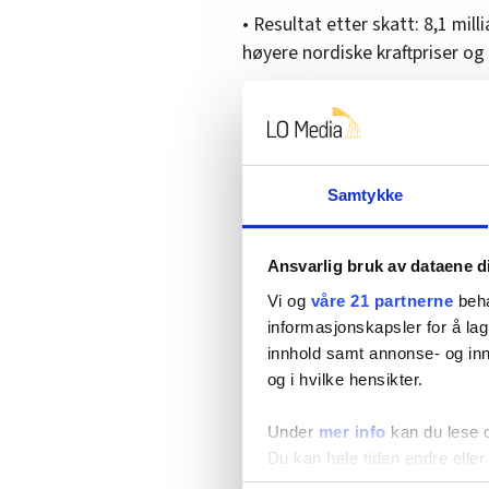
• Resultat etter skatt: 8,1 mill
høyere nordiske kraftpriser og
I Norge nådde flere vindkraftpr
og det ble tatt investeringsbes
Bjølsegrødammen og to store 
Oksla og Sima.
Samtykke
Investeringsbeslutningene som
MW ny effekt. Statkraft oppret
Ansvarlig bruk av dataene d
på 16–20 milliarder kroner, a
Vi og
våre 21 partnerne
beha
informasjonskapsler for å lag
– Økt geopolitisk uro og store
innhold samt annonse- og inn
fokusere på vår kjernevirksom
og i hvilke hensikter.
En diversifisert portefølje a
robustheten vår i møte med geo
Under
mer info
kan du lese 
vi å styrke Statkrafts konkurran
Du kan hele tiden endre eller