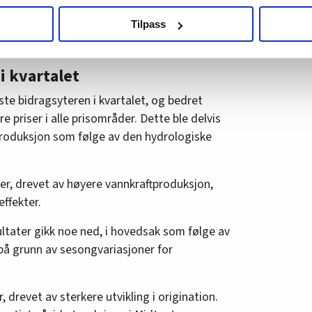
ingsbeslutninger for tre vedlikeholdsprosjekter
agbevegelse.no, hk-nytt.no og fontene.no bruker informasjonskaps
Tilpass
ukt slik at vi tilby relevant innhold, tilpassede annonser og utarbe
m hvordan du bruker nettstedet med LO Medias egne samarbeidsp
 i oversikten lengre ned på denne siden.
i kvartalet
ste bidragsyteren i kvartalet, og bedret
 priser i alle prisområder. Dette ble delvis
produksjon som følge av den hydrologiske
ter, drevet av høyere vannkraftproduksjon,
effekter.
ltater gikk noe ned, i hovedsak som følge av
 på grunn av sesongvariasjoner for
drevet av sterkere utvikling i origination.