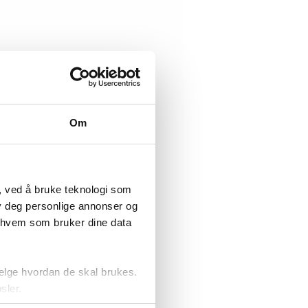
Om
, ved å bruke teknologi som
lby deg personlige annonser og
r hvem som bruker dine data
elge hvordan de skal brukes.
sler.