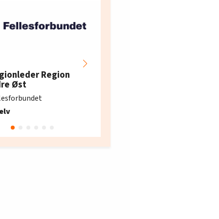
Hotell- og
restaurantarbeidern
gionleder Region
e i Oslo og Akershus
dre Øst
søker ny kontorlede
lesforbundet
Fellesforbundet avdeling
elv
10
Oslo