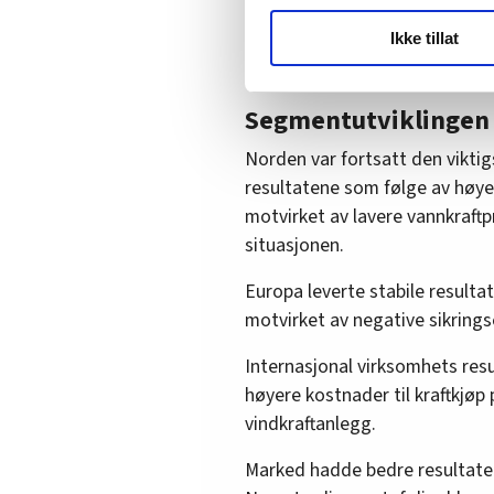
Samtidig ble det tatt invester
LO Medias publikasjoner frif
på vannkraftverk i Norge.
Ikke tillat
hvordan våre nettsider blir br
Vi deler bare informasjon o
annonsering. Disse er angitt
Segmentutviklingen 
Norden var fortsatt den viktig
resultatene som følge av høyere
motvirket av lavere vannkraft
situasjonen.
Europa leverte stabile resulta
motvirket av negative sikrings
Internasjonal virksomhets resu
høyere kostnader til kraftkjøp
vindkraftanlegg.
Marked hadde bedre resultater, 