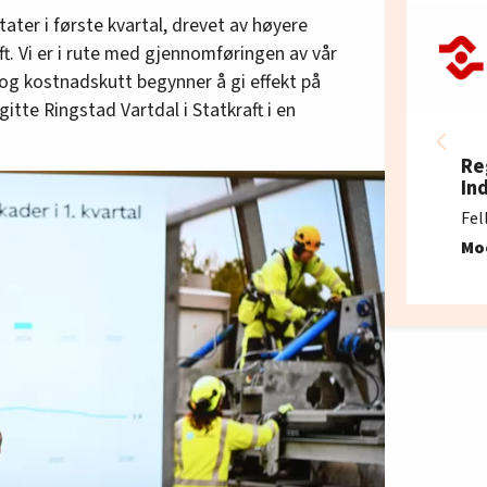
ltater i første kvartal, drevet av høyere
ft. Vi er i rute med gjennomføringen av vår
 og kostnadskutt begynner å gi effekt på
gitte Ringstad Vartdal i Statkraft i en
Re
In
Fel
Mo