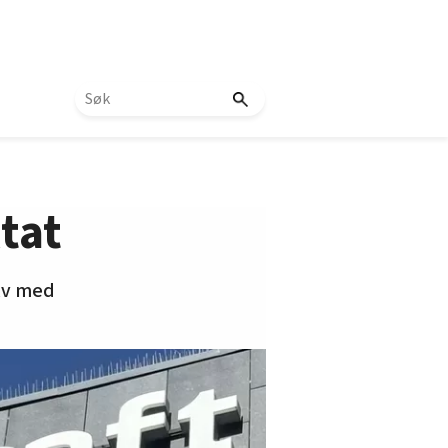
tat
elv med