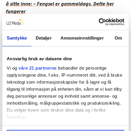
å sitte inne: – Fengsel er gammeldags. Dette her
fungerer
– Kriminalitet skal aldri lønne seg
Samtykke
Detaljer
Annonseinnstillinger
Om
Stortingsrepresentant Frida Melvær (H) mener dagens
ordning er logisk.
Ansvarlig bruk av dataene dine
– Det er en logikk i at en innsett som får dekt alle
Vi og
våre 21 partnerne
behandler de personlige
utgifter til opphold og kost og i tillegg mottar litt
opplysningene dine, f.eks. IP-nummeret ditt, ved å bruke
penger til personlig bruk under soninga, ikke samtidig
teknologi som informasjonskapsler for å lagre og få
kan beholde offentlige trygdeytelser, sier Melvær.
tilgang til informasjon på enheten din, sånn at vi kan tilby
deg personlige annonser og innhold samt annonse- og
Saken fortsetter under bildet.
innholdsmåling, målgruppestatistikk og produktutvikling.
Du velger hvem som bruker dine data og i hvilke
hensikter.