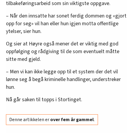
tilbakeføringsarbeid som sin viktigste oppgave.
oversikten lengre ned på denne siden.
– Når den innsatte har sonet ferdig dommen og «gjort
opp for seg» vil han eller hun igjen motta offentlige
ytelser, sier hun.
Og sier at Høyre også mener det er viktig med god
oppfølging og rådgiving til de som eventuelt måtte
sitte med gjeld.
– Men vi kan ikke legge opp til et system der det vil
lønne seg å begå kriminelle handlinger, understreker
hun.
Nå går saken til topps i Stortinget.
Denne artikkelen er
over fem år gammel
.