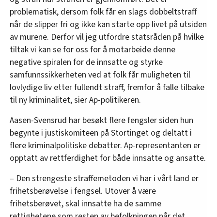
problematisk, dersom folk får en slags dobbeltstraff
når de slipper fri og ikke kan starte opp livet på utsiden
av murene. Derfor vil jeg utfordre statsråden på hvilke
tiltak vi kan se for oss for å motarbeide denne
negative spiralen for de innsatte og styrke
samfunnssikkerheten ved at folk får muligheten til
lovlydige liv etter fullendt straff, fremfor å falle tilbake
til ny kriminalitet, sier Ap-politikeren.
Aasen-Svensrud har besøkt flere fengsler siden hun
begynte i justiskomiteen på Stortinget og deltatt i
flere kriminalpolitiske debatter. Ap-representanten er
opptatt av rettferdighet for både innsatte og ansatte.
– Den strengeste straffemetoden vi har i vårt land er
frihetsberøvelse i fengsel. Utover å være
frihetsberøvet, skal innsatte ha de samme
rettighetene som resten av befolkningen når det