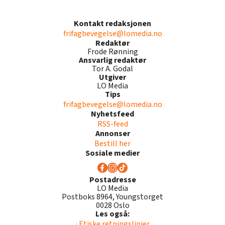
Kontakt redaksjonen
frifagbevegelse@lomedia.no
Redaktør
Frode Rønning
Ansvarlig redaktør
Tor A. Godal
Utgiver
LO Media
Tips
frifagbevegelse@lomedia.no
Nyhetsfeed
RSS-feed
Annonser
Bestill her
Sosiale medier
Postadresse
LO Media
Postboks 8964, Youngstorget
0028 Oslo
Les også:
· Etiske retningslinjer