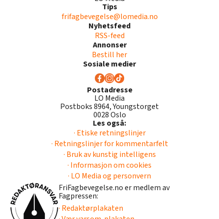
Tips
frifagbevegelse@lomedia.no
Nyhetsfeed
RSS-feed
Annonser
Bestill her
Sosiale medier
Postadresse
LO Media
Postboks 8964, Youngstorget
0028 Oslo
Les også:
· Etiske retningslinjer
· Retningslinjer for kommentarfelt
· Bruk av kunstig intelligens
· Informasjon om cookies
· LO Media og personvern
FriFagbevegelse.no er medlem av
Fagpressen:
· Redaktørplakaten
· Vær varsom-plakaten