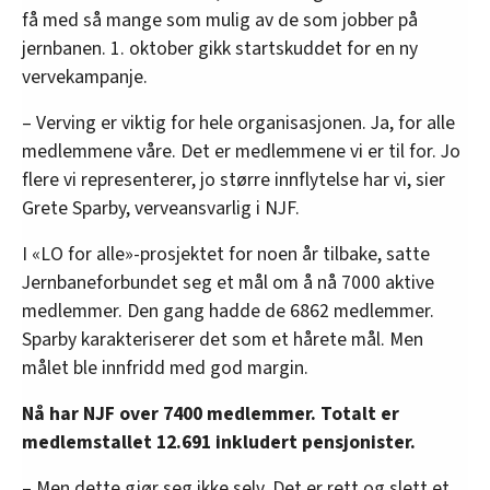
få med så mange som mulig av de som jobber på
jernbanen. 1. oktober gikk startskuddet for en ny
vervekampanje.
– Verving er viktig for hele organisasjonen. Ja, for alle
medlemmene våre. Det er medlemmene vi er til for. Jo
flere vi representerer, jo større innflytelse har vi, sier
Grete Sparby, verveansvarlig i NJF.
I «LO for alle»-prosjektet for noen år tilbake, satte
Jernbaneforbundet seg et mål om å nå 7000 aktive
medlemmer. Den gang hadde de 6862 medlemmer.
Sparby karakteriserer det som et hårete mål. Men
målet ble innfridd med god margin.
Nå har NJF over 7400 medlemmer. Totalt er
medlemstallet 12.691 inkludert pensjonister.
– Men dette gjør seg ikke selv. Det er rett og slett et