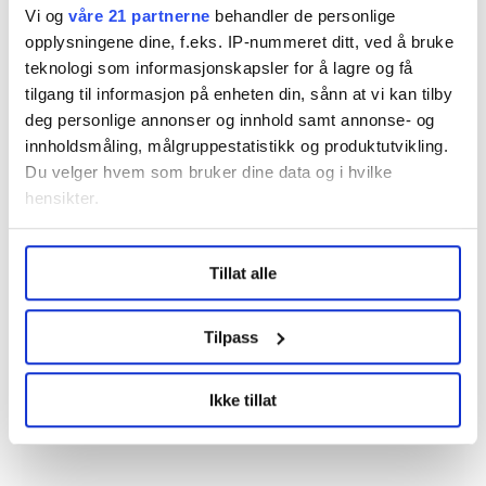
Nå:
5
stillingsannonser
Vi og
våre 21 partnerne
behandler de personlige
opplysningene dine, f.eks. IP-nummeret ditt, ved å bruke
teknologi som informasjonskapsler for å lagre og få
tilgang til informasjon på enheten din, sånn at vi kan tilby
deg personlige annonser og innhold samt annonse- og
innholdsmåling, målgruppestatistikk og produktutvikling.
Du velger hvem som bruker dine data og i hvilke
hensikter.
Regionleder Region Indre Øst
Under
mer info
kan du lese om hvordan dine personlige
Fellesforbundet
Tillat alle
data behandles og hvordan du kan velge hvordan de skal
Moelv
brukes. Du kan hele tiden endre eller trekke tilbake ditt
samtykke fra erklæringen om informasjonskapsler.
Tilpass
LO Medias publikasjoner frifagbevegelse.no, hk-nytt.no
Ikke tillat
og fontene.no bruker informasjonskapsler (cookies) for å
lære hvordan våre nettsider blir brukt slik at vi tilby
relevant innhold, tilpassede annonser og utarbeide
statistikk.