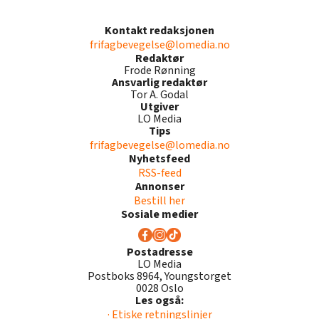
Kontakt redaksjonen
frifagbevegelse@lomedia.no
Redaktør
Frode Rønning
Ansvarlig redaktør
Tor A. Godal
Utgiver
LO Media
Tips
frifagbevegelse@lomedia.no
Nyhetsfeed
RSS-feed
Annonser
Bestill her
Sosiale medier
Postadresse
LO Media
Postboks 8964, Youngstorget
0028 Oslo
Les også:
· Etiske retningslinjer