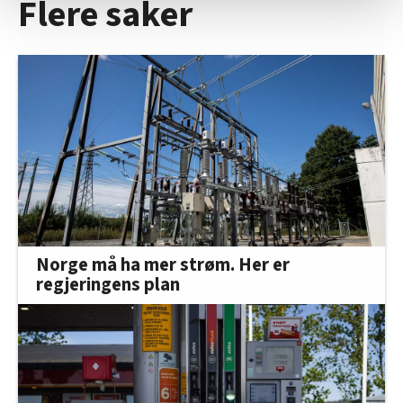
Flere saker
Vi deler bare informasjon om hvordan du bruker
nettstedet med LO Medias egne samarbeidspartnere
innenfor analyse og annonsering. Disse er angitt i
oversikten lengre ned på denne siden.
Norge må ha mer strøm. Her er
regjeringens plan