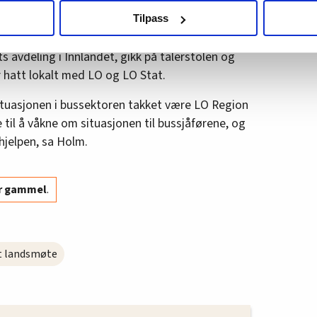
r vi en regjering som vil noe med jernbanen, og
agbevegelse.no, hk-nytt.no og fontene.no bruker informasjonskaps
Tilpass
s jernbanepolitikk allerede, fastslår han.
ukt slik at vi tilby relevant innhold, tilpassede annonser og utarbe
m hvordan du bruker nettstedet med LO Medias egne samarbeidsp
s avdeling i Innlandet, gikk på talerstolen og
 i oversikten lengre ned på denne siden.
hatt lokalt med LO og LO Stat.
 situasjonen i bussektoren takket være LO Region
e til å våkne om situasjonen til bussjåførene, og
n hjelpen, sa Holm.
år gammel
.
t landsmøte