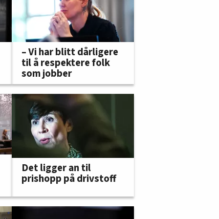
– Vi har blitt dårligere
til å respektere folk
som jobber
Det ligger an til
prishopp på drivstoff