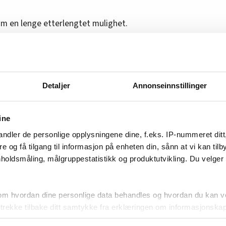
om en lenge etterlengtet mulighet.
all på Stortinget som lytter. Vi har styrke til å
len, sier han.
g tilbake:
Detaljer
Annonseinnstillinger
 og vi vet at ingenting er hogd i stein. Heller
fter som vil demontere vårt fremste fortrinn,
ine
i øyehøyde med hverandre, sier han.
ndler de personlige opplysningene dine, f.eks. IP-nummeret ditt
re og få tilgang til informasjon på enheten din, sånn at vi kan ti
holdsmåling, målgruppestatistikk og produktutvikling. Du velge
m LO Stat og Norsk Jernbaneforbund i saker
om hvordan dine personlige data behandles og hvordan du kan v
banereformen.
 trekke tilbake ditt samtykke fra erklæringen om informasjonskap
jobbe fram alternativer til regjeringa sitt