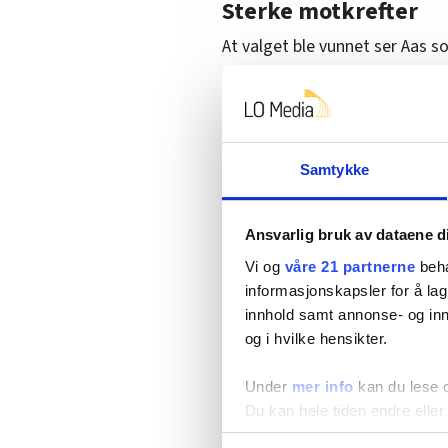
Sterke motkrefter
At valget ble vunnet ser Aas s
– Vi får nå en regjering og flert
sette vanlige folk øverst på pal
Men han advarer mot å lene se
Samtykke
– Ingenting kommer av seg selv,
ikke velferdsstaten. Det er kre
Ansvarlig bruk av dataene d
nemlig et samfunn der vi står 
Vi og
våre 21 partnerne
beha
informasjonskapsler for å lag
innhold samt annonse- og inn
Samarbeid
og i hvilke hensikter.
Aas pekte på samarbeid mello
Under
mer info
kan du lese 
som Jernbanepakke 4 og jern
Du kan hele tiden endre eller
– Vi har brukt mye krefter på å 