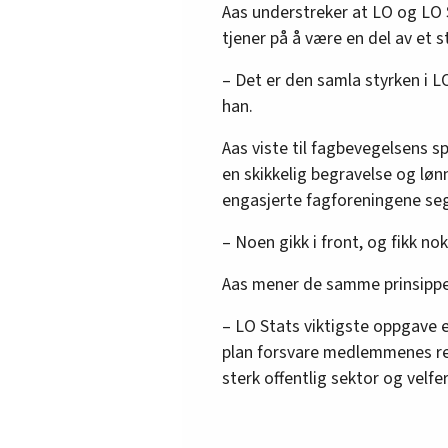
Aas understreker at LO og LO 
tjener på å være en del av et s
– Det er den samla styrken i L
han.
Aas viste til fagbevegelsens 
en skikkelig begravelse og løn
engasjerte fagforeningene seg
– Noen gikk i front, og fikk no
Aas mener de samme prinsippen
– LO Stats viktigste oppgave er
plan forsvare medlemmenes ret
sterk offentlig sektor og velfe