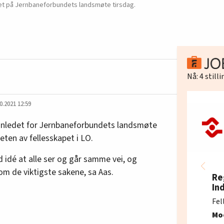
det på Jernbaneforbundets landsmøte tirsdag.
Nå:
4
still
0.2021 12:59
innledet for Jernbaneforbundets landsmøte
eten av fellesskapet i LO.
od idé at alle ser og går samme vei, og
m de viktigste sakene, sa Aas.
Re
In
Fel
Mo