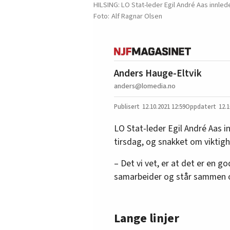
HILSING: LO Stat-leder Egil André Aas innle
Alf Ragnar Olsen
Anders Hauge-Eltvik
anders@lomedia.no
12.10.2021
12:59
12.1
LO Stat-leder Egil André Aas 
tirsdag, og snakket om viktigh
– Det vi vet, er at det er en g
samarbeider og står sammen o
Lange linjer