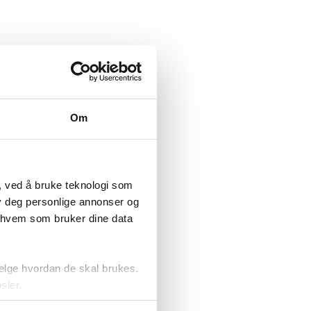
Om
, ved å bruke teknologi som
lby deg personlige annonser og
r hvem som bruker dine data
elge hvordan de skal brukes.
sler.