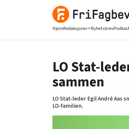
Hjem
Redaksjoner
Nyhetsbrev
Podkas
LO Stat-leder
sammen
LO Stat-leder Egil André Aas 
LO-familien.