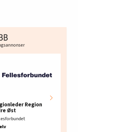
ingsannonser
Hotell- og
restaurantarbeidern
gionleder Region
e i Oslo og Akershus
dre Øst
søker ny kontorlede
lesforbundet
Fellesforbundet avdeling
elv
10