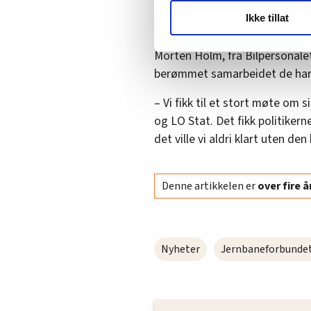
ideologiske eksperiment. Nå få
LO Medias publikasjoner frif
Ikke tillat
sammen sitter vi med framtiden
hvordan våre nettsider blir br
Vi deler bare informasjon o
Morten Holm, fra Bilpersonalet
annonsering. Disse er angitt
berømmet samarbeidet de har 
– Vi fikk til et stort møte om
og LO Stat. Det fikk politikern
det ville vi aldri klart uten de
Denne artikkelen er
over fire 
Nyheter
Jernbaneforbunde