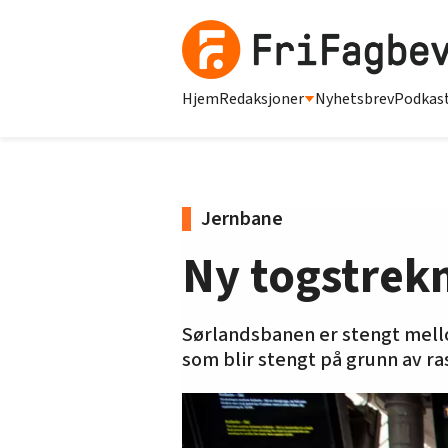
Hjem
Redaksjoner
Nyhetsbrev
Podkas
Jernbane
Ny togstrekn
Sørlandsbanen er stengt mell
som blir stengt på grunn av ra