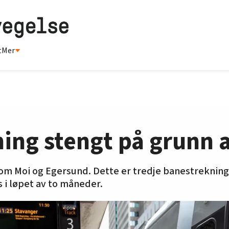
t
Mer
ing stengt på grunn a
om Moi og Egersund. Dette er tredje banestrekning
s i løpet av to måneder.