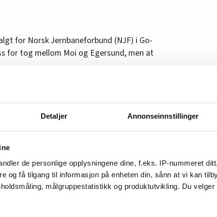
algt for Norsk Jernbaneforbund (NJF) i Go-
uss for tog mellom Moi og Egersund, men at
or at det ikke var trafikk på stedet da raset
 Vi kommer til å forsøke å kjøre som normalt.
Detaljer
Annonseinnstillinger
i vanskelig. Verkstedet vårt er i Stavanger, og vi
 togsettene som er på andre siden av raset, sier
ine
akter gods på jernbanen er i en enda
ndler de personlige opplysningene dine, f.eks. IP-nummeret ditt
re og få tilgang til informasjon på enheten din, sånn at vi kan ti
holdsmåling, målgruppestatistikk og produktutvikling. Du velge