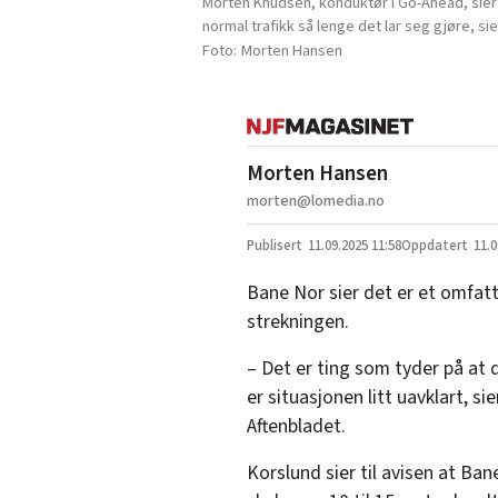
Morten Knudsen, konduktør i Go-Ahead, sier d
normal trafikk så lenge det lar seg gjøre, si
Morten Hansen
Morten Hansen
morten@lomedia.no
11.09.2025
11:58
11.0
Bane Nor sier det er et omfat
strekningen.
– Det er ting som tyder på at 
er situasjonen litt uavklart, s
Aftenbladet.
Korslund sier til avisen at Ba