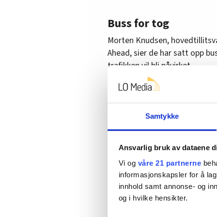
Buss for tog
Morten Knudsen, hovedtillitsv
Ahead, sier de har satt opp b
trafikken vil bli påvirket.
– Først og fremst er vi glade f
gikk. Deretter ser vi framover.
Samtykke
– Men tar dette tid, kan det bl
får ikke utført vedlikehold på
Knudsen.
Ansvarlig bruk av dataene d
Han understreker at de som fr
Vi og
våre 21 partnerne
beha
informasjonskapsler for å lag
vanskeligere situasjon.
innhold samt annonse- og inn
og i hvilke hensikter.
– Ekstremt