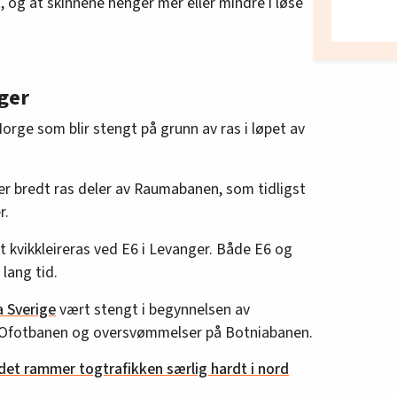
, og at skinnene henger mer eller mindre i løse
ger
Norge som blir stengt på grunn av ras i løpet av
eter bredt ras deler av Raumabanen, som tidligst
r.
et kvikkleireras ved E6 i Levanger. Både E6 og
 lang tid.
a Sverige
vært stengt i begynnelsen av
 Ofotbanen og oversvømmelser på Botniabanen.
det rammer togtrafikken særlig hardt i nord