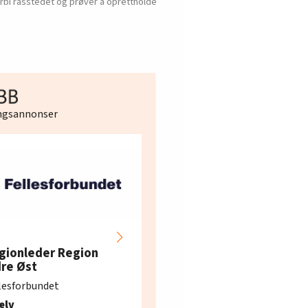
orbi rasstedet og prøver å oprettholde
ingsannonser
Hotell- og
restaurantarbeidern
gionleder Region
e i Oslo og Akershus
dre Øst
søker ny kontorlede
lesforbundet
Fellesforbundet avdeling
elv
10