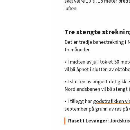
skal være 10 til 15 meter bredt
luften.
Tre stengte streknin
Det er tredje banestrekning i 
to måneder.
• I midten av juli tok et 50 m
vil bli åpnet i slutten av oktobe
• I slutten av august det gikk 
Nordlandsbanen vil bli stengt i
• I tillegg har
godstrafikken vi
september på grunn av ras på
Raset i Levanger:
Jordskre