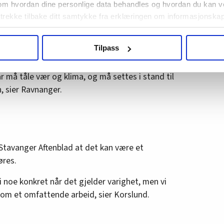
om hvordan dine personlige data behandles og hvordan du kan v
ndsrådet i NJF konstaterer at godsselskapene
 trekke tilbake ditt samtykke fra erklæringen om informasjonskap
ire banestrekninger satt ut av drift grunnet ras
agbevegelse.no, hk-nytt.no og fontene.no bruker informasjonskaps
Tilpass
ukt slik at vi tilby relevant innhold, tilpassede annonser og utarbe
 for godsnæringen, og en fortsettelse av tre
m hvordan du bruker nettstedet med LO Medias egne samarbeidsp
r må tåle vær og klima, og må settes i stand til
 i oversikten lengre ned på denne siden.
, sier Ravnanger.
 Stavanger Aftenblad at det kan være et
øres.
 si noe konkret når det gjelder varighet, men vi
om et omfattende arbeid, sier Korslund.