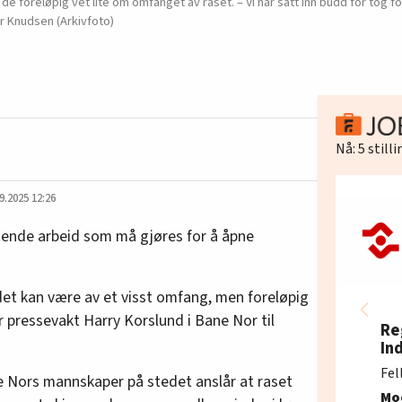
e foreløpig vet lite om omfanget av raset. – Vi har satt inn budd for tog f
er Knudsen (Arkivfoto)
Nå:
5
still
9.2025 12:26
tende arbeid som må gjøres for å åpne
det kan være av et visst omfang, men foreløpig
ier pressevakt Harry Korslund i Bane Nor til
Re
In
Fel
ne Nors mannskaper på stedet anslår at raset
Mo