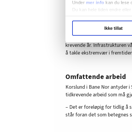
Under
mer info
kan du lese 
Mariann Ravnanger i Cargo-la
Du kan hele tiden endre eller
på jernbanen er rammet av at f
LO Medias publikasjoner frif
og uvær.
Ikke tillat
hvordan våre nettsider blir br
– Dette er ekstremt dramatisk
Vi deler bare informasjon o
krevende år. Infrastrukturen vå
annonsering. Disse er angitt
å takle ekstremvær i fremtiden
Omfattende arbeid
Korslund i Bane Nor antyder i
tidkrevende arbeid som må gj
– Det er foreløpig for tidlig å
står foran det som betegnes s