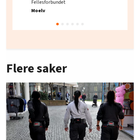
Fellesforbundet
området. Hun er trygg på at endringen blir bra
Moelv
for medlemmene.
– LO har en stor og kompetent
forhandlingsavdeling og kursavdeling som er
godt i stand til å ivareta våre behov. Og de
driver nå å ansetter nye folk for å spesialisere
kompetansen enda mer. Vi må være ansvarlig å
Flere saker
se for framover, og ikke være redd for utvikling
av organisasjonen, sa Isaksen.