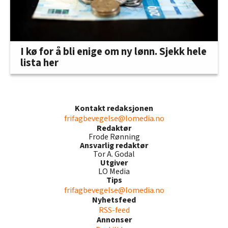
I kø for å bli enige om ny lønn. Sjekk hele
lista her
Kontakt redaksjonen
frifagbevegelse@lomedia.no
Redaktør
Frode Rønning
Ansvarlig redaktør
Tor A. Godal
Utgiver
LO Media
Tips
frifagbevegelse@lomedia.no
Nyhetsfeed
RSS-feed
Annonser