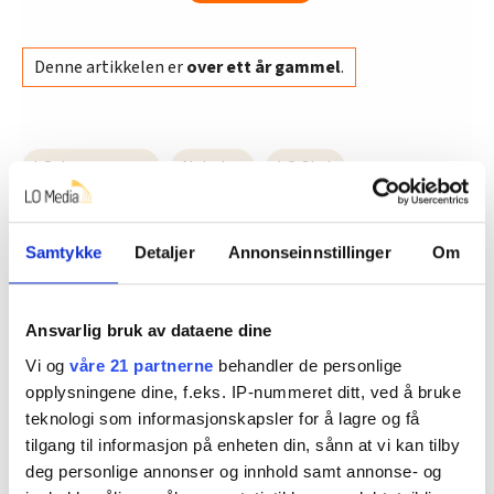
forhandlingene.
– Vi trenger en tydelig og sterk organisasjon.
Denne artikkelen er
over ett år gammel
.
Som skjønner våre medlemmer, våre avtaleverk
og kjenner våre arbeidsgivere og våre
problemstillinger. Det er LO Stat som skal ha
LO-kongressen
Nyheter
LO Stat
ansvar for både staten og Spekter-områdene, sa
Aasen.
Odd Haldgeir Larsen
, fra Fagforbundet og
Samtykke
Detaljer
Annonseinnstillinger
Om
sekretariatet påpekte at vedtaket ble gjort fordi
sekretariatet mente det vardet beste for LO
Dette er en sak fra
Ansvarlig bruk av dataene dine
som helhet.
Vi og
våre 21 partnerne
behandler de personlige
– Spekter har blitt godt ivaretatt i LO Stat. Men
opplysningene dine, f.eks. IP-nummeret ditt, ved å bruke
Vi skriver om de ansatte i alle deler av
jeg er ikke bekymret for at LO tar over ansvaret
teknologi som informasjonskapsler for å lagre og få
jernbanen og busstransport.
for forhandlingene i Spekter. Det er i vår egen
tilgang til informasjon på enheten din, sånn at vi kan tilby
interesse at det skal lykkes. Det gir og LO Stat
deg personlige annonser og innhold samt annonse- og
Les mer fra oss