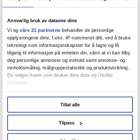
Moelv
Ansvarlig bruk av dataene dine
Vi og
våre 21 partnerne
behandler de personlige
opplysningene dine, f.eks. IP-nummeret ditt, ved å bruke
teknologi som informasjonskapsler for å lagre og få
tilgang til informasjon på enheten din, sånn at vi kan tilby
Flere saker
deg personlige annonser og innhold samt annonse- og
innholdsmåling, målgruppestatistikk og produktutvikling.
Du velger hvem som bruker dine data og i hvilke
hensikter.
Under
mer info
kan du lese om hvordan dine personlige
Tillat alle
data behandles og hvordan du kan velge hvordan de skal
brukes. Du kan hele tiden endre eller trekke tilbake ditt
samtykke fra erklæringen om informasjonskapsler.
Tilpass
LO Medias publikasjoner frifagbevegelse.no, hk-nytt.no