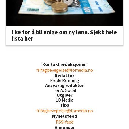
I kø for å bli enige om ny lønn. Sjekk hele
lista her
Kontakt redaksjonen
frifagbevegelse@lomedia.no
Redaktør
Frode Rønning
Ansvarlig redaktør
Tor A. Godal
Utgiver
LO Media
Tips
frifagbevegelse@lomedia.no
Nyhetsfeed
RSS-feed
Annonser