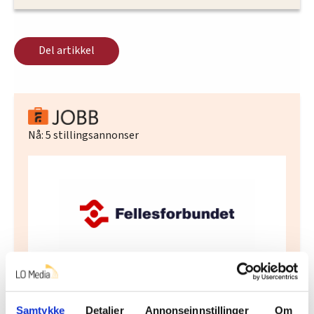
Del artikkel
Nå:
5
stillingsannonser
Regionleder Region Indre Øst
Fellesforbundet
Samtykke
Detaljer
Annonseinnstillinger
Om