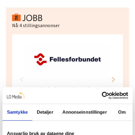
Nå:
4
stillingsannonser
Regionleder Region Indre Øst
Fellesforbundet
Moelv
Samtykke
Detaljer
Annonseinnstillinger
Om
Ansvarlig bruk av dataene dine