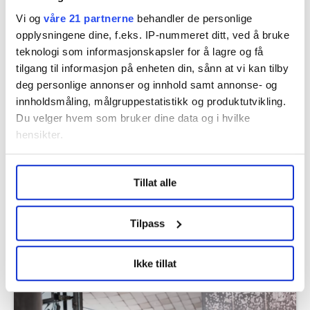
Vi og
våre 21 partnerne
behandler de personlige
opplysningene dine, f.eks. IP-nummeret ditt, ved å bruke
Flere saker
teknologi som informasjonskapsler for å lagre og få
tilgang til informasjon på enheten din, sånn at vi kan tilby
deg personlige annonser og innhold samt annonse- og
innholdsmåling, målgruppestatistikk og produktutvikling.
Du velger hvem som bruker dine data og i hvilke
hensikter.
Under
mer info
kan du lese om hvordan dine personlige
Tillat alle
data behandles og hvordan du kan velge hvordan de skal
brukes. Du kan hele tiden endre eller trekke tilbake ditt
samtykke fra erklæringen om informasjonskapsler.
Tilpass
– Vi har blitt dårligere til å respektere
LO Medias publikasjoner frifagbevegelse.no, hk-nytt.no
Ikke tillat
folk som jobber
og fontene.no bruker informasjonskapsler (cookies) for å
lære hvordan våre nettsider blir brukt slik at vi tilby
relevant innhold, tilpassede annonser og utarbeide