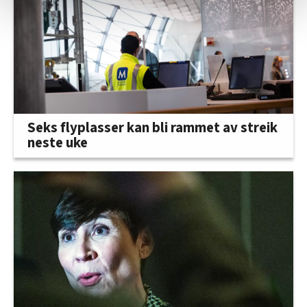
statistikk.
Vi deler bare informasjon om hvordan du bruker
nettstedet med LO Medias egne samarbeidspartnere
innenfor analyse og annonsering. Disse er angitt i
oversikten lengre ned på denne siden.
Seks flyplasser kan bli rammet av streik
neste uke