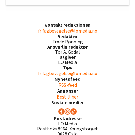
Kontakt redaksjonen
frifagbevegelse@lomedia.no
Redaktør
Frode Rønning
Ansvarlig redaktør
Tor A. Godal
Utgiver
LO Media
Tips
frifagbevegelse@lomedia.no
Nyhetsfeed
RSS-feed
Annonser
Bestill her
Sosiale medier
Postadresse
LO Media
Postboks 8964, Youngstorget
0028 Oslo