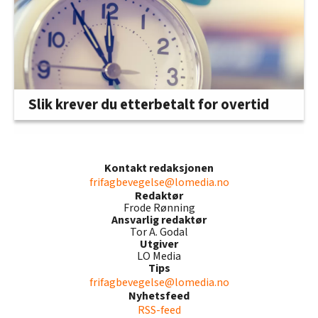
Slik krever du etterbetalt for overtid
Kontakt redaksjonen
frifagbevegelse@lomedia.no
Redaktør
Frode Rønning
Ansvarlig redaktør
Tor A. Godal
Utgiver
LO Media
Tips
frifagbevegelse@lomedia.no
Nyhetsfeed
RSS-feed