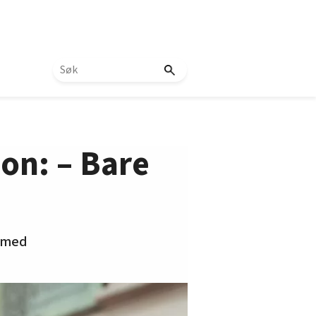
on: – Bare
l med