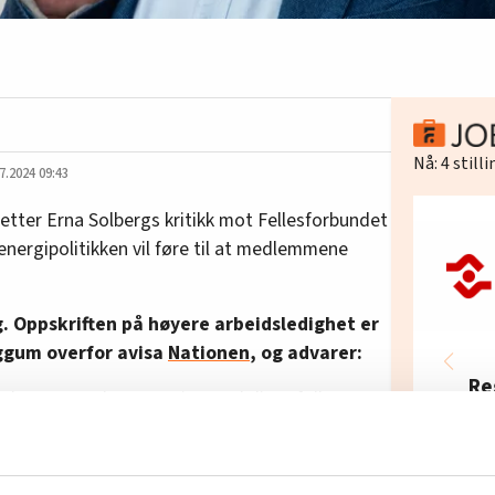
Nå:
4
still
7.2024 09:43
etter Erna Solbergs kritikk mot Fellesforbundet
nergipolitikken vil føre til at medlemmene
g. Oppskriften på høyere arbeidsledighet er
Eggum overfor avisa
Nationen
, og advarer:
Re
eg langt unna kompromiss med disse folkene.
In
Fel
feranse inviterte Erna Solberg
Mo
rtall med Høyre – hvis det trengs – for å