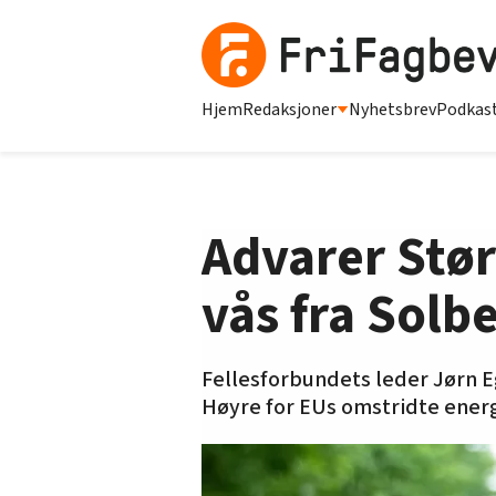
Hjem
Redaksjoner
Nyhetsbrev
Podkas
Advarer Stør
vås fra Solb
Fellesforbundets leder Jørn 
Høyre for EUs omstridte ener