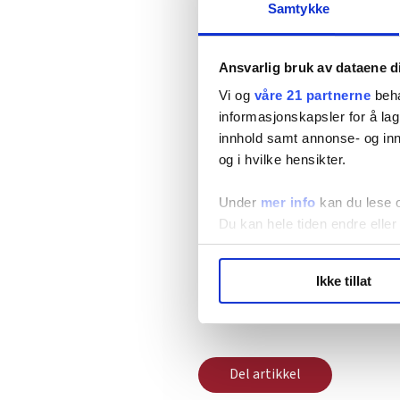
innlemme EUs fjerde energimar
Samtykke
Fellesforbundet gikk på sin sid
av EUs energibyrå Acer.
Ansvarlig bruk av dataene d
Vi og
våre 21 partnerne
beha
– Høyresidens framstilling 
informasjonskapsler for å lag
Europa er feil. Det vi tydelig
innhold samt annonse- og inn
norsk suverenitet over kraf
og i hvilke hensikter.
Under
mer info
kan du lese 
Denne artikkelen er
over to å
Du kan hele tiden endre eller
LO Medias publikasjoner frif
Ikke tillat
hvordan våre nettsider blir br
politikk
Nyheter
energi
Vi deler bare informasjon o
annonsering. Disse er angitt
Del artikkel