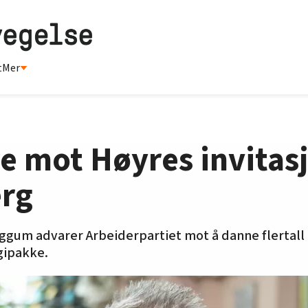
t
Mer
e mot Høyres invitasj
erg
Eggum advarer Arbeiderpartiet mot å danne flertal
gipakke.