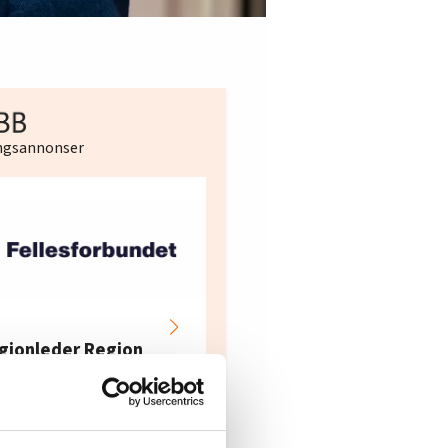
ingsannonser
Hotell- og
restaurantarbeidern
gionleder Region
e i Oslo og Akershus
dre Øst
søker ny kontorlede
lesforbundet
Fellesforbundet avdeling
elv
10