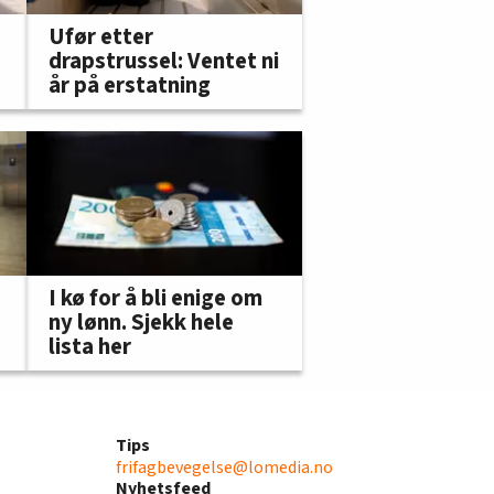
Ufør etter
drapstrussel: Ventet ni
år på erstatning
I kø for å bli enige om
ny lønn. Sjekk hele
lista her
Tips
frifagbevegelse@lomedia.no
Nyhetsfeed