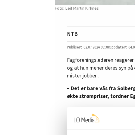
Leif Martin Kirknes
NTB
02.07.2024
09:38
04.0
Fagforeningslederen reagerer 
og at hun mener deres syn på e
mister jobben.
– Det er bare vås fra Solber
økte strømpriser, tordner 
– Arbeiderpartiet bør holde s
Under Høyres sommerpressekon
Arbeiderpartiet til å danne fle