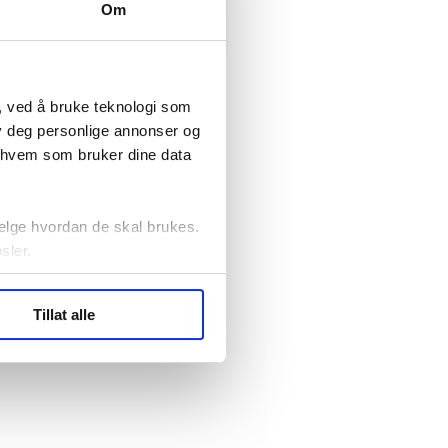
Oslo
Om
, ved å bruke teknologi som
lby deg personlige annonser og
r hvem som bruker dine data
elge hvordan de skal brukes.
sler.
ler (cookies) for å lære
Tillat alle
ide statistikk.
artnere innenfor analyse og