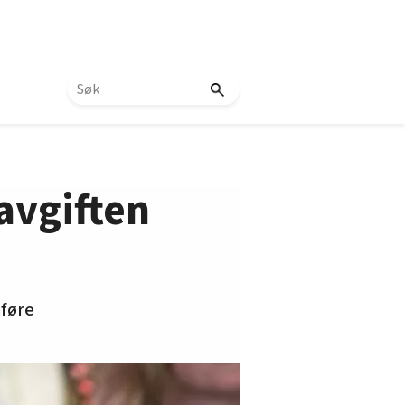
avgiften
nføre