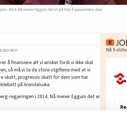
gen i 2014. Nå mener Eggum det er på tide å gjeninnføre den.
Nå:
5
still
8.2022 08:57
rer å finansiere alt vi ønsker fordi vi ikke skal
n, så må vi ta de store utgiftene med at vi
re skatt, progressiv skatt for dem som har
ldebatt på Arendalsuka.
lberg-regjeringen i 2014. Nå mener Eggum det er
Re
In
som ikke har arveskatt. Da handler det om
Fel
å få den sosialt bærekraftig, sa Eggum ifølge