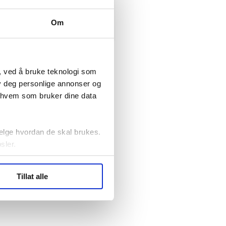
elv
10
Oslo
Om
, ved å bruke teknologi som
lby deg personlige annonser og
r hvem som bruker dine data
elge hvordan de skal brukes.
sler.
ler (cookies) for å lære
Tillat alle
ide statistikk.
artnere innenfor analyse og