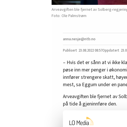
Arveavgiften ble fjernet av Solberg-regjerin
Ole Palmstrøm
anna.nesje@ntb.no
23.08.2022
08:57
23.0
– Hvis det er sånn at vi ikke kla
pøse inn mer penger i økonomie
innfører strengere skatt, høye
mest, sa Eggum under en pane
Arveavgiften ble fjernet av So
på tide å gjeninnføre den.
– Vi er et av få land i Europa 
hvordan du innretter den, for 