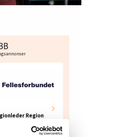
ingsannonser
Hotell- og
restaurantarbeidern
gionleder Region
e i Oslo og Akershus
dre Øst
søker ny kontorlede
lesforbundet
Fellesforbundet avdeling