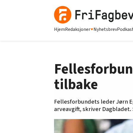
Hjem
Redaksjoner
Nyhetsbrev
Podkas
Fellesforbun
tilbake
Fellesforbundets leder Jørn Eg
arveavgift, skriver Dagbladet.