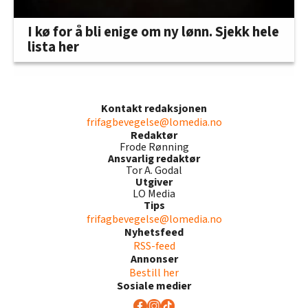
I kø for å bli enige om ny lønn. Sjekk hele
lista her
Kontakt redaksjonen
frifagbevegelse@lomedia.no
Redaktør
Frode Rønning
Ansvarlig redaktør
Tor A. Godal
Utgiver
LO Media
Tips
frifagbevegelse@lomedia.no
Nyhetsfeed
RSS-feed
Annonser
Bestill her
Sosiale medier