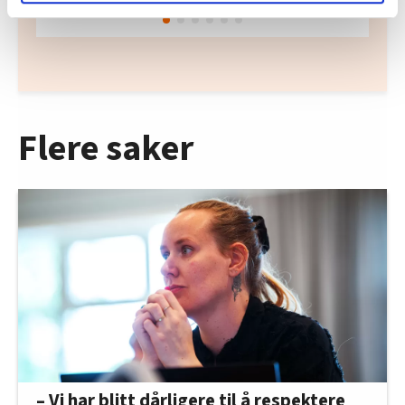
lære hvordan våre nettsider blir brukt slik at vi tilby
relevant innhold, tilpassede annonser og utarbeide
statistikk.
Vi deler bare informasjon om hvordan du bruker
nettstedet med LO Medias egne samarbeidspartnere
innenfor analyse og annonsering. Disse er angitt i
Flere saker
oversikten lengre ned på denne siden.
– Vi har blitt dårligere til å respektere