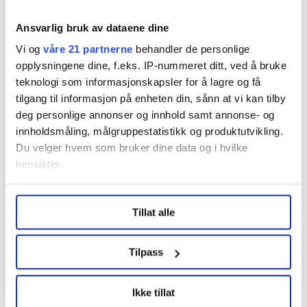
Del artikkel
Ansvarlig bruk av dataene dine
Vi og
våre 21 partnerne
behandler de personlige
opplysningene dine, f.eks. IP-nummeret ditt, ved å bruke
teknologi som informasjonskapsler for å lagre og få
tilgang til informasjon på enheten din, sånn at vi kan tilby
Nå:
4
stillingsannonser
deg personlige annonser og innhold samt annonse- og
innholdsmåling, målgruppestatistikk og produktutvikling.
Du velger hvem som bruker dine data og i hvilke
hensikter.
Under
mer info
kan du lese om hvordan dine personlige
Tillat alle
data behandles og hvordan du kan velge hvordan de skal
brukes. Du kan hele tiden endre eller trekke tilbake ditt
samtykke fra erklæringen om informasjonskapsler.
Tilpass
Regionleder Region Indre Øst
Fellesforbundet
LO Medias publikasjoner frifagbevegelse.no, hk-nytt.no
Moelv
Ikke tillat
og fontene.no bruker informasjonskapsler (cookies) for å