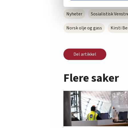
Vi deler bare informasjon o
annonsering. Disse er angitt
Nyheter
Sosialistisk Venstr
Norsk olje og gass
Kirsti B
Del artikkel
Flere saker