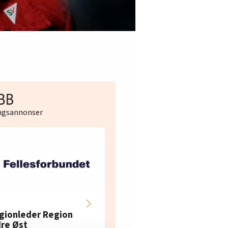
ingsannonser
Hotell- og
restaurantarbeidern
gionleder Region
e i Oslo og Akershus
dre Øst