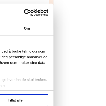
søker ny kontorlede
lesforbundet
Fellesforbundet avdeling
elv
10
Oslo
Om
, ved å bruke teknologi som
lby deg personlige annonser og
r hvem som bruker dine data
elge hvordan de skal brukes.
sler.
ler (cookies) for å lære
Tillat alle
ide statistikk.