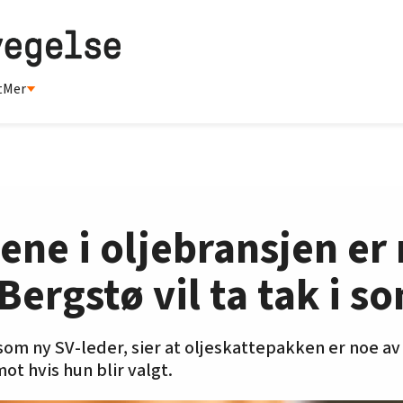
t
Mer
ene i oljebransjen er
 Bergstø vil ta tak i 
 som ny SV-leder, sier at oljeskattepakken er noe av
ot hvis hun blir valgt.