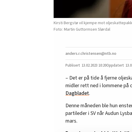
Kirsti Bergstø vil kjempe mot oljeskattepak
Martin Guttormsen Slørdal
anders.r.christensen@ntb.no
13.02.2023
10:20
13.0
– Det er på tide å fjerne oljes
midler rett ned i lommene på ol
Dagbladet
.
Denne måneden ble hun enstemm
partileder i SV når Audun Lysb
mars.