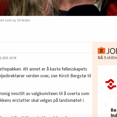
ken som ny SV-leder.
Nå:
5
still
2.2023 10:24
kattepakken. Alt annet er å kaste fellesskapets
jedirektører verden over, sier Kirsti Bergstø til
ig innstilt av valgkomiteen til å overta som
akkens erstatter skal velges på landsmøtet i
Re
In