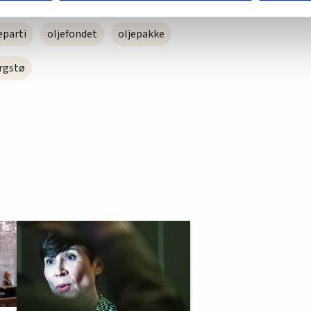
m hvordan du bruker nettstedet med LO Medias egne samarbeidsp
 i oversikten lengre ned på denne siden.
eparti
oljefondet
oljepakke
ergstø