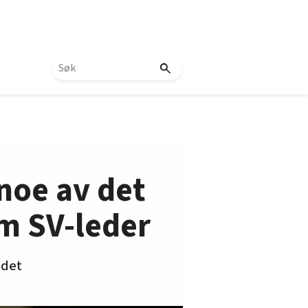
 noe av det
som SV-leder
 det