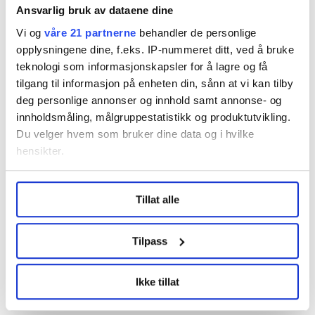
Ansvarlig bruk av dataene dine
Håpefull
Vi og
våre 21 partnerne
behandler de personlige
Julie Mathilde Bjerkem Oksås venter i spenning på hva
opplysningene dine, f.eks. IP-nummeret ditt, ved å bruke
som kommer til å skje i årets hovedtariffoppgjør.
teknologi som informasjonskapsler for å lagre og få
tilgang til informasjon på enheten din, sånn at vi kan tilby
Da skal det forhandles om både lønn og pensjon for
deg personlige annonser og innhold samt annonse- og
omkring 8000 rådgivere tilknyttet LO Stat og YS Stats
innholdsmåling, målgruppestatistikk og produktutvikling.
hovedtariffavtaler.
Du velger hvem som bruker dine data og i hvilke
hensikter.
– Som optimist har man det bedre mens man venter,
ler Julie, men har samtidig en seriøs tone:
Under
mer info
kan du lese om hvordan dine personlige
Tillat alle
data behandles og hvordan du kan velge hvordan de skal
– Jeg tror det kommer til å skje en gang, men det blir
brukes. Du kan hele tiden endre eller trekke tilbake ditt
spennende å se hvor mange runder som skal til.
samtykke fra erklæringen om informasjonskapsler.
Tilpass
LO Medias publikasjoner frifagbevegelse.no, hk-nytt.no
Denne artikkelen er
over to år gammel
.
Ikke tillat
og fontene.no bruker informasjonskapsler (cookies) for å
lære hvordan våre nettsider blir brukt slik at vi tilby