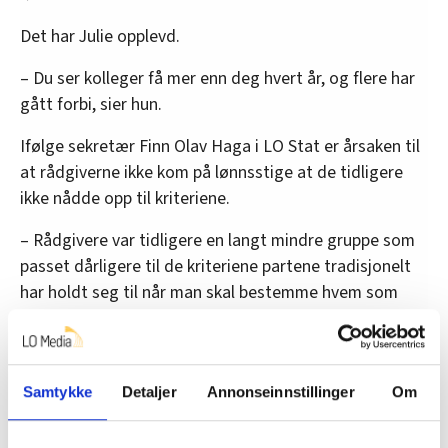
Det har Julie opplevd.
– Du ser kolleger få mer enn deg hvert år, og flere har
gått forbi, sier hun.
Ifølge sekretær Finn Olav Haga i LO Stat er årsaken til
at rådgiverne ikke kom på lønnsstige at de tidligere
ikke nådde opp til kriteriene.
– Rådgivere var tidligere en langt mindre gruppe som
passet dårligere til de kriteriene partene tradisjonelt
har holdt seg til når man skal bestemme hvem som
skal få automatiske lønnsopprykk basert på
ansiennitet. Slik det ser ut i dag, kan det være behov
for at partene i staten gjør en ny vurdering, uttalte
Samtykke
Detaljer
Annonseinnstillinger
Om
Haga i mars.