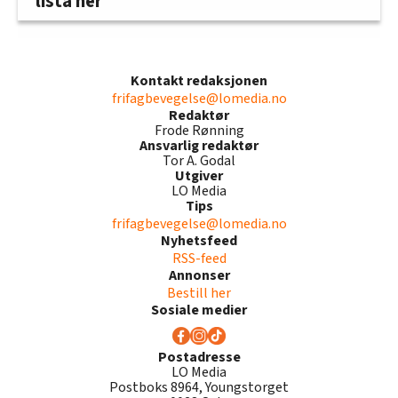
lista her
Kontakt redaksjonen
frifagbevegelse@lomedia.no
Redaktør
Frode Rønning
Ansvarlig redaktør
Tor A. Godal
Utgiver
LO Media
Tips
frifagbevegelse@lomedia.no
Nyhetsfeed
RSS-feed
Annonser
Bestill her
Sosiale medier
Postadresse
LO Media
Postboks 8964, Youngstorget