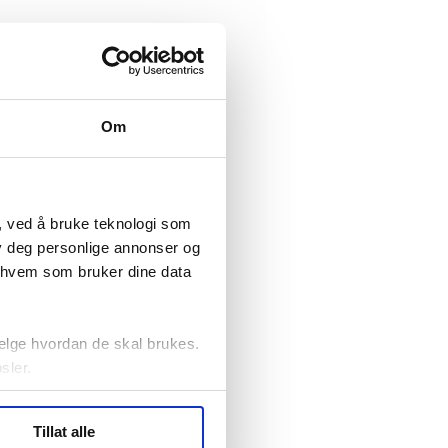
Om
, ved å bruke teknologi som
lby deg personlige annonser og
r hvem som bruker dine data
elge hvordan de skal brukes.
sler.
ler (cookies) for å lære
Tillat alle
ide statistikk.