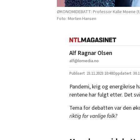
ØKONOMIDEBATT: Professor Kalle Moene (t.v
Morten Hansen
Alf Ragnar Olsen
alf@lomedia.no
23.11.2023
10:48
30.1
Pandemi, krig og energikrise ha
rentene har fulgt etter. Det sv
Tema for debatten var den øko
riktig for vanlige folk?