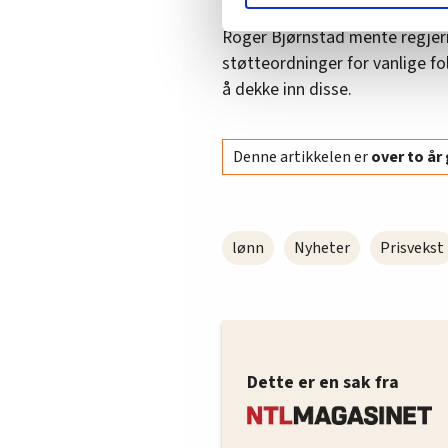
Vi deler bare informasjon o
Roger Bjørnstad mente regjeri
annonsering. Disse er angitt
støtteordninger for vanlige folk
å dekke inn disse.
Denne artikkelen er
over to å
lønn
Nyheter
Prisvekst
Dette er en sak fra