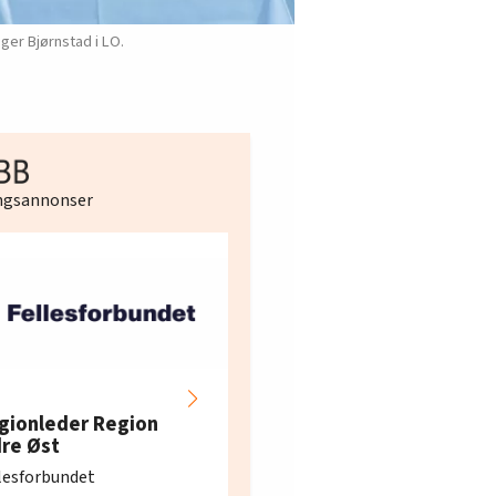
er Bjørnstad i LO.
ingsannonser
Hotell- og
restaurantarbeidern
gionleder Region
e i Oslo og Akershus
dre Øst
søker ny kontorlede
lesforbundet
Fellesforbundet avdeling