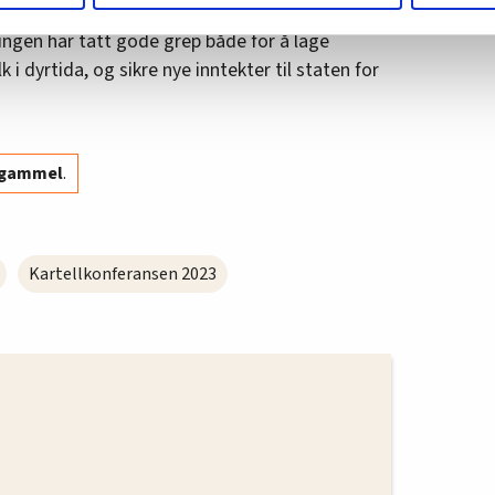
m hvordan du bruker nettstedet med LO Medias egne samarbeidsp
ngen har tatt gode grep både for å lage
 i oversikten lengre ned på denne siden.
 i dyrtida, og sikre nye inntekter til staten for
r gammel
.
Kartellkonferansen 2023