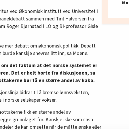
Mo
itus ved Økonomisk institutt ved Universitet i
 paneldebatt sammen med Tiril Halvorsen fra
m Roger Bjørnstad i LO og BI-professor Gisle
ye mer debatt om økonomisk politikk. Debatt
 burde kanskje snevres litt inn, sa Moene.
on om det faktum at det norske systemet er
eren. Det er helt borte fra diskusjonen, sa
takerne bør få en større andel av kaka.
onslinja bidrar til å bremse lønnsveksten,
i norske selskaper vokser.
ottakerne fikk en større andel av
egge grunnlaget for. Kanskje ikke som cash
andeler de kan omsette når de måtte ønske eller