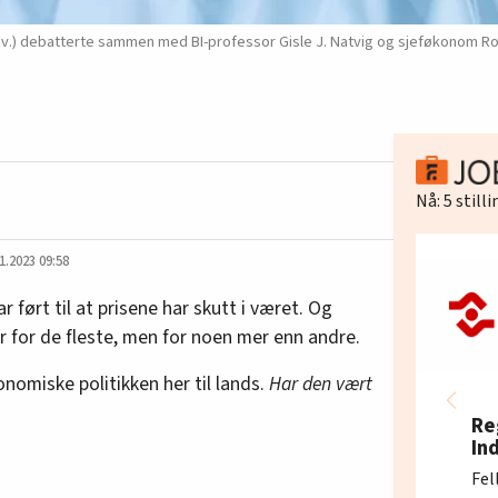
.) debatterte sammen med BI-professor Gisle J. Natvig og sjeføkonom Rog
Nå:
5
still
1.2023 09:58
r ført til at prisene har skutt i været. Og
ir for de fleste, men for noen mer enn andre.
nomiske politikken her til lands.
Har den vært
Re
In
Fel