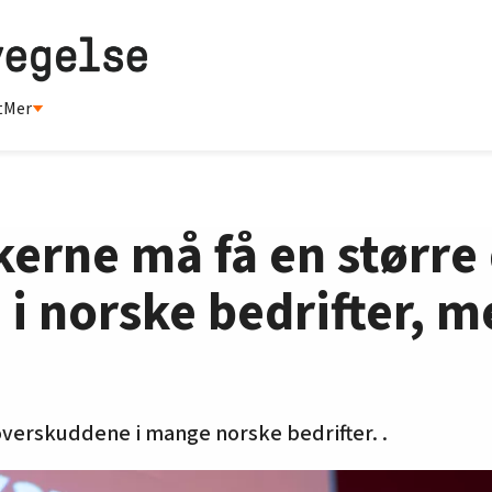
t
Mer
rne må få en større 
i norske bedrifter, m
overskuddene i mange norske bedrifter. .