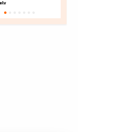
elv
10
Oslo