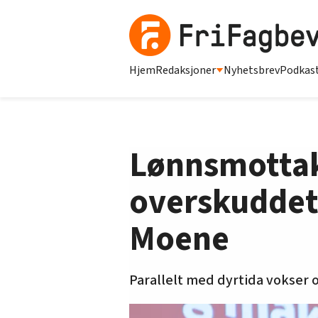
Hjem
Redaksjoner
Nyhetsbrev
Podkas
Lønnsmottake
overskuddet 
Moene
Parallelt med dyrtida vokser 