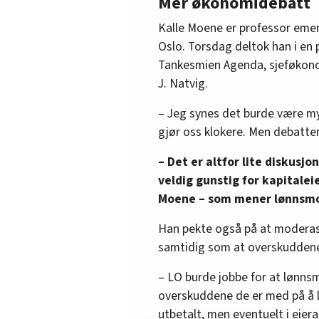
Mer økonomidebatt
Kalle Moene er professor emer
Oslo. Torsdag deltok han i en
Tankesmien Agenda, sjeføkono
J. Natvig.
– Jeg synes det burde være m
gjør oss klokere. Men debatten
– Det er altfor lite diskusj
veldig gunstig for kapitalei
Moene – som mener lønnsmot
Han pekte også på at moderasj
samtidig som at overskuddene 
– LO burde jobbe for at lønnsm
overskuddene de er med på å l
utbetalt, men eventuelt i eier