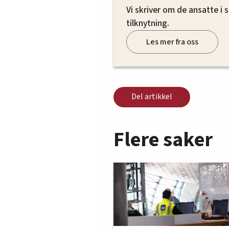
Vi skriver om de ansatte i
tilknytning.
Les mer fra oss
Del artikkel
Flere saker