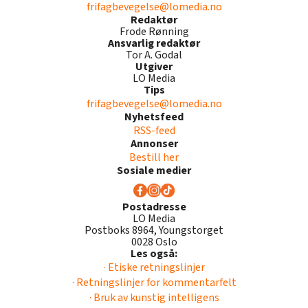
frifagbevegelse@lomedia.no
Redaktør
Frode Rønning
Ansvarlig redaktør
Tor A. Godal
Utgiver
LO Media
Tips
frifagbevegelse@lomedia.no
Nyhetsfeed
RSS-feed
Annonser
Bestill her
Sosiale medier
Postadresse
LO Media
Postboks 8964, Youngstorget
0028 Oslo
Les også:
· Etiske retningslinjer
· Retningslinjer for kommentarfelt
· Bruk av kunstig intelligens