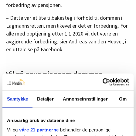
forbedring av pensjonen.
– Dette var et lite tilbakesteg i forhold til dommen i
Lagmannsretten, men likevel er det en forbedring. For
alle med opptjening etter 1.1.2020 vil det være en
avgjørende forbedring, sier Andreas van den Heuvel, i
en uttalelse på Facebook.
Vil gå nøye gjennom dommen
Statens pensjonskasse sier til FriFagbevegelse at de vil
gå nøye gjennom dommen.
Samtykke
Detaljer
Annonseinnstillinger
Om
– Vi har nå mottatt dommen, og vi tar til etterretning
at Høyesterett har konkludert med at de aktuelle
tilleggene er pensjonsgivende. Nå må vi bruke tid
Ansvarlig bruk av dataene dine
sammen med Regjeringsadvokaten på å gå nøye
Vi og
våre 21 partnerne
behandler de personlige