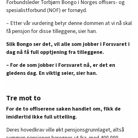
Forbundsleder Torbjørn Bongo i Norges offisers- og
spesialistforbund (NOF) er fornøyd.
– Etter vår vurdering betyr denne dommen at vi nå skal
få pensjon for disse tilleggene, sier han.
Slik Bongo ser det, vil alle som jobber i Forsvaret i
dag nå få full opptjening fra tilleggene.
– For de som jobber i Forsvaret nå, er det en
gledens dag. En viktig seier, sier han.
Tre mot to
For de to offiserene saken handlet om, fikk de
imidlertid ikke full uttelling.
Deres hovedkrav ville økt pensjonsgrunnlaget, altså
summen pensjonen beregnes ut fra, med 400.000