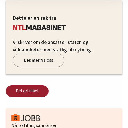
nettstedet med LO Medias egne samarbeidspartnere
innenfor analyse og annonsering. Disse er angitt i
oversikten lengre ned på denne siden.
Dette er en sak fra
Vi skriver om de ansatte i staten og
virksomheter med statlig tilknytning.
Les mer fra oss
Del artikkel
Nå:
5
stillingsannonser