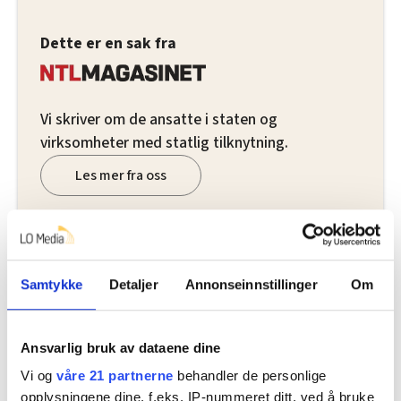
Dette er en sak fra
Vi skriver om de ansatte i staten og
virksomheter med statlig tilknytning.
Les mer fra oss
Del artikkel
Samtykke
Detaljer
Annonseinnstillinger
Om
Ansvarlig bruk av dataene dine
Vi og
våre 21 partnerne
behandler de personlige
Nå:
4
stillingsannonser
opplysningene dine, f.eks. IP-nummeret ditt, ved å bruke