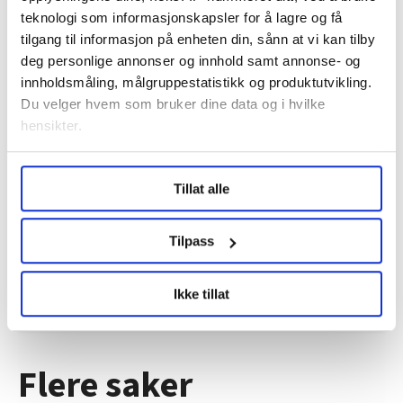
teknologi som informasjonskapsler for å lagre og få
tilgang til informasjon på enheten din, sånn at vi kan tilby
deg personlige annonser og innhold samt annonse- og
innholdsmåling, målgruppestatistikk og produktutvikling.
Du velger hvem som bruker dine data og i hvilke
hensikter.
Regionleder Region Indre Øst
Under
mer info
kan du lese om hvordan dine personlige
Tillat alle
data behandles og hvordan du kan velge hvordan de skal
Fellesforbundet
brukes. Du kan hele tiden endre eller trekke tilbake ditt
Moelv
samtykke fra erklæringen om informasjonskapsler.
Tilpass
LO Medias publikasjoner frifagbevegelse.no, hk-nytt.no
Ikke tillat
og fontene.no bruker informasjonskapsler (cookies) for å
lære hvordan våre nettsider blir brukt slik at vi tilby
relevant innhold, tilpassede annonser og utarbeide
statistikk.
Flere saker
Vi deler bare informasjon om hvordan du bruker