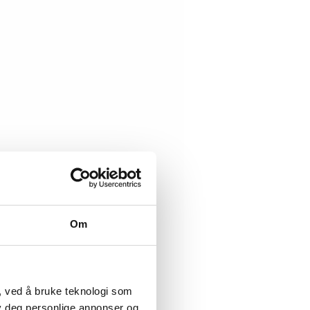
Om
, ved å bruke teknologi som
lby deg personlige annonser og