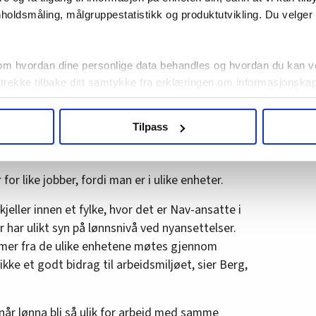
holdsmåling, målgruppestatistikk og produktutvikling. Du velge
s. Det har også gjort at flere gikk med på flate
d hvordan lønnstilleggene blir fordelt i Nav som
om hvordan dine personlige data behandles og hvordan du kan v
 trekke tilbake ditt samtykke fra erklæringen om informasjonskap
t 19.000 kroner, mens en annen driftsenhet
agbevegelse.no, hk-nytt.no og fontene.no bruker informasjonskaps
Tilpass
e er sikret 9–10.000 kroner, og resten
ukt slik at vi tilby relevant innhold, tilpassede annonser og utarbe
Berg.
m hvordan du bruker nettstedet med LO Medias egne samarbeidsp
 i oversikten lengre ned på denne siden.
for like jobber, fordi man er i ulike enheter.
kjeller innen et fylke, hvor det er Nav-ansatte i
r har ulikt syn på lønnsnivå ved nyansettelser.
er fra de ulike enhetene møtes gjennom
ikke et godt bidrag til arbeidsmiljøet, sier Berg,
når lønna bli så ulik for arbeid med samme