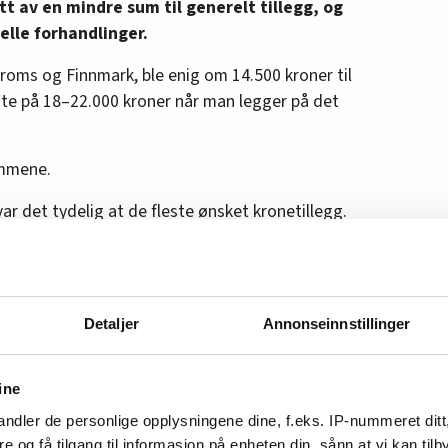
tt av en mindre sum til generelt tillegg, og
elle forhandlinger.
roms og Finnmark, ble enig om 14.500 kroner til
 endte på 18–22.000 kroner når man legger på det
emmene.
r det tydelig at de fleste ønsket kronetillegg.
giver, var de enige, og vi ble ferdige på én
e dette raskt, sier han.
Detaljer
Annonseinnstillinger
ønning
av de lokale arbeidsgiverne har hatt et ønske
ine
anske raskt.
ndler de personlige opplysningene dine, f.eks. IP-nummeret ditt
om å tvære det ut, og flere er ferdige før
re og få tilgang til informasjon på enheten din, sånn at vi kan ti