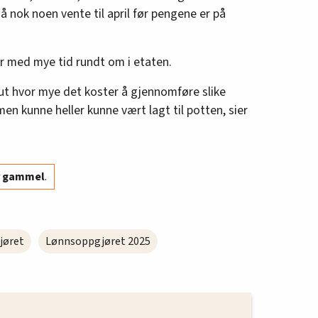
å nok noen vente til april før pengene er på
r med mye tid rundt om i etaten.
 ut hvor mye det koster å gjennomføre slike
en kunne heller kunne vært lagt til potten, sier
år gammel
.
jøret
Lønnsoppgjøret 2025