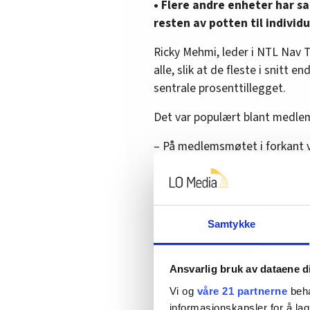
• Flere andre enheter har sa
resten av potten til individu
Ricky Mehmi, leder i NTL Nav T
alle, slik at de fleste i snitt
sentrale prosenttillegget.
Det var populært blant medl
– På medlemsmøtet i forkant va
Da vi satte oss ned med arbeids
dag. De ønsket nok også å land
Samtykke
Bekymra for ulik avl
Berg har inntrykk av at mange 
Ansvarlig bruk av dataene d
om å få forhandlingene unna g
Vi og
våre 21 partnerne
beha
– Det har ikke vært noe ønske 
informasjonskapsler for å lag