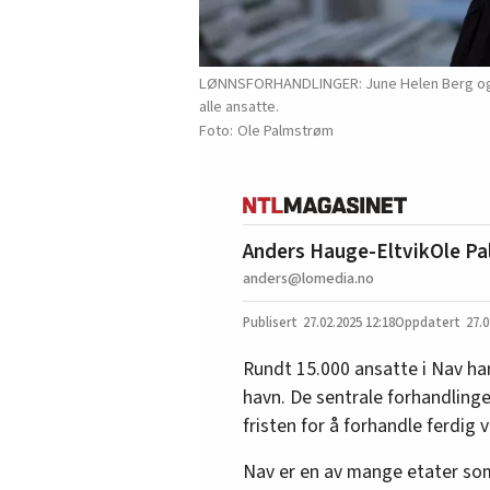
LØNNSFORHANDLINGER: June Helen Berg og Rick
alle ansatte.
Ole Palmstrøm
Anders Hauge-Eltvik
Ole Pa
anders@lomedia.no
27.02.2025
12:18
27.0
Rundt 15.000 ansatte i Nav har
havn. De sentrale forhandlinge
fristen for å forhandle ferdig v
Nav er en av mange etater som 