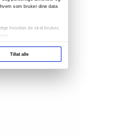
r hvem som bruker dine data
elge hvordan de skal brukes.
sler.
ler (cookies) for å lære
Tillat alle
ide statistikk.
artnere innenfor analyse og