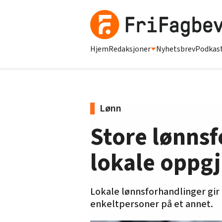
Hjem
Redaksjoner
Nyhetsbrev
Podkas
Lønn
Store lønnsf
lokale oppgj
Lokale lønnsforhandlinger gir al
enkeltpersoner på et annet.