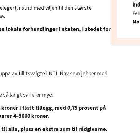
In
egert, i strid med viljen til den største
Fel
av.
Mo
ke lokale forhandlinger i etaten, i stedet for
uppa av tillitsvalgte i NTL Nav som jobber med
 så langt varierer mye:
0 kroner i flatt tillegg, med 0,75 prosent på
varer 4–5000 kroner.
g til alle, pluss en ekstra sum til rådgiverne.