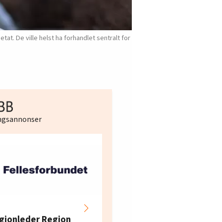
. De ville helst ha forhandlet sentralt for
ingsannonser
Hotell- og
restaurantarbeidern
gionleder Region