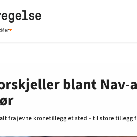
t
Mer
orskjeller blant Nav-a
ør
t fra jevne kronetillegg et sted – til store tillegg 