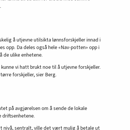
.
elig å utjevne utilsikta lønnsforskjeller innad i
les opp. Da deles også hele «Nav-potten» opp i
på de ulike enhetene.
kunne vi hatt brukt noe til å utjevne forskjeller.
ørre forskjeller, sier Berg.
tet på avgjørelsen om å sende de lokale
 driftsenhetene.
 nivå, sentralt, ville det vært mulig å betale ut