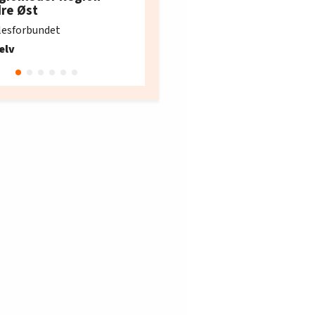
e i Oslo og Akershus
dre Øst
søker ny kontorlede
lesforbundet
Fellesforbundet avdeling
elv
10
Oslo