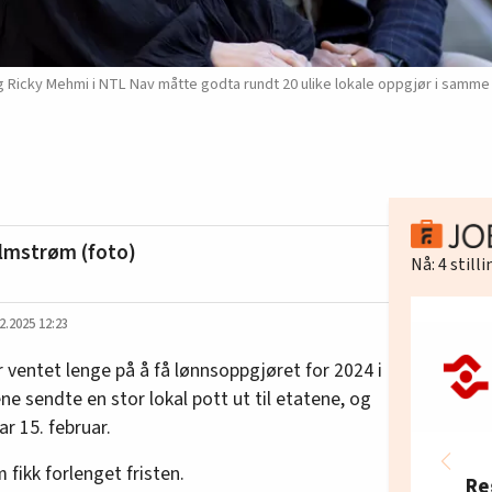
y Mehmi i NTL Nav måtte godta rundt 20 ulike lokale oppgjør i samme etat
lmstrøm (foto)
Nå:
4
still
2.2025 12:23
 ventet lenge på å få lønnsoppgjøret for 2024 i
ne sendte en stor lokal pott ut til etatene, og
ar 15. februar.
fikk forlenget fristen.
Re