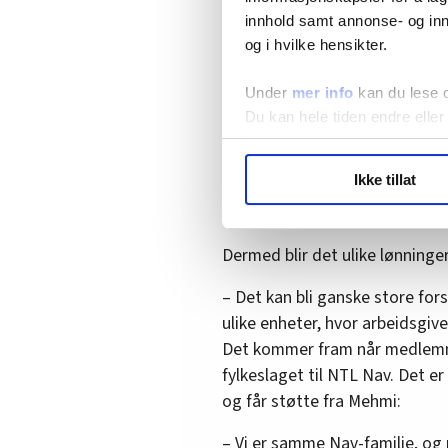
innhold samt annonse- og inn
fristen som ble satt til 1. mar
og i hvilke hensikter.
kronetillegg, sier hun.
Likevel er hun ikke fornøyd me
Under
mer info
kan du lese 
helhet.
Du kan hele tiden endre eller
– Noen steder får alle rund
LO Medias publikasjoner frif
Ikke tillat
kan legge opp til at man bar
hvordan våre nettsider blir br
forhandles individuelt, sier 
Vi deler bare informasjon o
annonsering. Disse er angitt
Dermed blir det ulike lønninger 
– Det kan bli ganske store fors
ulike enheter, hvor arbeidsgive
Det kommer fram når medlemm
fylkeslaget til NTL Nav. Det er 
og får støtte fra Mehmi:
– Vi er samme Nav-familie, og 