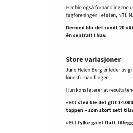
Her ble også forhandlingene del
fagforeningen i etaten, NTL N
Dermed blir det rundt 20 uli
én sentralt i Nav.
Store variasjoner
June Helen Berg er leder av gr
lønnsforhandlinger.
Hun konstaterer at resultatene
• Ett sted ble det gitt 14.00
toppen – som stort sett tils
• Ett fylke ga et flatt tilleg