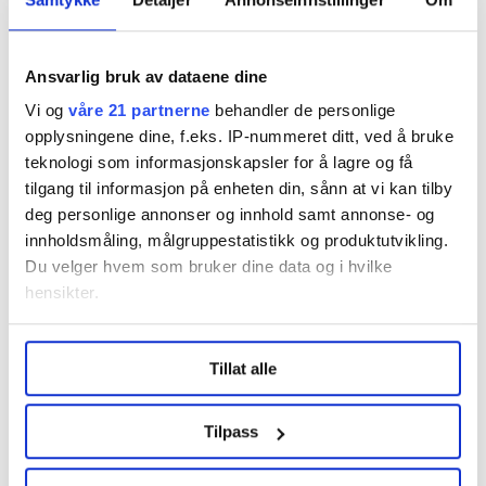
Les mer fra oss
Ansvarlig bruk av dataene dine
Vi og
våre 21 partnerne
behandler de personlige
Del artikkel
opplysningene dine, f.eks. IP-nummeret ditt, ved å bruke
teknologi som informasjonskapsler for å lagre og få
tilgang til informasjon på enheten din, sånn at vi kan tilby
deg personlige annonser og innhold samt annonse- og
innholdsmåling, målgruppestatistikk og produktutvikling.
Nå:
4
stillingsannonser
Du velger hvem som bruker dine data og i hvilke
hensikter.
Under
mer info
kan du lese om hvordan dine personlige
Tillat alle
data behandles og hvordan du kan velge hvordan de skal
brukes. Du kan hele tiden endre eller trekke tilbake ditt
samtykke fra erklæringen om informasjonskapsler.
Tilpass
LO Medias publikasjoner frifagbevegelse.no, hk-nytt.no