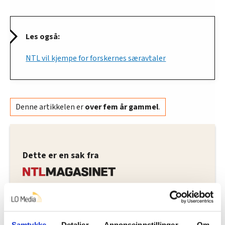
Les også:
NTL vil kjempe for forskernes særavtaler
Denne artikkelen er
over fem år gammel
.
Dette er en sak fra
Vi skriver om de ansatte i staten og
virksomheter med statlig tilknytning.
Samtykke
Detaljer
Annonseinnstillinger
Om