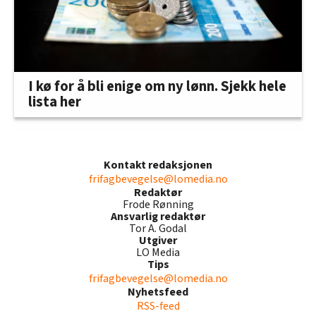
I kø for å bli enige om ny lønn. Sjekk hele
lista her
Kontakt redaksjonen
frifagbevegelse@lomedia.no
Redaktør
Frode Rønning
Ansvarlig redaktør
Tor A. Godal
Utgiver
LO Media
Tips
frifagbevegelse@lomedia.no
Nyhetsfeed
RSS-feed