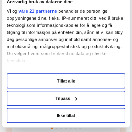
Del artikkel
Ansvarlig bruk av dataene dine
Vi og
våre 21 partnerne
behandler de personlige
opplysningene dine, f.eks. IP-nummeret ditt, ved å bruke
teknologi som informasjonskapsler for å lagre og få
tilgang til informasjon på enheten din, sånn at vi kan tilby
Nå:
5
stillingsannonser
deg personlige annonser og innhold samt annonse- og
innholdsmåling, målgruppestatistikk og produktutvikling.
Du velger hvem som bruker dine data og i hvilke
hensikter.
Under
mer info
kan du lese om hvordan dine personlige
Tillat alle
data behandles og hvordan du kan velge hvordan de skal
brukes. Du kan hele tiden endre eller trekke tilbake ditt
samtykke fra erklæringen om informasjonskapsler.
Regionleder Region Indre Øst
Tilpass
Fellesforbundet
LO Medias publikasjoner frifagbevegelse.no, hk-nytt.no
Moelv
Ikke tillat
og fontene.no bruker informasjonskapsler (cookies) for å
lære hvordan våre nettsider blir brukt slik at vi tilby
relevant innhold, tilpassede annonser og utarbeide