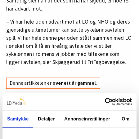
Samtidig sier han at det som nå har skjedd, er noe YS
har advart mot.
– Vi har hele tiden advart mot at LO og NHO og deres
gjensidige ultimatumer kan sette sykelønnsavtalen i
spill. Vi har hele denne perioden stått sammen med LO
i ønsket om å få en fireårig avtale der vi stiller
sykelønnen i ro mens vi jobber med tiltakene som
ligger i avtalen, sier Skjæggerud til FriFagbevegelse.
Denne artikkelen er
over ett år gammel
.
Nyheter
nho
sykelønn
LO
Samtykke
Detaljer
Annonseinnstillinger
Om