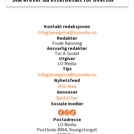
Kontakt redaksjonen
frifagbevegelse@lomedia.no
Redaktør
Frode Rønning
Ansvarlig redaktør
Tor A. Godal
Utgiver
LO Media
Tips
frifagbevegelse@lomedia.no
Nyhetsfeed
RSS-feed
Annonser
Bestill her
Sosiale medier
Postadresse
LO Media
Postboks 8964, Youngstorget