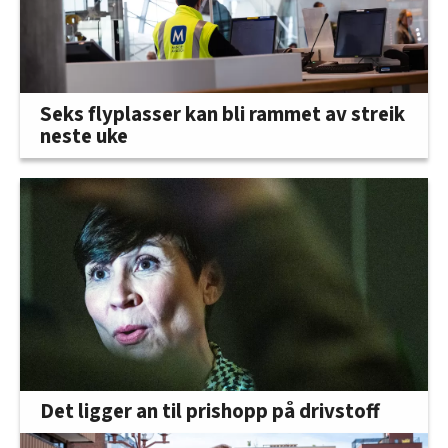
Seks flyplasser kan bli rammet av streik
neste uke
Det ligger an til prishopp på drivstoff