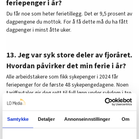
feriepenger i år?
Du får noe som heter ferietillegg. Det er 9,5 prosent av
dagpengene du mottok. For å få dette må du ha fått
dagpenger i minst åtte uker.
13. Jeg var syk store deler av fjoråret.
Hvordan påvirker det min ferie i år?
Alle arbeidstakere som fikk sykepenger i 2024 får
feriepenger for de første 48 sykepengedagene. Noen
tariffavtaler gir deg rett til full lønn under sykdom i tre
måneder i kalenderåret. Du får dermed også
feriepenger av dette.
Samtykke
Detaljer
Annonseinnstillinger
Om
Noen arbeidstakere har full opptjening av feriepenger
uansett hvor lenge de er syke. Det avhenger av
tariffavtalen som gjelder på arbeidsplassen.