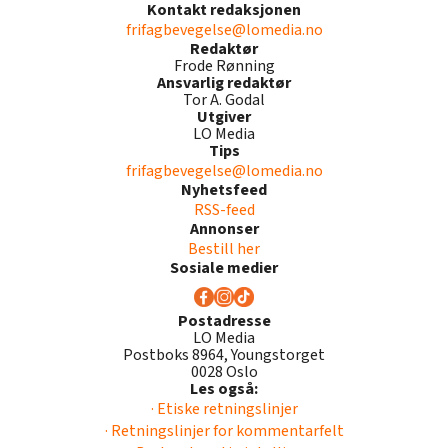
Kontakt redaksjonen
frifagbevegelse@lomedia.no
Redaktør
Frode Rønning
Ansvarlig redaktør
Tor A. Godal
Utgiver
LO Media
Tips
frifagbevegelse@lomedia.no
Nyhetsfeed
RSS-feed
Annonser
Bestill her
Sosiale medier
Postadresse
LO Media
Postboks 8964, Youngstorget
0028 Oslo
Les også:
· Etiske retningslinjer
· Retningslinjer for kommentarfelt