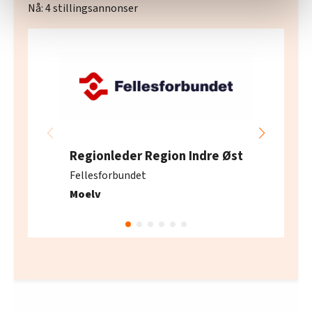
Nå:
4
stillingsannonser
statistikk.
Vi deler bare informasjon om hvordan du bruker
nettstedet med LO Medias egne samarbeidspartnere
innenfor analyse og annonsering. Disse er angitt i
oversikten lengre ned på denne siden.
Regionleder Region Indre Øst
Fellesforbundet
Moelv