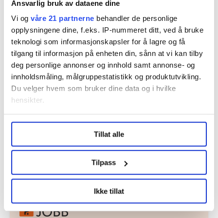
Ansvarlig bruk av dataene dine
Kilder: Altinn, ferieloven, Arbeidstilsynet, Nav
Vi og
våre 21 partnerne
behandler de personlige
opplysningene dine, f.eks. IP-nummeret ditt, ved å bruke
teknologi som informasjonskapsler for å lagre og få
Denne artikkelen er
over ett år gammel
.
tilgang til informasjon på enheten din, sånn at vi kan tilby
deg personlige annonser og innhold samt annonse- og
innholdsmåling, målgruppestatistikk og produktutvikling.
Du velger hvem som bruker dine data og i hvilke
arbeidsliv
Nyheter
Spørsmål
ferie
hensikter.
økonomi
Under
mer info
kan du lese om hvordan dine personlige
Tillat alle
data behandles og hvordan du kan velge hvordan de skal
brukes. Du kan hele tiden endre eller trekke tilbake ditt
samtykke fra erklæringen om informasjonskapsler.
Tilpass
Del artikkel
LO Medias publikasjoner frifagbevegelse.no, hk-nytt.no
Ikke tillat
og fontene.no bruker informasjonskapsler (cookies) for å
lære hvordan våre nettsider blir brukt slik at vi tilby
relevant innhold, tilpassede annonser og utarbeide