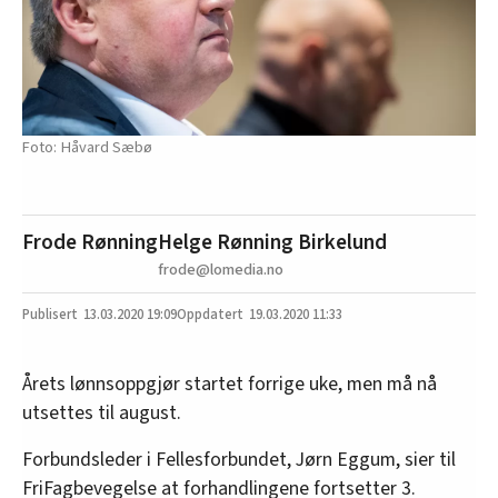
Håvard Sæbø
Frode Rønning
Helge Rønning Birkelund
frode@lomedia.no
13.03.2020
19:09
19.03.2020 11:33
Årets lønnsoppgjør startet forrige uke, men må nå
utsettes til august.
Forbundsleder i Fellesforbundet, Jørn Eggum, sier til
FriFagbevegelse at forhandlingene fortsetter 3.