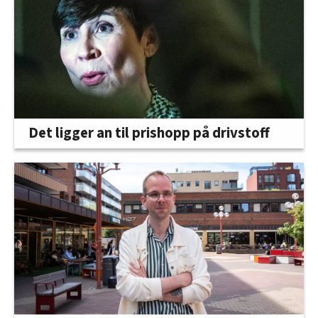
Det ligger an til prishopp på drivstoff