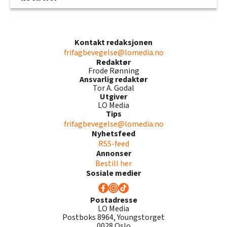
Kontakt redaksjonen
frifagbevegelse@lomedia.no
Redaktør
Frode Rønning
Ansvarlig redaktør
Tor A. Godal
Utgiver
LO Media
Tips
frifagbevegelse@lomedia.no
Nyhetsfeed
RSS-feed
Annonser
Bestill her
Sosiale medier
Postadresse
LO Media
Postboks 8964, Youngstorget
0028 Oslo