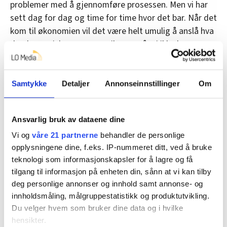
problemer med å gjennomføre prosessen. Men vi har
sett dag for dag og time for time hvor det bar. Når det
kom til økonomien vil det være helt umulig å anslå hva
de økonomiske rammene vil være når vi ikke kan se
helheten, sier Eggum.
Samtykke
Detaljer
Annonseinnstillinger
Om
Denne artikkelen er
over fem år gammel
.
Ansvarlig bruk av dataene dine
Vi og
våre 21 partnerne
behandler de personlige
Nyheter
lønnsoppgjøret
Jørn Eggum
opplysningene dine, f.eks. IP-nummeret ditt, ved å bruke
teknologi som informasjonskapsler for å lagre og få
Nina Melsom
Mats Ruland
tilgang til informasjon på enheten din, sånn at vi kan tilby
deg personlige annonser og innhold samt annonse- og
innholdsmåling, målgruppestatistikk og produktutvikling.
Del artikkel
Du velger hvem som bruker dine data og i hvilke
hensikter.