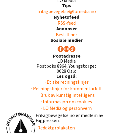
LO Media
Tips
frifagbevegelse@lomedia.no
Nyhetsfeed
RSS-feed
Annonser
Bestill her
Sosiale medier
Postadresse
LO Media
Postboks 8964, Youngstorget
0028 Oslo
Les også:
· Etiske retningslinjer
· Retningslinjer for kommentarfelt
· Bruk av kunstig intelligens
· Informasjon om cookies
· LO Media og personvern
FriFagbevegelse.no er medlem av
Fagpressen:
· Redaktørplakaten