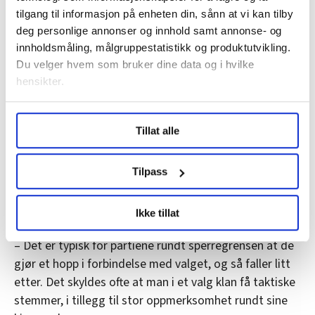
valg. Vi har tro på arbeidet vi har begynt, sier han til
tilgang til informasjon på enheten din, sånn at vi kan tilby
FriFagbevegelse.
deg personlige annonser og innhold samt annonse- og
innholdsmåling, målgruppestatistikk og produktutvikling.
Du velger hvem som bruker dine data og i hvilke
hensikter.
KrF under streken
KrF er tilbake på nivået rett etter at daværende
Under
mer info
kan du lese om hvordan dine personlige
leder Olaug Bollestad måtte gå av etter interne
Tillat alle
data behandles og hvordan du kan velge hvordan de skal
stridigheter og et varsel mot hennes lederstil.
brukes. Du kan hele tiden endre eller trekke tilbake ditt
samtykke fra erklæringen om informasjonskapsler.
Tilpass
Partiet får en oppslutning på 2,9 prosent. Siden valget
har partiet mistet om lag 39.000 velgere, hovedsakelig
LO Medias publikasjoner frifagbevegelse.no, hk-nytt.no
Ikke tillat
til Frp og Høyre, og gjerdet.
og fontene.no bruker informasjonskapsler (cookies) for å
lære hvordan våre nettsider blir brukt slik at vi tilby
– Det er typisk for partiene rundt sperregrensen at de
relevant innhold, tilpassede annonser og utarbeide
gjør et hopp i forbindelse med valget, og så faller litt
statistikk.
etter. Det skyldes ofte at man i et valg klan få taktiske
Vi deler bare informasjon om hvordan du bruker
stemmer, i tillegg til stor oppmerksomhet rundt sine
nettstedet med LO Medias egne samarbeidspartnere