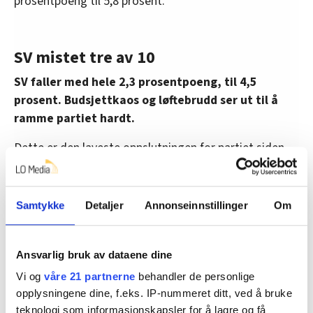
prosentpoeng til 5,8 prosent.
SV mistet tre av 10
SV faller med hele 2,3 prosentpoeng, til 4,5
prosent. Budsjettkaos og løftebrudd ser ut til å
ramme partiet hardt.
Dette er den laveste oppslutningen for partiet siden
august 2017.
Siden valget i september har fire av ti velgere forlatt
Samtykke
Detaljer
Annonseinnstillinger
Om
SV. 16 prosent har satt seg på gjerdet, mens 18
prosent har gått til Rødt.
Ansvarlig bruk av dataene dine
Partisekretær Audun Herning innrømmer at denne
målingen er altfor dårlig for SV.
Vi og
våre 21 partnerne
behandler de personlige
opplysningene dine, f.eks. IP-nummeret ditt, ved å bruke
– Vi vet vi har mye å ta tak i. Heldigvis er det lenge til
teknologi som informasjonskapsler for å lagre og få