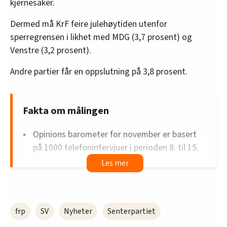
kjernesaker.
innenfor analyse og annonsering. Disse er angitt i
oversikten lengre ned på denne siden.
Dermed må KrF feire julehøytiden utenfor
sperregrensen i likhet med MDG (3,7 prosent) og
Venstre (3,2 prosent).
Andre partier får en oppslutning på 3,8 prosent.
Fakta om målingen
Opinions barometer for november er basert
på 1000 telefonintervjuer i perioden 8. til 15.
desember.
82 prosent har svart om partipreferanse.
Dette tilsvarer 823 respondenter.
Resultatene må tolkes innenfor feilmarginer
frp
SV
Nyheter
Senterpartiet
som varierer mellom 1,4 og 3,1 prosent,