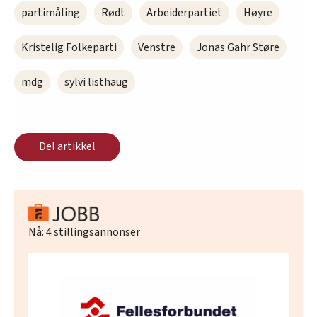
avhengig av prosentresultatets størrelse.
partimåling
Rødt
Arbeiderpartiet
Høyre
Kristelig Folkeparti
Venstre
Jonas Gahr Støre
mdg
sylvi listhaug
Del artikkel
Nå:
4
stillingsannonser