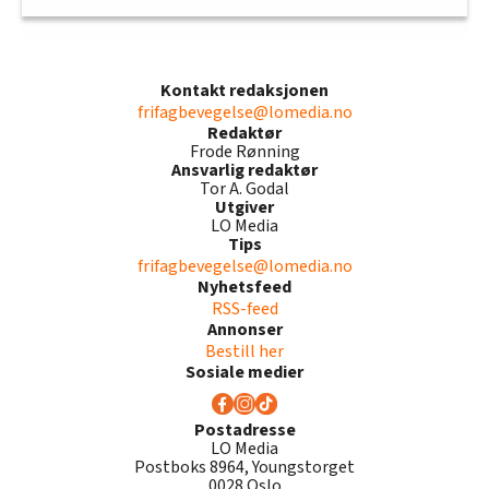
Kontakt redaksjonen
frifagbevegelse@lomedia.no
Redaktør
Frode Rønning
Ansvarlig redaktør
Tor A. Godal
Utgiver
LO Media
Tips
frifagbevegelse@lomedia.no
Nyhetsfeed
RSS-feed
Annonser
Bestill her
Sosiale medier
Postadresse
LO Media
Postboks 8964, Youngstorget
0028 Oslo