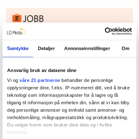
Nå:
5
stillingsannonser
Samtykke
Detaljer
Annonseinnstillinger
Om
Ansvarlig bruk av dataene dine
Vi og
våre 21 partnerne
behandler de personlige
opplysningene dine, f.eks. IP-nummeret ditt, ved å bruke
Lønnsansvarlig
teknologi som informasjonskapsler for å lagre og få
EL og IT Forbundet
tilgang til informasjon på enheten din, sånn at vi kan tilby
Oslo
deg personlige annonser og innhold samt annonse- og
innholdsmåling, målgruppestatistikk og produktutvikling.
Du velger hvem som bruker dine data og i hvilke
hensikter.