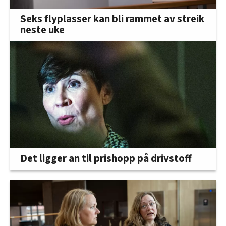
Seks flyplasser kan bli rammet av streik
neste uke
Det ligger an til prishopp på drivstoff