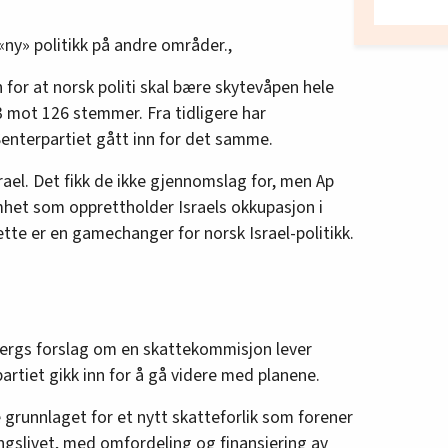
«ny» politikk på andre områder.,
 for at norsk politi skal bære skytevåpen hele
3 mot 126 stemmer. Fra tidligere har
Senterpartiet gått inn for det samme.
srael. Det fikk de ikke gjennomslag for, men Ap
het som opprettholder Israels okkupasjon i
ette er en gamechanger for norsk Israel-politikk.
bergs forslag om en skattekommisjon lever
artiet gikk inn for å gå videre med planene.
grunnlaget for et nytt skatteforlik som forener
ingslivet, med omfordeling og finansiering av