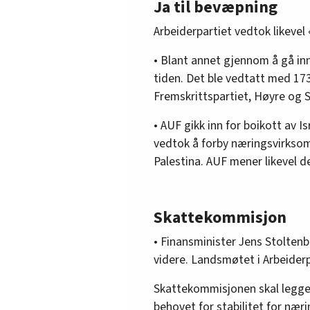
Ja til bevæpning
Arbeiderpartiet vedtok likevel 
• Blant annet gjennom å gå inn
tiden. Det ble vedtatt med 17
Fremskrittspartiet, Høyre og 
• AUF gikk inn for boikott av I
vedtok å forby næringsvirksom
Palestina. AUF mener likevel d
Skattekommisjon
• Finansminister Jens Stolten
videre. Landsmøtet i Arbeiderp
Skattekommisjonen skal legge 
behovet for stabilitet for nær