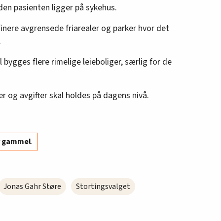
iden pasienten ligger på sykehus.
inere avgrensede friarealer og parker hvor det
.
skal bygges flere rimelige leieboliger, særlig for de
er og avgifter skal holdes på dagens nivå.
år gammel
.
Jonas Gahr Støre
Stortingsvalget