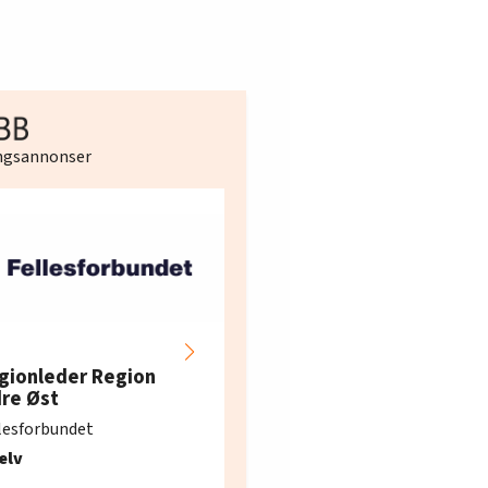
ingsannonser
Hotell- og
restaurantarbeidern
gionleder Region
e i Oslo og Akershus
dre Øst
søker ny kontorlede
lesforbundet
Fellesforbundet avdeling
elv
10