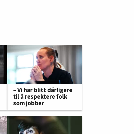
– Vi har blitt dårligere
til å respektere folk
som jobber