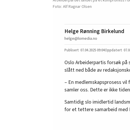
Arbeiderpartiet landet på et kompromiss i ol
Alf Ragnar Olsen
Helge Rønning Birkelund
helge@lomedia.no
07.04.2025
09:04
07.0
Oslo Arbeiderpartis forsøk på
slått ned både av redaksjons
– En medlemskapsprosess vil f
samler oss. Dette er ikke tiden
Samtidig slo imidlertid landsm
for et tettere samarbeid med 