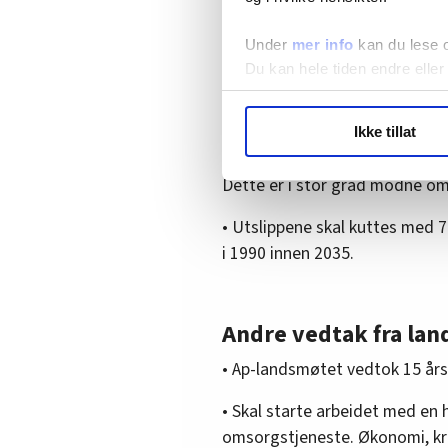
Arbeiderpartiet landet på et kom
Under
mer info
kan du lese 
ikke avvikle petroleumssektore
Du kan hele tiden endre eller
framtid.
Norge skal levere olje og gass 
LO Medias publikasjoner frif
Ikke tillat
hvordan våre nettsider blir br
«Leteaktiviteten skal pågå der
Vi deler bare informasjon o
Dette er i stor grad modne om
annonsering. Disse er angitt
• Utslippene skal kuttes med
i 1990 innen 2035.
Andre vedtak fra la
• Ap-landsmøtet vedtok 15 års
• Skal starte arbeidet med en 
omsorgstjeneste. Økonomi, krav 