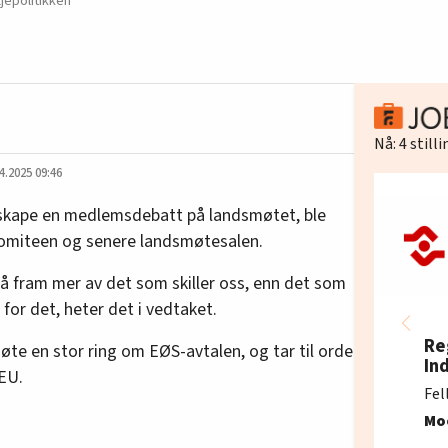
jepolitikken
Nå:
4
still
4.2025 09:46
 skape en medlemsdebatt på landsmøtet, ble
komiteen og senere landsmøtesalen.
å fram mer av det som skiller oss, enn det som
 for det, heter det i vedtaket.
Re
øte en stor ring om EØS-avtalen, og tar til orde
In
EU.
Fel
Mo