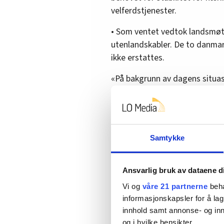
velferdstjenester.
• Som ventet vedtok landsmøtet
utenlandskabler. De to danmark
ikke erstattes.
«På bakgrunn av dagens situasj
kraftmarkedene skaper tidvis 
vil vi ikke fornye eller legge 
stortingsperiode» ble vedtatt.
• Norgespris med en fastpris 
Samtykke
avgifter ble også vedtatt. Sam
fastprisavtaler for næringslive
Ansvarlig bruk av dataene d
mellomstore bedrifter.
Vi og
våre 21 partnerne
beha
informasjonskapsler for å lag
innhold samt annonse- og inn
Oljepolitikken
og i hvilke hensikter.