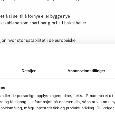
 å si nei til å fornye eller bygge nye
skablene som snart har gjort sitt, skal heller
on hvor stor ustabilitet i de europeiske
høye og svært svingende, strømpriser i Norge,
til rette for nye utenlandskabler i kommende
på 40 øre per kilowattime, pluss moms og
Detaljer
Annonseinnstillinger
tidig vil videreutvikle ordningen med
t slik at den er bedre tilpasset små og
ine
ndler de personlige opplysningene dine, f.eks. IP-nummeret ditt
re og få tilgang til informasjon på enheten din, sånn at vi kan ti
holdsmåling, målgruppestatistikk og produktutvikling. Du velge