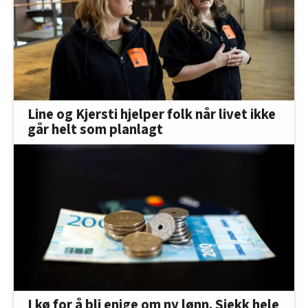
Line og Kjersti hjelper folk når livet ikke
går helt som planlagt
I kø for å bli enige om ny lønn. Sjekk hele