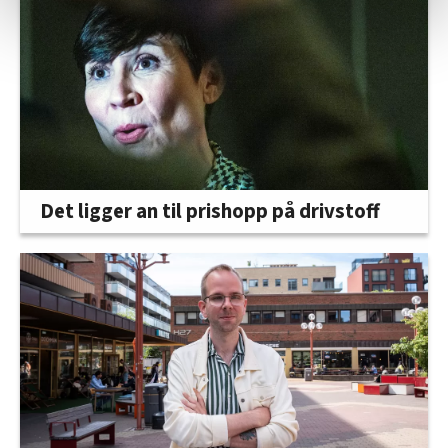
statistikk.
Vi deler bare informasjon om hvordan du bruker
nettstedet med LO Medias egne samarbeidspartnere
innenfor analyse og annonsering. Disse er angitt i
oversikten lengre ned på denne siden.
Det ligger an til prishopp på drivstoff