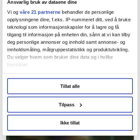
Ansvarlig bruk av dataene dine
Vi og
våre 21 partnerne
behandler de personlige
opplysningene dine, f.eks. IP-nummeret ditt, ved å bruke
teknologi som informasjonskapsler for å lagre og få
Flere saker
tilgang til informasjon på enheten din, sånn at vi kan tilby
deg personlige annonser og innhold samt annonse- og
innholdsmåling, målgruppestatistikk og produktutvikling.
Du velger hvem som bruker dine data og i hvilke
hensikter.
Under
mer info
kan du lese om hvordan dine personlige
Tillat alle
data behandles og hvordan du kan velge hvordan de skal
brukes. Du kan hele tiden endre eller trekke tilbake ditt
samtykke fra erklæringen om informasjonskapsler.
Tilpass
LO Medias publikasjoner frifagbevegelse.no, hk-nytt.no
Seks flyplasser kan bli rammet av streik
Ikke tillat
neste uke
og fontene.no bruker informasjonskapsler (cookies) for å
lære hvordan våre nettsider blir brukt slik at vi tilby
relevant innhold, tilpassede annonser og utarbeide