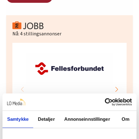
Nå:
4
stillingsannonser
Regionleder Region Indre Øst
Fellesforbundet
Moelv
Samtykke
Detaljer
Annonseinnstillinger
Om