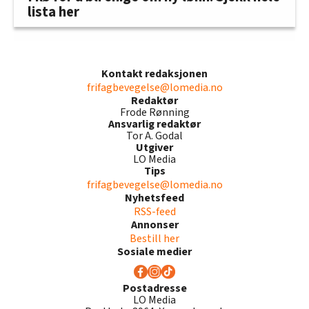
lista her
Kontakt redaksjonen
frifagbevegelse@lomedia.no
Redaktør
Frode Rønning
Ansvarlig redaktør
Tor A. Godal
Utgiver
LO Media
Tips
frifagbevegelse@lomedia.no
Nyhetsfeed
RSS-feed
Annonser
Bestill her
Sosiale medier
Postadresse
LO Media