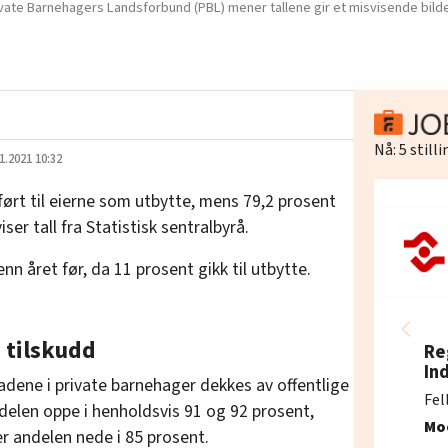
vate Barnehagers Landsforbund (PBL) mener tallene gir et misvisende bilde
Nå:
5
still
1.2021 10:32
ført til eierne som utbytte, mens 79,2 prosent
iser tall fra Statistisk sentralbyrå.
n året før, da 11 prosent gikk til utbytte.
 tilskudd
Re
In
adene i private barnehager dekkes av offentlige
Fel
ndelen oppe i henholdsvis 91 og 92 prosent,
Mo
r andelen nede i 85 prosent.