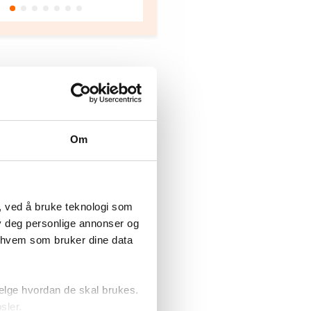
Oslo
Om
, ved å bruke teknologi som
lby deg personlige annonser og
r hvem som bruker dine data
elge hvordan de skal brukes.
sler.