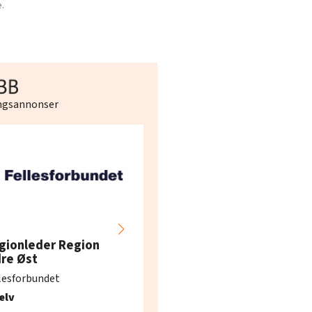
.
ingsannonser
Hotell- og
restaurantarbeidern
gionleder Region
e i Oslo og Akershus
dre Øst
søker ny kontorlede
lesforbundet
Fellesforbundet avdeling
elv
10