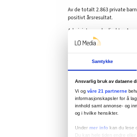
Av de totalt 2.863 private ba
positivt årsresultat.
Administrerende direktør Ann
(PBL) mener tallene gir et mi
overskudd disponeres.
Aktuelt:
Reagerer på barneha
Samtykke
– Mange gikk med u
Ansvarlig bruk av dataene d
Vi og
våre 21 partnerne
beha
– Det som ikke kommer fram av
informasjonskapsler for å lag
gikk med underskudd, på totalt
innhold samt annonse- og inn
for sektoren 589,8 millioner k
og i hvilke hensikter.
tape dersom regjeringen gjenno
Lindboe.
Under
mer info
kan du lese 
Du kan hele tiden endre eller