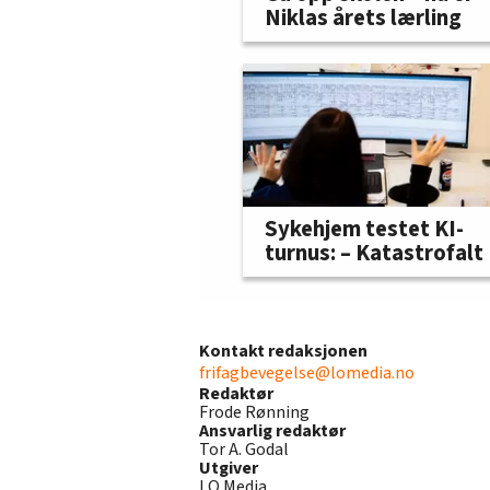
Niklas årets lærling
Sykehjem testet KI-
turnus: – Katastrofalt
Kontakt redaksjonen
frifagbevegelse@lomedia.no
Redaktør
Frode Rønning
Ansvarlig redaktør
Tor A. Godal
Utgiver
LO Media