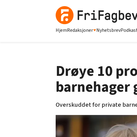
Hjem
Redaksjoner
Nyhetsbrev
Podkas
Drøye 10 pro
barnehager g
Overskuddet for private barne