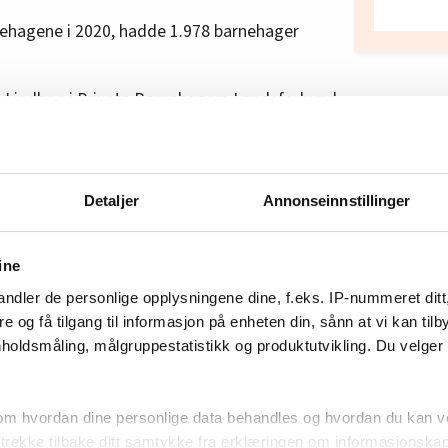
rnehagene i 2020, hadde 1.978 barnehager
e Lindboe i Private Barnehagers Landsforbund
svisende bilde av både lønnsomhet og hvordan
ge-aksjon: – Dette er skremselspropaganda
Detaljer
Annonseinnstillinger
nderskudd
ine
ndler de personlige opplysningene dine, f.eks. IP-nummeret ditt
 disse tallene, er at mange barnehager også
re og få tilgang til informasjon på enheten din, sånn at vi kan ti
 537 millioner kroner. Altså er netto overskudd
holdsmåling, målgruppestatistikk og produktutvikling. Du velge
roner. Det er mindre enn det barnehagene vil
mfører sitt foreslåtte tilskuddskutt, sier
om hvordan dine personlige data behandles og hvordan du kan v
 trekke tilbake ditt samtykke fra erklæringen om informasjonskap