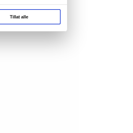
ler (cookies) for å lære
Tillat alle
ide statistikk.
artnere innenfor analyse og