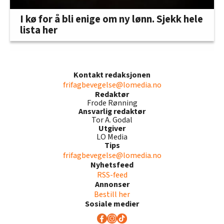
I kø for å bli enige om ny lønn. Sjekk hele
lista her
Kontakt redaksjonen
frifagbevegelse@lomedia.no
Redaktør
Frode Rønning
Ansvarlig redaktør
Tor A. Godal
Utgiver
LO Media
Tips
frifagbevegelse@lomedia.no
Nyhetsfeed
RSS-feed
Annonser
Bestill her
Sosiale medier