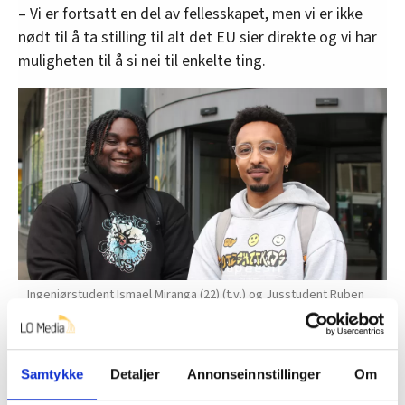
– Vi er fortsatt en del av fellesskapet, men vi er ikke
nødt til å ta stilling til alt det EU sier direkte og vi har
muligheten til å si nei til enkelte ting.
Ingeniørstudent Ismael Miranga (22) (t.v.) og Jusstudent Ruben
Hailu (25) er begge tydelige i sitt nei-standpunkt.
Linnea Skare Oskarsen / Dagsavisen
Samtykke
Detaljer
Annonseinnstillinger
Om
Miranga sier han skiftet standpunkt da han gikk på