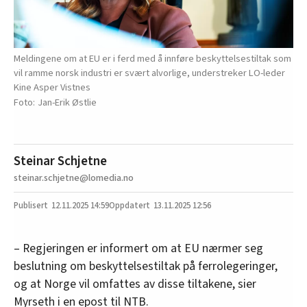
Meldingene om at EU er i ferd med å innføre beskyttelsestiltak som
vil ramme norsk industri er svært alvorlige, understreker LO-leder
Kine Asper Vistnes
Jan-Erik Østlie
Steinar Schjetne
steinar.schjetne@lomedia.no
12.11.2025
14:59
13.11.2025 12:56
– Regjeringen er informert om at EU nærmer seg
beslutning om beskyttelsestiltak på ferrolegeringer,
og at Norge vil omfattes av disse tiltakene, sier
Myrseth i en epost til NTB.