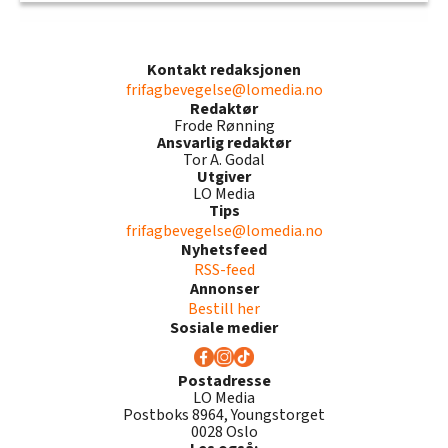
Kontakt redaksjonen
frifagbevegelse@lomedia.no
Redaktør
Frode Rønning
Ansvarlig redaktør
Tor A. Godal
Utgiver
LO Media
Tips
frifagbevegelse@lomedia.no
Nyhetsfeed
RSS-feed
Annonser
Bestill her
Sosiale medier
Postadresse
LO Media
Postboks 8964, Youngstorget
0028 Oslo