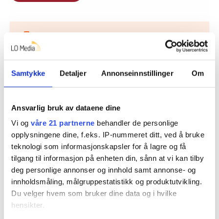
Nå:
5
stillingsannonser
Samtykke
Detaljer
Annonseinnstillinger
Om
Ansvarlig bruk av dataene dine
Vi og
våre 21 partnerne
behandler de personlige
opplysningene dine, f.eks. IP-nummeret ditt, ved å bruke
teknologi som informasjonskapsler for å lagre og få
Regionleder Region Indre Øst
tilgang til informasjon på enheten din, sånn at vi kan tilby
Fellesforbundet
deg personlige annonser og innhold samt annonse- og
Moelv
innholdsmåling, målgruppestatistikk og produktutvikling.
Du velger hvem som bruker dine data og i hvilke
hensikter.