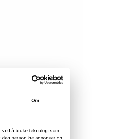
Om
, ved å bruke teknologi som
lby deg personlige annonser og