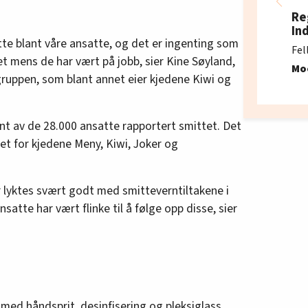
Re
In
itte blant våre ansatte, og det er ingenting som
Fel
et mens de har vært på jobb, sier Kine Søyland,
Mo
ruppen, som blant annet eier kjedene Kiwi og
nt av de 28.000 ansatte rapportert smittet. Det
et for kjedene Meny, Kiwi, Joker og
r lyktes svært godt med smitteverntiltakene i
satte har vært flinke til å følge opp disse, sier
med håndsprit, desinfisering og pleksiglass