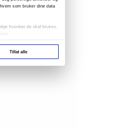
r hvem som bruker dine data
elge hvordan de skal brukes.
sler.
ler (cookies) for å lære
Tillat alle
ide statistikk.
artnere innenfor analyse og