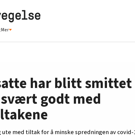
t
Mer
atte har blitt smittet
s svært godt med
iltakene
 ute med tiltak for å minske spredningen av covid-