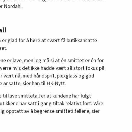
er Nordahl.
all
er glad for å høre at svært få butikkansatte
set.
ene er lave, men jeg må si at én smittet er én for
erre hvis det ikke hadde vært så stort fokus på
r vært nå, med håndsprit, plexglass og god
ansatte, sier han til HK-Nytt.
 til lave smittetall er at kundene har fulgt
ikkene har satt i gang tiltak relativt fort. Våre
dig opptatt av å begrense smittetilfellene, sier