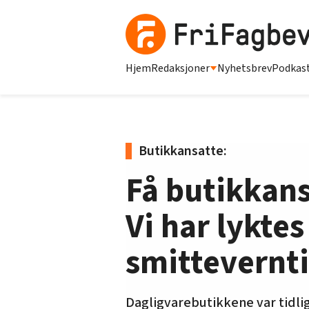
Hjem
Redaksjoner
Nyhetsbrev
Podkas
Butikkansatte:
Få butikkans
Vi har lykte
smittevernt
Dagligvarebutikkene var tidlig