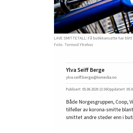
LAVE SMITTETALL: Få butikkansatte har blitt 
Tormod Ytrehus
Ylva Seiff Berge
ylva.seiff.berge@lomedia.no
05.06.2020
13:36
05.0
Både Norgesgruppen, Coop, Vi
tilfeller av korona-smitte blant
smittet andre steder enn i but