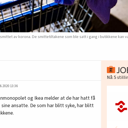
smittet av korona. De smittetiltakene som ble satt i gang i butikkene kan væ
Nå:
5
still
6.2020 13:36
nmonopolet og Ikea melder at de har hatt få
 sine ansatte. De som har blitt syke, har blitt
ikkene.