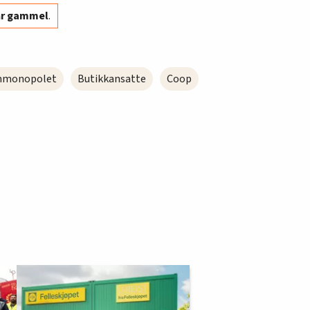
år gammel
.
nmonopolet
Butikkansatte
Coop