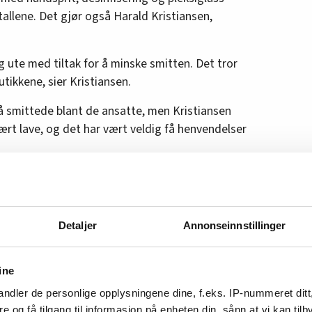
tallene. Det gjør også Harald Kristiansen,
g ute med tiltak for å minske smitten. Det tror
 butikkene, sier Kristiansen.
på smittede blant de ansatte, men Kristiansen
vært lave, og det har vært veldig få henvendelser
pen
rme de ansatte som var i risikogruppen, og ga
Detaljer
Annonseinnstillinger
dre roller. Samtidig begrenset Ikea antall
rnet alt engangsutstyr som målebånd og
ine
ene for barn. Resultatet så langt er ni
ndler de personlige opplysningene dine, f.eks. IP-nummeret ditt
de 3.100 ansatte i varehusene.
re og få tilgang til informasjon på enheten din, sånn at vi kan ti