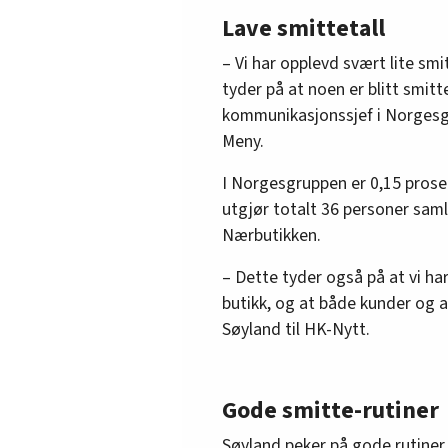
Lave smittetall
– Vi har opplevd svært lite sm
tyder på at noen er blitt smitt
kommunikasjonssjef i Norgesg
Meny.
I Norgesgruppen er 0,15 prose
utgjør totalt 36 personer saml
Nærbutikken.
– Dette tyder også på at vi ha
butikk, og at både kunder og an
Søyland til HK-Nytt.
Gode smitte-rutiner
Søyland peker på gode rutiner 