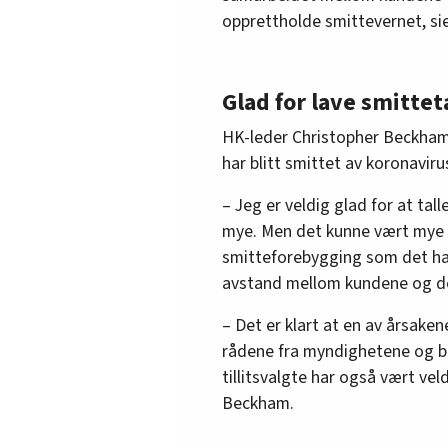
opprettholde smittevernet, si
Glad for lave smittet
HK-leder Christopher Beckham 
har blitt smittet av koronaviru
– Jeg er veldig glad for at tall
mye. Men det kunne vært mye v
smitteforebygging som det ha
avstand mellom kundene og de 
– Det er klart at en av årsakene
rådene fra myndighetene og but
tillitsvalgte har også vært vel
Beckham.