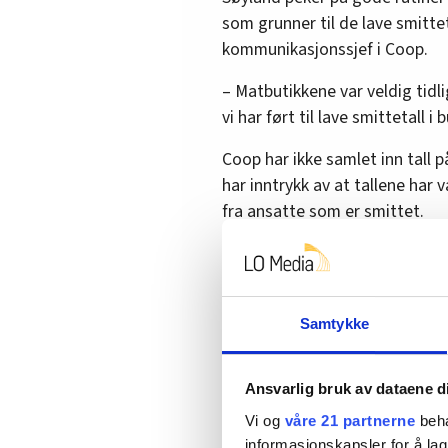
som grunner til de lave smitte
kommunikasjonssjef i Coop.
– Matbutikkene var veldig tidli
vi har ført til lave smittetall i
Coop har ikke samlet inn tall 
har inntrykk av at tallene har 
fra ansatte som er smittet.
Skjermer risikogrup
Ikea begynte tidlig med å skje
Samtykke
dem muligheten til å jobbe i an
kunder inne i varehusene, fje
Ansvarlig bruk av dataene d
blyanter, og stengte lekeområd
Vi og
våre 21 partnerne
beha
registrerte smittetilfeller av 
informasjonskapsler for å lag