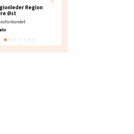
restaurantarbeidern
gionleder Region
e i Oslo og Akershus
dre Øst
søker ny kontorlede
lesforbundet
Fellesforbundet avdeling
elv
10
Oslo