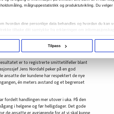
holdsmåling, målgruppestatistikk og produktutvikling. Du velge
ldig opptatt av å følge veiledningen fra
il smittevern. Det har vært med på å gjøre
re ansatte, sier Siv Egger Westin,
om hvordan dine personlige data behandles og hvordan du kan v
t.
 trekke tilbake ditt samtykke fra erklæringen om informasjonskap
agbevegelse.no, hk-nytt.no og fontene.no bruker informasjonskaps
 kundene
Tilpass
ukt slik at vi tilby relevant innhold, tilpassede annonser og utarbe
m hvordan du bruker nettstedet med LO Medias egne samarbeidsp
så tidlig med forebyggende smittetiltak og
 i oversikten lengre ned på denne siden.
esultatet er to registrerte smittetilfeller blant
asjonssjef Jens Nordahl peker på en god
 ansatte der kundene har respektert de nye
nngangen, én meters avstand og et begrenset
har fordelt handlingen mer utover i uka. På den
pågang i helgene og før helligdager. Det gode
 de ansatte er avgjørende for at vi skal kunne