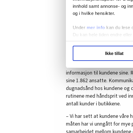
innhold samt annonse- og inn
– Vi har fra starten av vært ve
og i hvilke hensikter.
myndighetene når det kommer t
arbeidsplassen tryggere for vå
Under
mer info
kan du lese 
pressekontakt i Ikea til HK-Nyt
Du kan hele tiden endre eller
LO Medias publikasjoner frif
Godt samarbeid med
Ikke tillat
hvordan våre nettsider blir br
Vi deler bare informasjon o
I Vinmonopolet begynte de og
annonsering. Disse er angitt
informasjon til kundene sine. R
sine 1.862 ansatte. Kommunik
dugnadsånd hos kundene og de
rutinene med håndsprit ved i
antall kunder i butikkene.
– Vi har sett at kundene våre 
måten har vi unngått for mye 
samarbeidet mellom kundene og