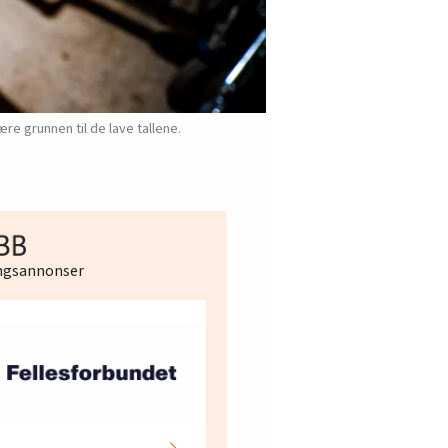
re grunnen til de lave tallene.
ingsannonser
Hotell- og