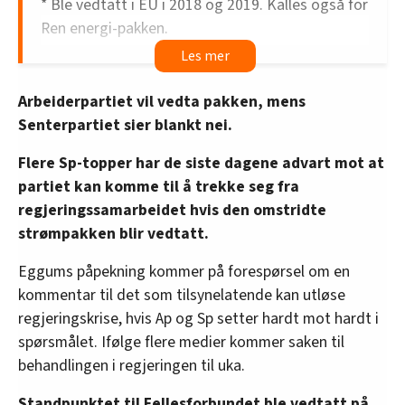
* Ble vedtatt i EU i 2018 og 2019. Kalles også for
Ren energi-pakken.
* Består av åtte ulike rettsakter, blant annet:
Arbeiderpartiet vil vedta pakken, mens
– Et fornybardirektiv som lovfester at minst 32
Senterpartiet sier blankt nei.
prosent av energimiksen skal være fornybar
innen 2030.
Flere Sp-topper har de siste dagene advart mot at
partiet kan komme til å trekke seg fra
– Et energieffektiviseringsdirektiv med mål om
regjeringssamarbeidet hvis den omstridte
minst 32,5 prosent energisparing innen 2030.
strømpakken blir vedtatt.
– Et direktiv for energisparing i bygg.
Eggums påpekning kommer på forespørsel om en
– En revidert forordning for energibyrået Acer
kommentar til det som tilsynelatende kan utløse
(Agency for the Cooperation of Energy
regjeringskrise, hvis Ap og Sp setter hardt mot hardt i
Regulators – byrået for samarbeid mellom
spørsmålet. Ifølge flere medier kommer saken til
reguleringsmyndigheter), som får en større rolle
behandlingen i regjeringen til uka.
og mer myndighet.
Standpunktet til Fellesforbundet ble vedtatt på