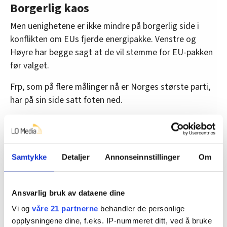
Borgerlig kaos
Men uenighetene er ikke mindre på borgerlig side i
konflikten om EUs fjerde energipakke. Venstre og
Høyre har begge sagt at de vil stemme for EU-pakken
før valget.
Frp, som på flere målinger nå er Norges største parti,
har på sin side satt foten ned.
Venstres nestleder Sveinung Rotevatn sier han tror
Norge kommer til å havne i en skvis dersom det blir
tollkrig mellom USA og EU, noe den amerikanske
Samtykke
Detaljer
Annonseinnstillinger
Om
presidenten Donald Trump sterkt har signalisert.
– Hovedpoenget er at vi nå trenger venner i
Ansvarlig bruk av dataene dine
Europa. Vi trenger ikke å sette masse konflikter
på spissen, slik Senterpartiet nå ønsker, sa han i
Vi og
våre 21 partnerne
behandler de personlige
Politisk kvarter.
opplysningene dine, f.eks. IP-nummeret ditt, ved å bruke