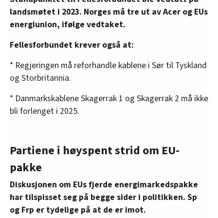
* Det tok hele ti år før EUs
landsmøtet i 2023. Norges må tre ut av Acer og EUs
tredje energipakke ble innlemmet i EØS-
energiunion, ifølge vedtaket.
regelverket. Den ble en del av norsk lov i 2019.
Fellesforbundet krever også at:
* Regjeringen må reforhandle kablene i Sør til Tyskland
og Storbritannia.
* Danmarkskablene Skagerrak 1 og Skagerrak 2 må ikke
bli forlenget i 2025.
Partiene i høyspent strid om EU-
pakke
Diskusjonen om EUs fjerde energimarkedspakke
har tilspisset seg på begge sider i politikken. Sp
og Frp er tydelige på at de er imot.