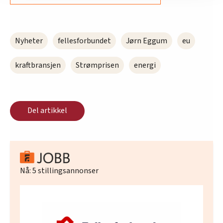
innenfor analyse og annonsering. Disse er angitt i
oversikten lengre ned på denne siden.
Nyheter
fellesforbundet
Jørn Eggum
eu
kraftbransjen
Strømprisen
energi
Del artikkel
Nå:
5
stillingsannonser