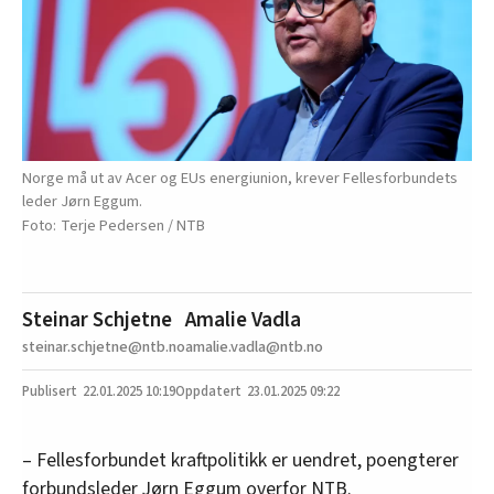
Norge må ut av Acer og EUs energiunion, krever Fellesforbundets
leder Jørn Eggum.
Terje Pedersen / NTB
Steinar Schjetne
Amalie Vadla
steinar.schjetne@ntb.no
amalie.vadla@ntb.no
22.01.2025
10:19
23.01.2025 09:22
– Fellesforbundet kraftpolitikk er uendret, poengterer
forbundsleder Jørn Eggum overfor NTB.