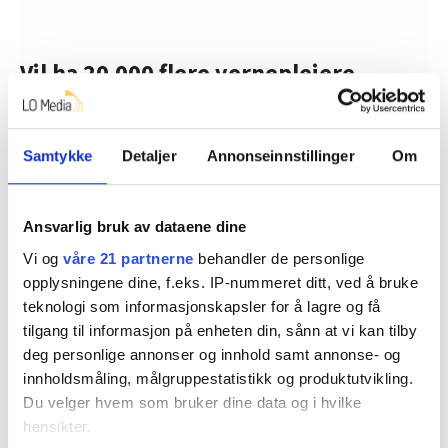
Vil ha 20.000 flere vernepleiere
FO mener det er behov 20.000 flere vernepleiere i
norske kommuner.
Samtykke
Detaljer
Annonseinnstillinger
Om
– I dag har bare 30 prosent av dem som jobber i
tjenester for utviklingshemmede, høyere utdanning. Vi
mener andelen bør være 70 prosent, med hovedvekt
Ansvarlig bruk av dataene dine
på vernepleiere, sier Kvisvik.
Vi og
våre 21 partnerne
behandler de personlige
opplysningene dine, f.eks. IP-nummeret ditt, ved å bruke
FO mener at antallet studieplasser må økes med 100
teknologi som informasjonskapsler for å lagre og få
hvert år i ti år framover. I dag utdannes det rundt 1000
tilgang til informasjon på enheten din, sånn at vi kan tilby
vernepleiere i året.
deg personlige annonser og innhold samt annonse- og
innholdsmåling, målgruppestatistikk og produktutvikling.
Du velger hvem som bruker dine data og i hvilke
hensikter.
Arbeidsløse