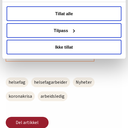
Under
mer info
kan du lese om hvordan dine personlige
194.600 er registrert som helt ledige, delvis
Tillat alle
data behandles og hvordan du kan velge hvordan de skal
ledige og arbeidssøkere på tiltak hos Nav
brukes. Du kan hele tiden endre eller trekke tilbake ditt
samtykke fra erklæringen om informasjonskapsler.
Tall fra Nav 17.11.2020
Tilpass
LO Medias publikasjoner frifagbevegelse.no, hk-nytt.no
Ikke tillat
og fontene.no bruker informasjonskapsler (cookies) for å
lære hvordan våre nettsider blir brukt slik at vi tilby
Denne artikkelen er
over fem år gammel
.
relevant innhold, tilpassede annonser og utarbeide
statistikk.
Vi deler bare informasjon om hvordan du bruker
helsefag
helsefagarbeider
Nyheter
nettstedet med LO Medias egne samarbeidspartnere
innenfor analyse og annonsering. Disse er angitt i
koronakrisa
arbeidsledig
oversikten lengre ned på denne siden.
Del artikkel